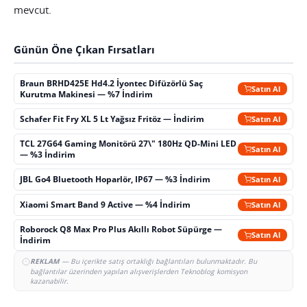
mevcut.
Günün Öne Çıkan Fırsatları
Braun BRHD425E Hd4.2 İyontec Difüzörlü Saç
Satın Al
Kurutma Makinesi — %7 İndirim
Schafer Fit Fry XL 5 Lt Yağsız Fritöz — İndirim
Satın Al
TCL 27G64 Gaming Monitörü 27\" 180Hz QD-Mini LED
Satın Al
— %3 İndirim
JBL Go4 Bluetooth Hoparlör, IP67 — %3 İndirim
Satın Al
Xiaomi Smart Band 9 Active — %4 İndirim
Satın Al
Roborock Q8 Max Pro Plus Akıllı Robot Süpürge —
Satın Al
İndirim
REKLAM
— Bu içerikte satış ortaklığı bağlantıları bulunmaktadır. Bu
bağlantılar üzerinden yapılan alışverişlerden Teknoblog komisyon
kazanabilir.