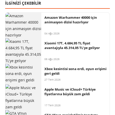
İLGİNİZİ ÇEKEBİLİR
Amazon Warhammer 40000 için
animasyon dizisi hazırlıyor
04 Ağu 2026
Xiaomi 17T, 4.684,95 TL fiyat
avantajıyla 45.314,05 TL’ye geliyor
06 Ağu 2026
Xbox kesintisi sona erdi, oyun erişimi
geri geldi
27 Tem 2026
Apple Music ve iCloud+ Türkiye
fiyatlarına büyük zam geldi
17 Tem 2026
GTA VI’nın genişletilmiş tanıtımı