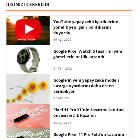
İLGİNİZİ ÇEKEBİLİR
YouTube yapay zekâ içeriklerine
yönelik yeni gelir politikasını
duyurdu
06 Ağu 2026
Google Pixel Watch 5 tasarımı yeni
görsellerle netlik kazandı
31 Tem 2026
Google’ın yeni yapay zekâ modeli
kasırga uyarılarını daha erken
verebiliyor
07 Ağu 2026
Pixel 11 Pro XL’nin tasarımı tanıtım
öncesi netlik kazandı
05 Ağu 2026
Google Pixel 11 Pro Fold’un tasarımı