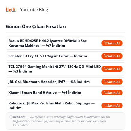
İlgili
– YouTube Blog
Günün Öne Çıkan Fırsatları
Braun BRHD425E Hd4.2 İyontec Difüzörlü Saç
Satın Al
Kurutma Makinesi — %7 İndirim
Schafer Fit Fry XL 5 Lt Yağsız Fritöz — İndirim
Satın Al
TCL 27G64 Gaming Monitörü 27\" 180Hz QD-Mini LED
Satın Al
— %3 İndirim
JBL Go4 Bluetooth Hoparlör, IP67 — %3 İndirim
Satın Al
Xiaomi Smart Band 9 Active — %4 İndirim
Satın Al
Roborock Q8 Max Pro Plus Akıllı Robot Süpürge —
Satın Al
İndirim
REKLAM
— Bu içerikte satış ortaklığı bağlantıları bulunmaktadır. Bu
bağlantılar üzerinden yapılan alışverişlerden Teknoblog komisyon
kazanabilir.