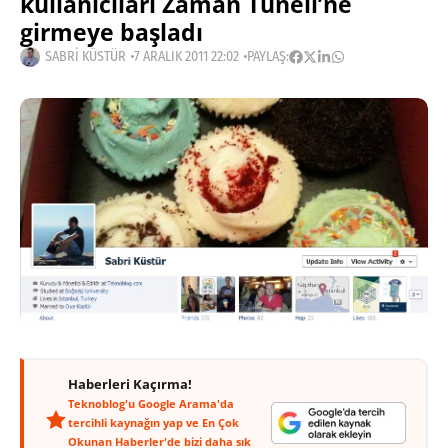
kullanıcıları Zaman Tüneli’ne
girmeye başladı
SABRI KÜSTÜR
7 ARALIK 2011 22:02
PAYLAŞ:
Haberleri Kaçırma!
Teknoblog'u Google Arama'da
tercihli kaynağın yap ve En Çok
Okunan Haberler'de bizi daha sık