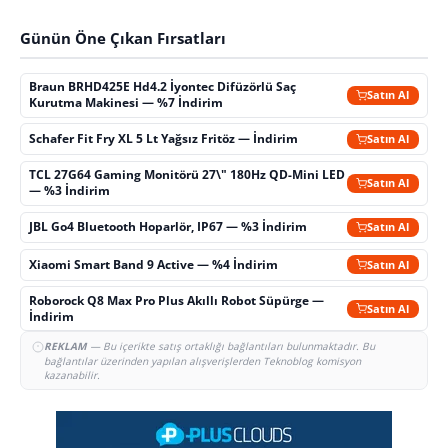
Günün Öne Çıkan Fırsatları
Braun BRHD425E Hd4.2 İyontec Difüzörlü Saç
Satın Al
Kurutma Makinesi — %7 İndirim
Schafer Fit Fry XL 5 Lt Yağsız Fritöz — İndirim
Satın Al
TCL 27G64 Gaming Monitörü 27\" 180Hz QD-Mini LED
Satın Al
— %3 İndirim
JBL Go4 Bluetooth Hoparlör, IP67 — %3 İndirim
Satın Al
Xiaomi Smart Band 9 Active — %4 İndirim
Satın Al
Roborock Q8 Max Pro Plus Akıllı Robot Süpürge —
Satın Al
İndirim
REKLAM
— Bu içerikte satış ortaklığı bağlantıları bulunmaktadır. Bu
bağlantılar üzerinden yapılan alışverişlerden Teknoblog komisyon
kazanabilir.