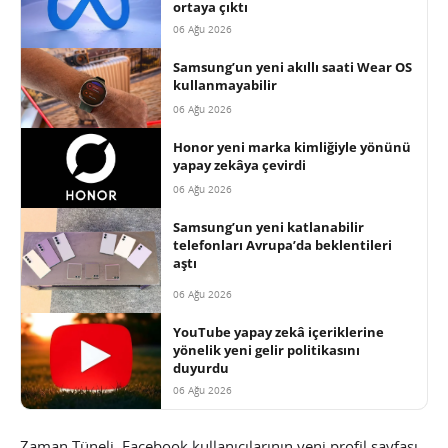
ortaya çıktı
06 Ağu 2026
Samsung’un yeni akıllı saati Wear OS
kullanmayabilir
06 Ağu 2026
Honor yeni marka kimliğiyle yönünü
yapay zekâya çevirdi
06 Ağu 2026
Samsung’un yeni katlanabilir
telefonları Avrupa’da beklentileri
aştı
06 Ağu 2026
YouTube yapay zekâ içeriklerine
yönelik yeni gelir politikasını
duyurdu
06 Ağu 2026
Zaman Tüneli, Facebook kullanıcılarının yeni profil sayfası