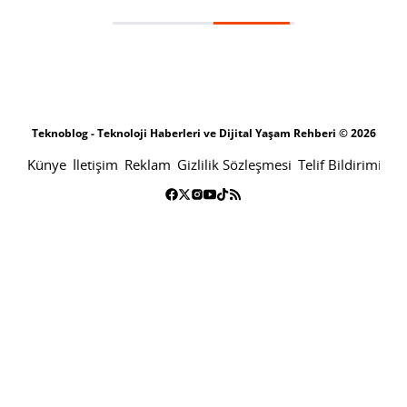
Honor’dan 10.000 nit ekranlı ilk akıllı telefon geliyor
SONRAKI HABER
TEKNOLOJI
ANA SAYFA
Honor’dan 10.000 nit ekranlı ilk
akıllı telefon geliyor
SINAN KÜSTÜR
17 HAZIRAN 2026 16:00
PAYLAŞ: