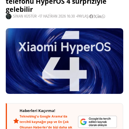
telefonu HyperOS 4 sürpriziyle
gelebilir
SINAN KÜSTÜR
17 HAZIRAN 2026 16:30
PAYLAŞ:
Haberleri Kaçırma!
Teknoblog'u Google Arama'da
tercihli kaynağın yap ve En Çok
Okunan Haberler'de bizi daha sık