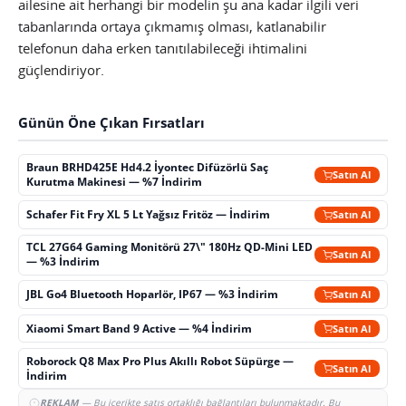
ailesine ait herhangi bir modelin şu ana kadar ilgili veri
tabanlarında ortaya çıkmamış olması, katlanabilir
telefonun daha erken tanıtılabileceği ihtimalini
güçlendiriyor.
Günün Öne Çıkan Fırsatları
Braun BRHD425E Hd4.2 İyontec Difüzörlü Saç
Satın Al
Kurutma Makinesi — %7 İndirim
Schafer Fit Fry XL 5 Lt Yağsız Fritöz — İndirim
Satın Al
TCL 27G64 Gaming Monitörü 27\" 180Hz QD-Mini LED
Satın Al
— %3 İndirim
JBL Go4 Bluetooth Hoparlör, IP67 — %3 İndirim
Satın Al
Xiaomi Smart Band 9 Active — %4 İndirim
Satın Al
Roborock Q8 Max Pro Plus Akıllı Robot Süpürge —
Satın Al
İndirim
REKLAM
— Bu içerikte satış ortaklığı bağlantıları bulunmaktadır. Bu