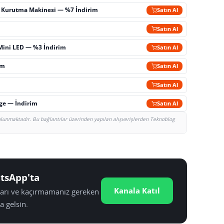
ç Kurutma Makinesi — %7 İndirim
Satın Al
m
Satın Al
Mini LED — %3 İndirim
Satın Al
im
Satın Al
Satın Al
rge — İndirim
Satın Al
bulunmaktadır. Bu bağlantılar üzerinden yapılan alışverişlerden Teknoblog
tsApp'ta
Kanala Katıl
tları ve kaçırmamanız gereken
a gelsin.