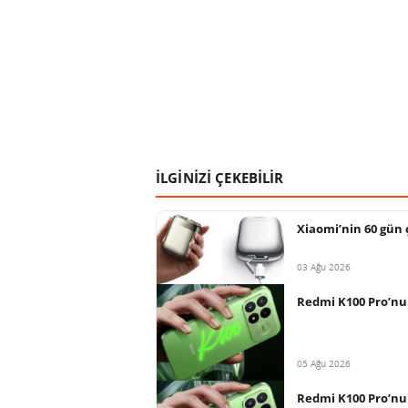
İLGİNİZİ ÇEKEBİLİR
Xiaomi’nin 60 gün ç
03 Ağu 2026
Redmi K100 Pro’nun
05 Ağu 2026
Redmi K100 Pro’nu