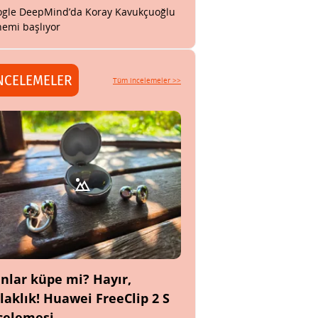
gle DeepMind’da Koray Kavukçuoğlu
emi başlıyor
NCELEMELER
Tüm incelemeler >>
nlar küpe mi? Hayır,
laklık! Huawei FreeClip 2 S
celemesi