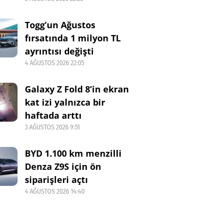
Togg’un Ağustos
fırsatında 1 milyon TL
ayrıntısı değişti
4 AĞUSTOS 2026 22:05
Galaxy Z Fold 8’in ekran
kat izi yalnızca bir
haftada arttı
3 AĞUSTOS 2026 9:51
BYD 1.100 km menzilli
Denza Z9S için ön
siparişleri açtı
4 AĞUSTOS 2026 14:40