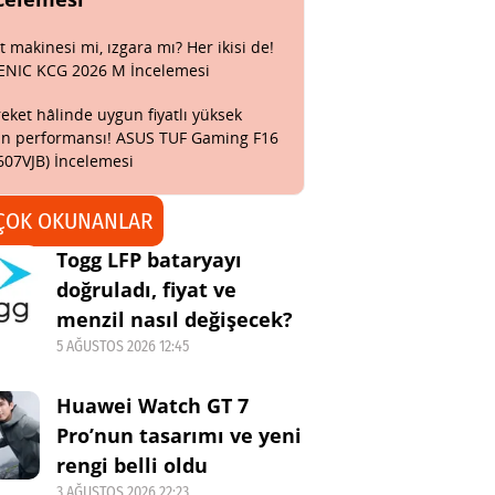
t makinesi mi, ızgara mı? Her ikisi de!
ENIC KCG 2026 M İncelemesi
eket hâlinde uygun fiyatlı yüksek
n performansı! ASUS TUF Gaming F16
607VJB) İncelemesi
ÇOK OKUNANLAR
Togg LFP bataryayı
doğruladı, fiyat ve
menzil nasıl değişecek?
5 AĞUSTOS 2026 12:45
Huawei Watch GT 7
Pro’nun tasarımı ve yeni
rengi belli oldu
3 AĞUSTOS 2026 22:23