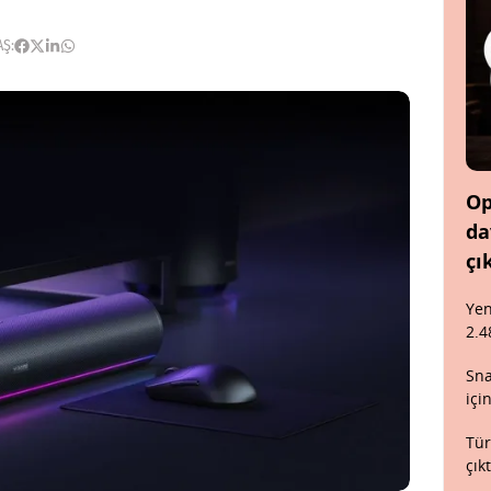
AŞ:
Op
da
çı
Yen
2.4
Sna
içi
Tür
çık