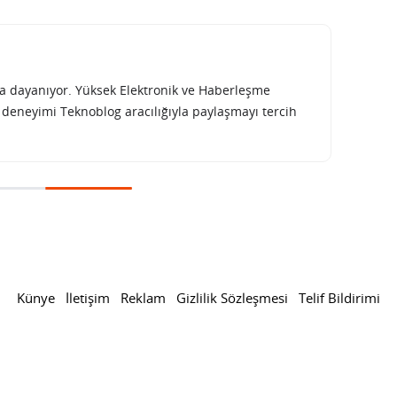
rına dayanıyor. Yüksek Elektronik ve Haberleşme
e deneyimi Teknoblog aracılığıyla paylaşmayı tercih
akvimi durdurdu
asında takvimi durdurdu
Ş: