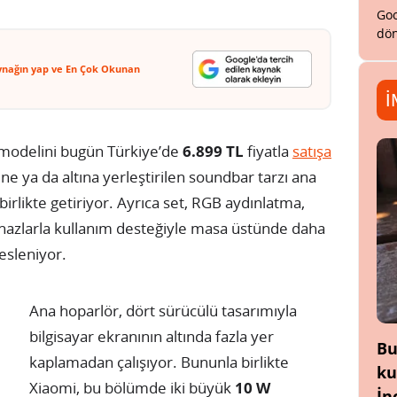
Goo
dön
ynağın yap ve En Çok Okunan
İ
modelini bugün Türkiye’de
6.899 TL
fiyatla
satışa
e ya da altına yerleştirilen soundbar tarzı ana
irlikte getiriyor. Ayrıca set, RGB aydınlatma,
cihazlarla kullanım desteğiyle masa üstünde daha
esleniyor.
Ana hoparlör, dört sürücülü tasarımıyla
bilgisayar ekranının altında fazla yer
Bu
kaplamadan çalışıyor. Bununla birlikte
ku
Xiaomi, bu bölümde iki büyük
10 W
İn