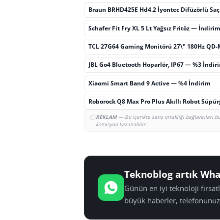
Braun BRHD425E Hd4.2 İyontec Difüzörlü Sa
Schafer Fit Fry XL 5 Lt Yağsız Fritöz — İndiri
TCL 27G64 Gaming Monitörü 27\" 180Hz QD-
JBL Go4 Bluetooth Hoparlör, IP67 — %3 İndir
Xiaomi Smart Band 9 Active — %4 İndirim
Roborock Q8 Max Pro Plus Akıllı Robot Süpü
REKLAM
— Bu içerikte satış ortaklığı bağlantıları 
komisyon kazanabilir.
Teknoblog artık Wha
Günün en iyi teknoloji fırsa
büyük haberler, telefonunuz