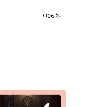
06
Ağu
2026