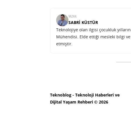
YAZAR:
SABRI KÜSTÜR
Teknolojiye olan ilgisi çocukluk yılla
Mühendisi. Elde ettiği mesleki bilgi v
etmiştir.
BYD Türkiye fabrikasında t
SONRAKI HABER
ULAŞIM
ANA SAYFA
BYD Türkiye fabrik
SABRI KÜSTÜR
10 HAZIRAN 2026 21:48
PAYLA