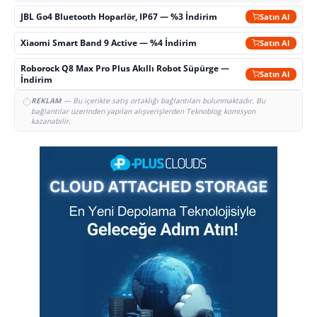
JBL Go4 Bluetooth Hoparlör, IP67 — %3 İndirim
Satın Al
Xiaomi Smart Band 9 Active — %4 İndirim
Satın Al
Roborock Q8 Max Pro Plus Akıllı Robot Süpürge —
Satın Al
İndirim
REKLAM
— Bu içerikte satış ortaklığı bağlantıları bulunmaktadır. Bu
bağlantılar üzerinden yapılan alışverişlerden Teknoblog komisyon
kazanabilir.