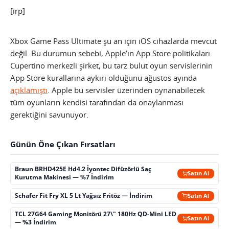
[irp]
Xbox Game Pass Ultimate şu an için iOS cihazlarda mevcut
değil. Bu durumun sebebi, Apple’ın App Store politikaları.
Cupertino merkezli şirket, bu tarz bulut oyun servislerinin
App Store kurallarına aykırı olduğunu ağustos ayında
açıklamıştı
. Apple bu servisler üzerinden oynanabilecek
tüm oyunların kendisi tarafından da onaylanması
gerektiğini savunuyor.
Günün Öne Çıkan Fırsatları
Braun BRHD425E Hd4.2 İyontec Difüzörlü Saç
Satın Al
Kurutma Makinesi — %7 İndirim
Schafer Fit Fry XL 5 Lt Yağsız Fritöz — İndirim
Satın Al
TCL 27G64 Gaming Monitörü 27\" 180Hz QD-Mini LED
Satın Al
— %3 İndirim