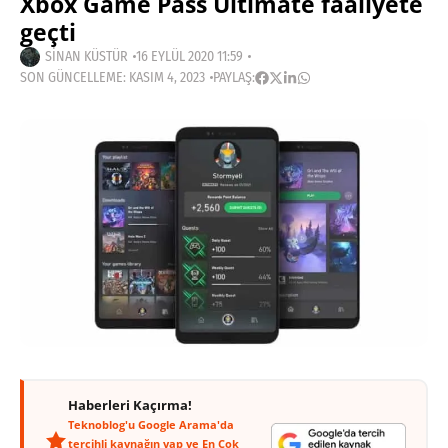
Xbox Game Pass Ultimate faaliyete
geçti
SINAN KÜSTÜR
16 EYLÜL 2020 11:59
SON GÜNCELLEME: KASIM 4, 2023
PAYLAŞ:
Haberleri Kaçırma!
Teknoblog'u Google Arama'da
tercihli kaynağın yap ve En Çok