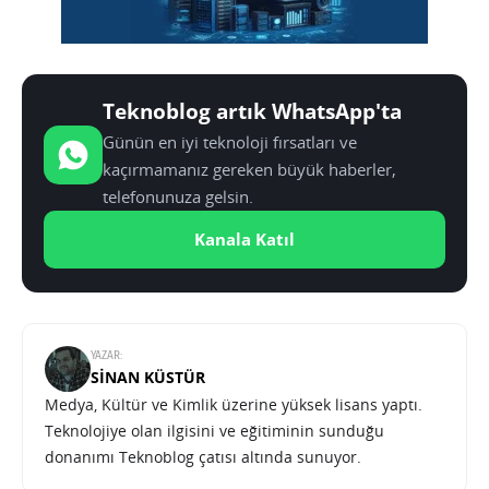
Teknoblog artık WhatsApp'ta
Günün en iyi teknoloji fırsatları ve
kaçırmamanız gereken büyük haberler,
telefonunuza gelsin.
Kanala Katıl
YAZAR:
SINAN KÜSTÜR
Medya, Kültür ve Kimlik üzerine yüksek lisans yaptı.
Teknolojiye olan ilgisini ve eğitiminin sunduğu
donanımı Teknoblog çatısı altında sunuyor.