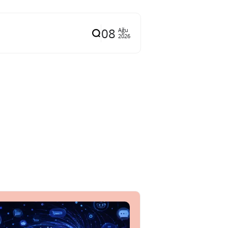
08
Ağu
2026