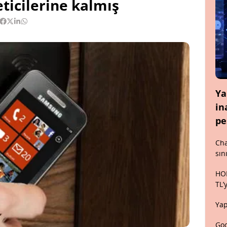
ticilerine kalmış
Ya
in
pe
Cha
sın
HON
TL’
Yap
Goo