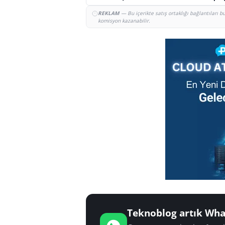
REKLAM
— Bu içerikte satış ortaklığı bağlantıları 
komisyon kazanabilir.
Teknoblog artık Wha