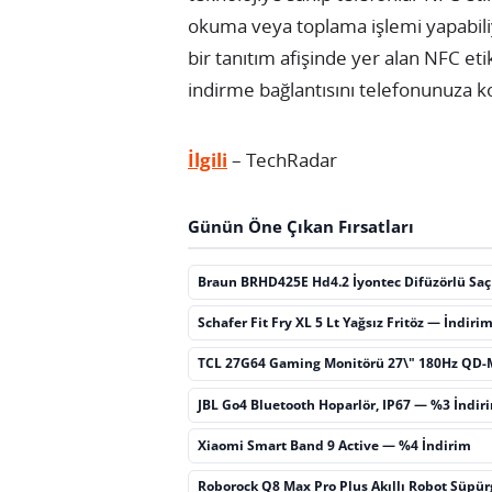
okuma veya toplama işlemi yapabili
bir tanıtım afişinde yer alan NFC et
indirme bağlantısını telefonunuza kola
İlgili
– TechRadar
Günün Öne Çıkan Fırsatları
Braun BRHD425E Hd4.2 İyontec Difüzörlü Sa
Schafer Fit Fry XL 5 Lt Yağsız Fritöz — İndiri
TCL 27G64 Gaming Monitörü 27\" 180Hz QD-
JBL Go4 Bluetooth Hoparlör, IP67 — %3 İndir
Xiaomi Smart Band 9 Active — %4 İndirim
Roborock Q8 Max Pro Plus Akıllı Robot Süpü