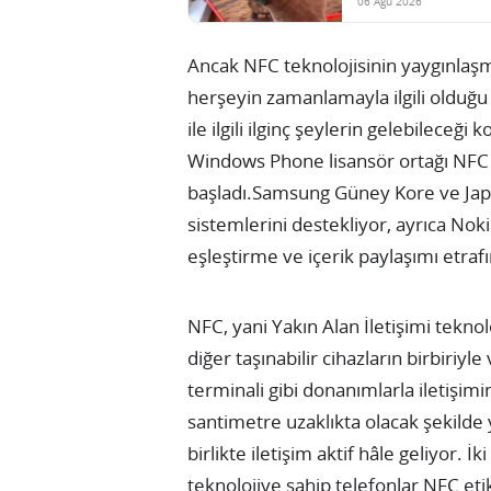
06 Ağu 2026
Ancak NFC teknolojisinin yaygınlaşm
herşeyin zamanlamayla ilgili olduğ
ile ilgili ilginç şeylerin gelebileceğ
Windows Phone lisansör ortağı NFC 
başladı.
Samsung Güney Kore ve Japo
sistemlerini destekliyor, ayrıca Nok
eşleştirme ve içerik paylaşımı etraf
NFC, yani Yakın Alan İletişimi teknolo
diğer taşınabilir cihazların birbiri
terminali gibi donanımlarla iletişimi
santimetre uzaklıkta olacak şekilde
birlikte iletişim aktif hâle geliyor. 
teknolojiye sahip telefonlar NFC etik