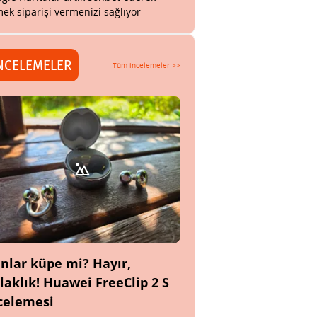
ek siparişi vermenizi sağlıyor
NCELEMELER
Tüm incelemeler >>
nlar küpe mi? Hayır,
laklık! Huawei FreeClip 2 S
celemesi