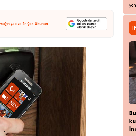
yem
ynağın yap ve En Çok Okunan
İ
Bu
ku
İn