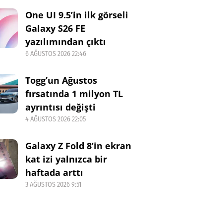
One UI 9.5’in ilk görseli
Galaxy S26 FE
yazılımından çıktı
6 AĞUSTOS 2026 22:46
Togg’un Ağustos
fırsatında 1 milyon TL
ayrıntısı değişti
4 AĞUSTOS 2026 22:05
Galaxy Z Fold 8’in ekran
kat izi yalnızca bir
haftada arttı
3 AĞUSTOS 2026 9:51