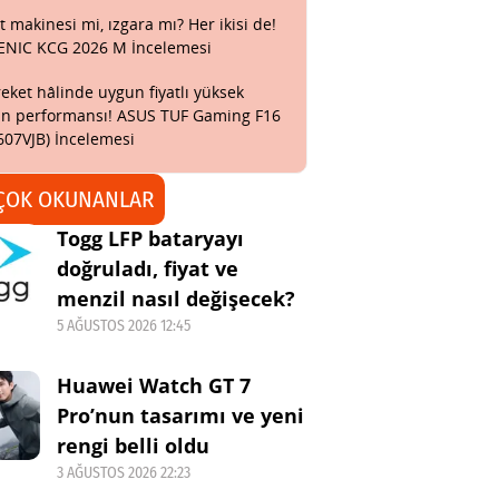
t makinesi mi, ızgara mı? Her ikisi de!
ENIC KCG 2026 M İncelemesi
eket hâlinde uygun fiyatlı yüksek
n performansı! ASUS TUF Gaming F16
607VJB) İncelemesi
ÇOK OKUNANLAR
Togg LFP bataryayı
doğruladı, fiyat ve
menzil nasıl değişecek?
5 AĞUSTOS 2026 12:45
Huawei Watch GT 7
Pro’nun tasarımı ve yeni
rengi belli oldu
3 AĞUSTOS 2026 22:23