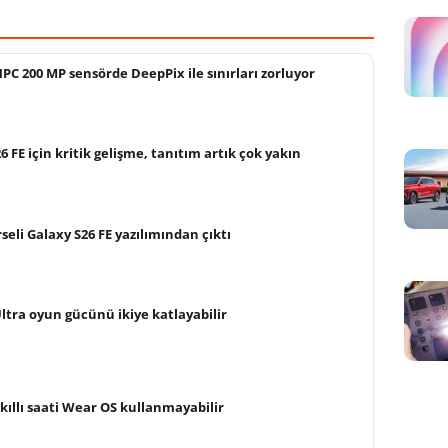
C 200 MP sensörde DeepPix ile sınırları zorluyor
FE için kritik gelişme, tanıtım artık çok yakın
rseli Galaxy S26 FE yazılımından çıktı
Ultra oyun gücünü ikiye katlayabilir
ıllı saati Wear OS kullanmayabilir