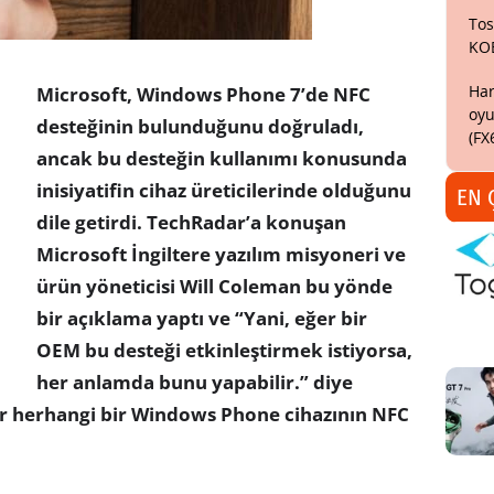
Tos
KO
Har
Microsoft, Windows Phone 7’de NFC
oyu
desteğinin bulunduğunu doğruladı,
(FX
ancak bu desteğin kullanımı konusunda
inisiyatifin cihaz üreticilerinde olduğunu
EN 
dile getirdi. TechRadar’a konuşan
Microsoft İngiltere yazılım misyoneri ve
ürün yöneticisi Will Coleman bu yönde
bir açıklama yaptı ve “Yani, eğer bir
OEM bu desteği etkinleştirmek istiyorsa,
her anlamda bunu yapabilir.” diye
ar herhangi bir Windows Phone cihazının NFC