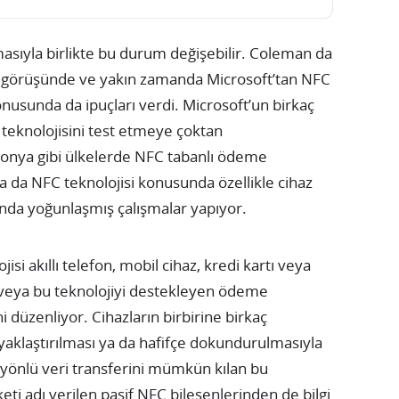
asıyla birlikte bu durum değişebilir. Coleman da
u görüşünde ve yakın zamanda Microsoft’tan NFC
i konusunda da ipuçları verdi. Microsoft’un birkaç
teknolojisini test etmeye çoktan
nya gibi ülkelerde NFC tabanlı ödeme
ia da NFC teknolojisi konusunda özellikle cihaz
ında yoğunlaşmış çalışmalar yapıyor.
jisi akıllı telefon, mobil cihaz, kredi kartı veya
yle veya bu teknolojiyi destekleyen ödeme
ni düzenliyor. Cihazların birbirine birkaç
 yaklaştırılması ya da hafifçe dokundurulmasıyla
İki yönlü veri transferini mümkün kılan bu
eti adı verilen pasif NFC bileşenlerinden de bilgi