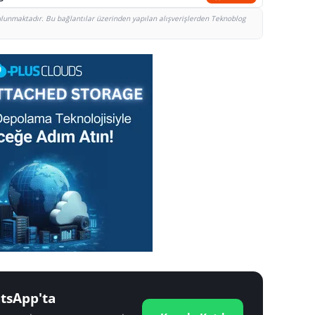
bulunmaktadır. Bu bağlantılar üzerinden yapılan alışverişlerden Teknoblog
tsApp'ta