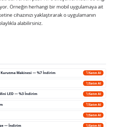
yor. Örneğin herhangi bir mobil uygulamaya ait
iketine cihazınızı yaklaştırarak o uygulamanın
ylıkla alabilirsiniz.
ç Kurutma Makinesi — %7 İndirim
Satın Al
m
Satın Al
Mini LED — %3 İndirim
Satın Al
im
Satın Al
Satın Al
rge — İndirim
Satın Al