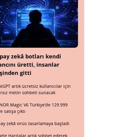
pay zekâ botları kendi
ancını üretti, insanlar
şinden gitti
tGPT artık ücretsiz kullanıcılar için
ırsız metin sohbeti sunacak
OR Magic V6 Türkiye’de 129.999
ye satışa çıktı
ay zekâ virüs tasarlamaya başladı
gle Haritalar artık sohbet ederek