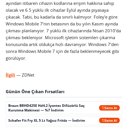
ayından itibaren cihazın kodlarına erişim hakkına sahip
olacak ve 6.5 yüklü ilk cihazlar Eylül ayında piyasaya
çıkacak. Tabii, bu kadarla da sınırlı kalmıyor. Foley’e göre
Windows Mobile 7’nin betasının da bu yılın Kasım ayında
çıkması planlanıyor. 7 yüklü ilk cihazlarında Nisan 2010’da
çıkması bekleniyor. Microsoft işletim sistemleri çıkarma
konusunda artık oldukça hızlı davranıyor. Windows 7’den
sonra Windows Mobile 7 için de fazla beklenmeyecek gibi
görülüyor.
İlgili
— ZDNet
Günün Öne Çıkan Fırsatları
Braun BRHD425E Hd4.2 İyontec Difüzörlü Saç
Satın Al
Kurutma Makinesi — %7 İndirim
Schafer Fit Fry XL 5 Lt Yağsız Fritöz — İndirim
Satın Al