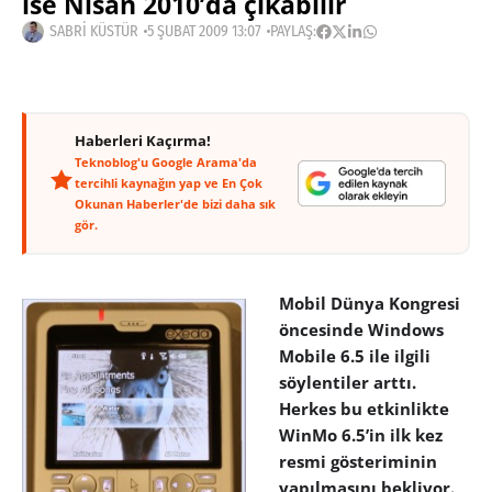
ise Nisan 2010’da çıkabilir
SABRI KÜSTÜR
5 ŞUBAT 2009 13:07
PAYLAŞ:
Haberleri Kaçırma!
Teknoblog'u Google Arama'da
tercihli kaynağın yap ve En Çok
Okunan Haberler'de bizi daha sık
gör.
Mobil Dünya Kongresi
öncesinde Windows
Mobile 6.5 ile ilgili
söylentiler arttı.
Herkes bu etkinlikte
WinMo 6.5’in ilk kez
resmi gösteriminin
yapılmasını bekliyor.