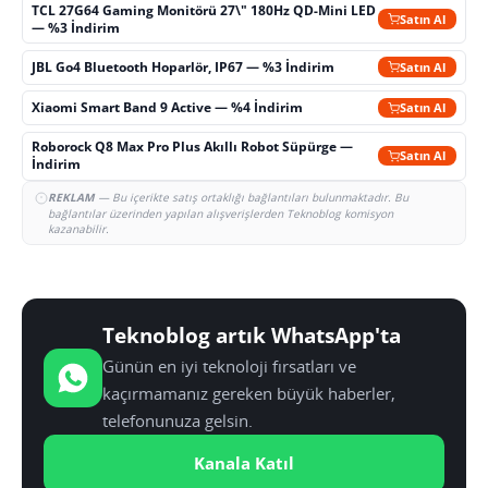
TCL 27G64 Gaming Monitörü 27\" 180Hz QD-Mini LED
Satın Al
— %3 İndirim
JBL Go4 Bluetooth Hoparlör, IP67 — %3 İndirim
Satın Al
Xiaomi Smart Band 9 Active — %4 İndirim
Satın Al
Roborock Q8 Max Pro Plus Akıllı Robot Süpürge —
Satın Al
İndirim
REKLAM
— Bu içerikte satış ortaklığı bağlantıları bulunmaktadır. Bu
bağlantılar üzerinden yapılan alışverişlerden Teknoblog komisyon
kazanabilir.
Teknoblog artık WhatsApp'ta
Günün en iyi teknoloji fırsatları ve
kaçırmamanız gereken büyük haberler,
telefonunuza gelsin.
Kanala Katıl