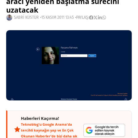
aracı yeniden başlatma sürecini
uzatacak
SABRI KÜSTÜR
15 KASIM 2011 13:45
PAYLAŞ:
Haberleri Kaçırma!
Teknoblog'u Google Arama'da
tercihli kaynağın yap ve En Çok
Okunan Haberler'de bizi daha sık