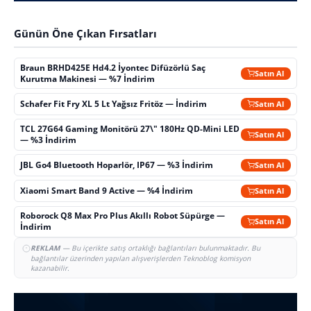
Günün Öne Çıkan Fırsatları
Braun BRHD425E Hd4.2 İyontec Difüzörlü Saç
Satın Al
Kurutma Makinesi — %7 İndirim
Schafer Fit Fry XL 5 Lt Yağsız Fritöz — İndirim
Satın Al
TCL 27G64 Gaming Monitörü 27\" 180Hz QD-Mini LED
Satın Al
— %3 İndirim
JBL Go4 Bluetooth Hoparlör, IP67 — %3 İndirim
Satın Al
Xiaomi Smart Band 9 Active — %4 İndirim
Satın Al
Roborock Q8 Max Pro Plus Akıllı Robot Süpürge —
Satın Al
İndirim
REKLAM
— Bu içerikte satış ortaklığı bağlantıları bulunmaktadır. Bu
bağlantılar üzerinden yapılan alışverişlerden Teknoblog komisyon
kazanabilir.