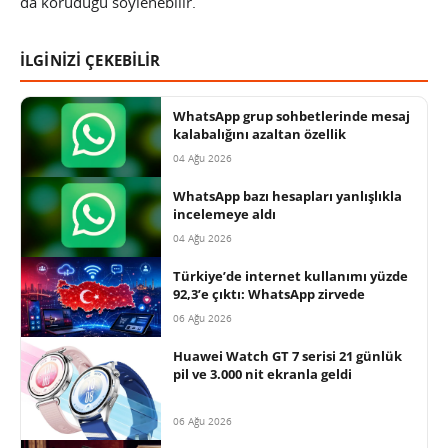
da koruduğu söylenebilir.
İLGİNİZİ ÇEKEBİLİR
WhatsApp grup sohbetlerinde mesaj
kalabalığını azaltan özellik
04 Ağu 2026
WhatsApp bazı hesapları yanlışlıkla
incelemeye aldı
04 Ağu 2026
Türkiye’de internet kullanımı yüzde
92,3’e çıktı: WhatsApp zirvede
06 Ağu 2026
Huawei Watch GT 7 serisi 21 günlük
pil ve 3.000 nit ekranla geldi
06 Ağu 2026