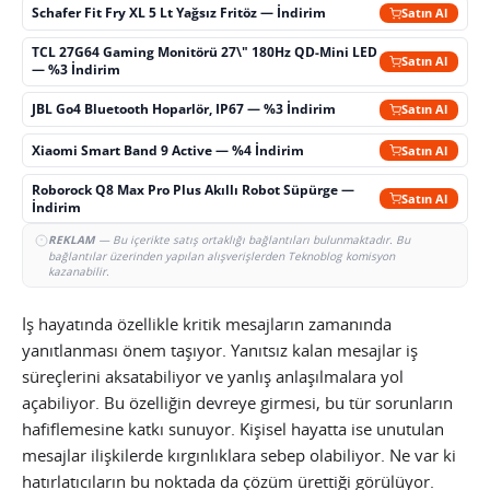
Schafer Fit Fry XL 5 Lt Yağsız Fritöz — İndirim
Satın Al
TCL 27G64 Gaming Monitörü 27\" 180Hz QD-Mini LED
Satın Al
— %3 İndirim
JBL Go4 Bluetooth Hoparlör, IP67 — %3 İndirim
Satın Al
Xiaomi Smart Band 9 Active — %4 İndirim
Satın Al
Roborock Q8 Max Pro Plus Akıllı Robot Süpürge —
Satın Al
İndirim
REKLAM
— Bu içerikte satış ortaklığı bağlantıları bulunmaktadır. Bu
bağlantılar üzerinden yapılan alışverişlerden Teknoblog komisyon
kazanabilir.
İş hayatında özellikle kritik mesajların zamanında
yanıtlanması önem taşıyor. Yanıtsız kalan mesajlar iş
süreçlerini aksatabiliyor ve yanlış anlaşılmalara yol
açabiliyor. Bu özelliğin devreye girmesi, bu tür sorunların
hafiflemesine katkı sunuyor. Kişisel hayatta ise unutulan
mesajlar ilişkilerde kırgınlıklara sebep olabiliyor. Ne var ki
hatırlatıcıların bu noktada da çözüm ürettiği görülüyor.