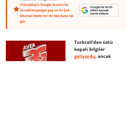
Teknoblog'u Google Arama'da
tercihli kaynağın yap ve En Çok
Okunan Haberler'de bizi daha sık
gör.
Turkcell’den üstü
kapalı bilgiler
geliyordu
, ancak
somut olarak 3G
tarifesini açıklayan ilk
şirket Avea oldu
diyebiliriz. Buna göre
görüntülü konuşma ücreti her yöne, tüm vergiler
dahil, dakikası 10 kuruş ya da 1 kontörden
ücretlendirilecek.