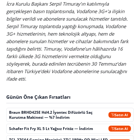
İcra Kurulu Başkanı Serpil Timuray’ın katılımıyla
gerçekleşen basın toplantısında, Vodafone 3G+’a ilişkin
bilgiler verildi ve abonelere sunulacak hizmetler tanıtıldı.
Serpil Timuray toplantıda yaptığı konuşmada, Vodafone
3G+ hizmetlerinin, hem teknolojik altyapı, hem de
abonelere sunulan hizmetler ve cihazlar bakımından fark
taşıdığını belirtti. Timuray, Vodafone’un hâlihazırda 16
farklı ülkede 3G hizmetlerini vermekte olduğunu
söyleyerek, burada edinilen tecrübenin 30 Temmuz’dan
itibaren Türkiye’deki Vodafone abonelerine sunulacağını
ifade etti.
Günün Öne Çıkan Fırsatları
Braun BRHD425E Hd4.2 İyontec Difüzörlü Saç
Satın Al
Kurutma Makinesi — %7 İndirim
Schafer Fit Fry XL 5 Lt Yağsız Fritöz — İndirim
Satın Al
TCL 27G64 Gaming Monitörü 27\" 180Hz QD-Mini LED