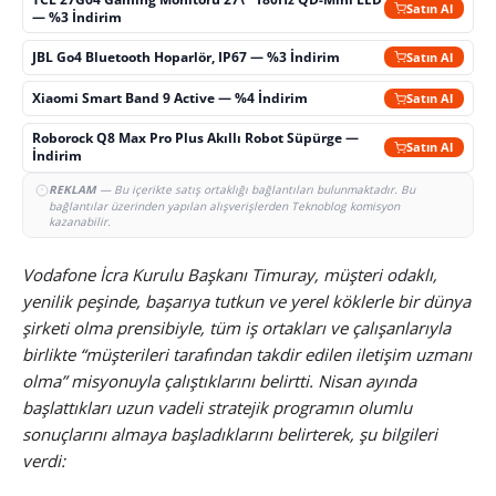
Satın Al
— %3 İndirim
JBL Go4 Bluetooth Hoparlör, IP67 — %3 İndirim
Satın Al
Xiaomi Smart Band 9 Active — %4 İndirim
Satın Al
Roborock Q8 Max Pro Plus Akıllı Robot Süpürge —
Satın Al
İndirim
REKLAM
— Bu içerikte satış ortaklığı bağlantıları bulunmaktadır. Bu
bağlantılar üzerinden yapılan alışverişlerden Teknoblog komisyon
kazanabilir.
Vodafone İcra Kurulu Başkanı Timuray, müşteri odaklı,
yenilik peşinde, başarıya tutkun ve yerel köklerle bir dünya
şirketi olma prensibiyle, tüm iş ortakları ve çalışanlarıyla
birlikte “müşterileri tarafından takdir edilen iletişim uzmanı
olma” misyonuyla çalıştıklarını belirtti. Nisan ayında
başlattıkları uzun vadeli stratejik programın olumlu
sonuçlarını almaya başladıklarını belirterek, şu bilgileri
verdi: