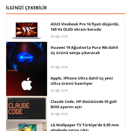
İLGİNİZİ ÇEKEBİLİR
ASUS Vivobook Pro 16 fiyatı düşürdü,
165 Hz OLED ekranı korudu
08 Ağu 2026
Huawei 19 Ağustos’ta Pura 90s dahil
üç ürünü satışa çıkaracak
08 Ağu 2026
Apple, iPhone Ultra dahil üç yeni
Ultra ürünü hazırlıyor
08 Ağu 2026
Claude Code, HP dizüstünde 55 gizli
BIOS ayarını açtı
08 Ağu 2026
LG Wallpaper TV Türkiye’de 9,95 mm
gövdeyle satışa çıktı