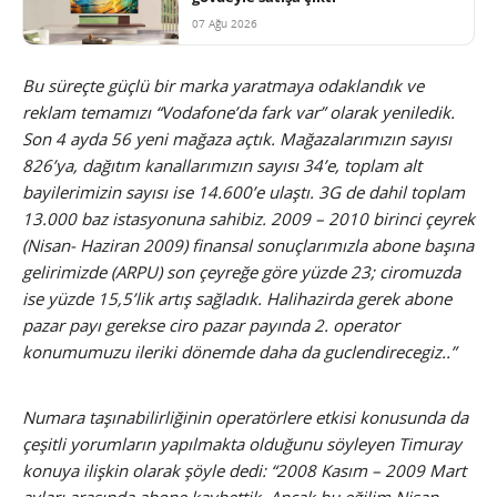
07 Ağu 2026
Bu süreçte güçlü bir marka yaratmaya odaklandık ve
reklam temamızı “Vodafone’da fark var” olarak yeniledik.
Son 4 ayda 56 yeni mağaza açtık. Mağazalarımızın sayısı
826’ya, dağıtım kanallarımızın sayısı 34’e, toplam alt
bayilerimizin sayısı ise 14.600’e ulaştı. 3G de dahil toplam
13.000 baz istasyonuna sahibiz. 2009 – 2010 birinci çeyrek
(Nisan- Haziran 2009) finansal sonuçlarımızla abone başına
gelirimizde (ARPU) son çeyreğe göre yüzde 23; ciromuzda
ise yüzde 15,5’lik artış sağladık. Halihazirda gerek abone
pazar payı gerekse ciro pazar payında 2. operator
konumumuzu ileriki dönemde daha da guclendirecegiz..”
Numara taşınabilirliğinin operatörlere etkisi konusunda da
çeşitli yorumların yapılmakta olduğunu söyleyen Timuray
konuya ilişkin olarak şöyle dedi: “2008 Kasım – 2009 Mart
ayları arasında abone kaybettik. Ancak bu eğilim Nisan