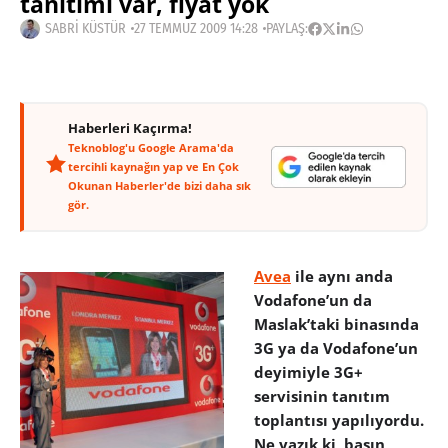
tanıtımı var, fiyat yok
SABRI KÜSTÜR
27 TEMMUZ 2009 14:28
PAYLAŞ:
Haberleri Kaçırma!
Teknoblog'u Google Arama'da
tercihli kaynağın yap ve En Çok
Okunan Haberler'de bizi daha sık
gör.
Avea
ile aynı anda
Vodafone’un da
Maslak’taki binasında
3G ya da Vodafone’un
deyimiyle 3G+
servisinin tanıtım
toplantısı yapılıyordu.
Ne yazık ki, basın