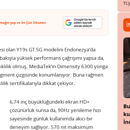
TL’
ynağın yap ve En Çok Okunan
İ
üyesi olan Y19s GT 5G modelini Endonezya’da
lk bakışta yüksek performans çağrışımı yapsa da,
ıklılık olmuş. MediaTek’in Dimensity 6300 yonga
 segment çizgisinde konumlanıyor. Buna rağmen
lık sertifikalarıyla dikkat çekiyor.
6,74 inç büyüklüğündeki ekran HD+
Bu
çözünürlük sunsa da, 90Hz yenileme hızı
ku
sayesinde günlük kullanımda akıcı bir
İn
deneyim sağlıyor. 570 nit maksimum