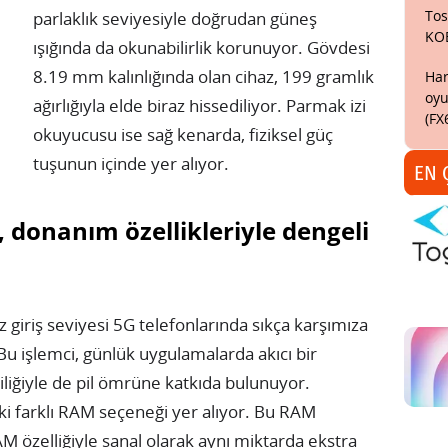
Tos
parlaklık seviyesiyle doğrudan güneş
KO
ışığında da okunabilirlik korunuyor. Gövdesi
8.19 mm kalınlığında olan cihaz, 199 gramlık
Har
oyu
ağırlığıyla elde biraz hissediliyor. Parmak izi
(FX
okuyucusu ise sağ kenarda, fiziksel güç
tuşunun içinde yer alıyor.
EN 
 donanım özellikleriyle dengeli
iriş seviyesi 5G telefonlarında sıkça karşımıza
 Bu işlemci, günlük uygulamalarda akıcı bir
liğiyle de pil ömrüne katkıda bulunuyor.
i farklı RAM seçeneği yer alıyor. Bu RAM
AM özelliğiyle sanal olarak aynı miktarda ekstra