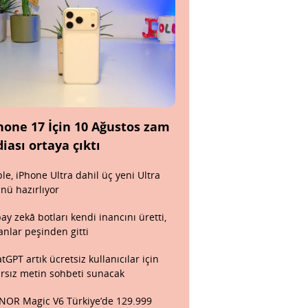
hone 17 İçin 10 Ağustos zam
diası ortaya çıktı
le, iPhone Ultra dahil üç yeni Ultra
nü hazırlıyor
ay zekâ botları kendi inancını üretti,
anlar peşinden gitti
tGPT artık ücretsiz kullanıcılar için
ırsız metin sohbeti sunacak
OR Magic V6 Türkiye’de 129.999