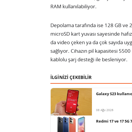
RAM kullanılabiliyor.
Depolama tarafında ise 128 GB ve 
microSD kart yuvası sayesinde hafı
da video çeken ya da çok sayıda uygu
sağlıyor. Cihazın pil kapasitesi 5
kablolu şarj desteği ile besleniyor.
İLGİNİZİ ÇEKEBİLİR
Galaxy S23 kullanı
08 Ağu 2026
Redmi 17 ve 17 5G 7