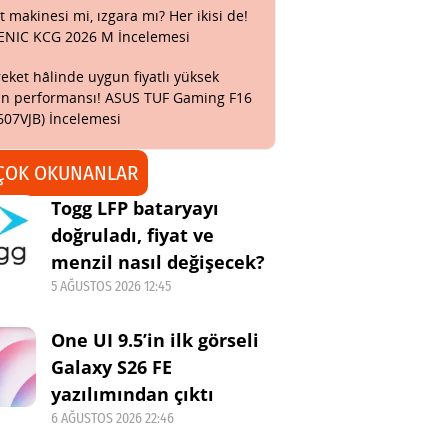
t makinesi mi, ızgara mı? Her ikisi de!
ENIC KCG 2026 M İncelemesi
eket hâlinde uygun fiyatlı yüksek
n performansı! ASUS TUF Gaming F16
607VJB) İncelemesi
ÇOK OKUNANLAR
Togg LFP bataryayı
doğruladı, fiyat ve
menzil nasıl değişecek?
5 AĞUSTOS 2026 12:45
One UI 9.5’in ilk görseli
Galaxy S26 FE
yazılımından çıktı
6 AĞUSTOS 2026 22:46