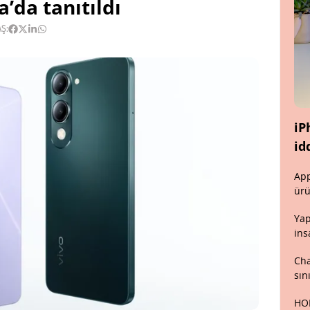
’da tanıtıldı
Ş:
iP
id
App
ürü
Yap
ins
Cha
sın
HON