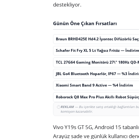
destekliyor.
Günün Öne Çıkan Fırsatları
Braun BRHD425E Hd4.2 İyontec Difüzörlü Sa
Schafer Fit Fry XL 5 Lt Yağsız Fritöz — İndiri
TCL 27G64 Gaming Monitörü 27\" 180Hz QD-
JBL Go4 Bluetooth Hoparlör, IP67 — %3 İndir
Xiaomi Smart Band 9 Active — %4 İndirim
Roborock Q8 Max Pro Plus Akıllı Robot Süpü
REKLAM
— Bu içerikte satış ortaklığı bağlantıları 
komisyon kazanabilir.
Vivo Y19s GT 5G, Android 15 tabanl
Arayüz sade ve günlük kullanıcı dene