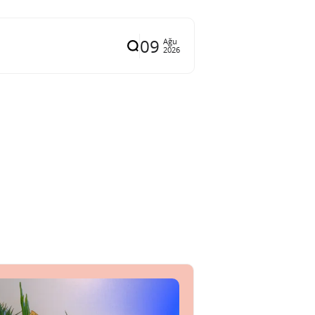
09
Ağu
2026