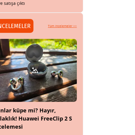
ye satışa çıktı
NCELEMELER
Tüm incelemeler >>
nlar küpe mi? Hayır,
laklık! Huawei FreeClip 2 S
celemesi