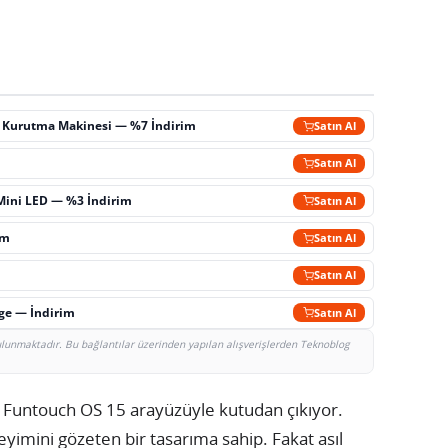
ç Kurutma Makinesi — %7 İndirim
Satın Al
m
Satın Al
Mini LED — %3 İndirim
Satın Al
im
Satın Al
Satın Al
rge — İndirim
Satın Al
bulunmaktadır. Bu bağlantılar üzerinden yapılan alışverişlerden Teknoblog
ı Funtouch OS 15 arayüzüyle kutudan çıkıyor.
yimini gözeten bir tasarıma sahip. Fakat asıl