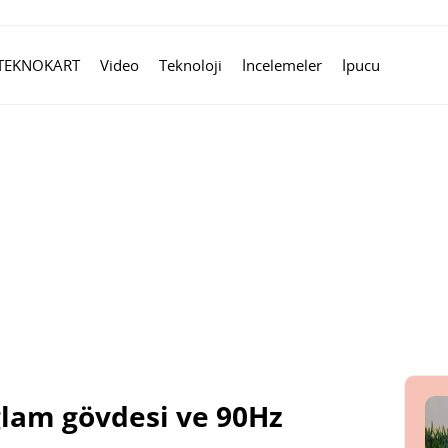
TEKNOKART
Video
Teknoloji
İncelemeler
İpucu
ğlam gövdesi ve 90Hz