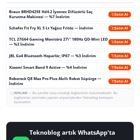
Braun BRHD425E Hd4.2 İyontec Difüzörlü Saç
Satın Al
Kurutma Makinesi — %7 İndirim
Schafer Fit Fry XL 5 Lt Yağsız Fritöz — İndirim
Satın Al
TCL 27G64 Gaming Monitörü 27\" 180Hz QD-Mini LED
Satın Al
— %3 İndirim
JBL Go4 Bluetooth Hoparlör, IP67 — %3 İndirim
Satın Al
Xiaomi Smart Band 9 Active — %4 İndirim
Satın Al
Roborock Q8 Max Pro Plus Akıllı Robot Süpürge —
Satın Al
İndirim
REKLAM
— Bu içerikte satış ortaklığı bağlantıları bulunmaktadır. Bu
bağlantılar üzerinden yapılan alışverişlerden Teknoblog komisyon
kazanabilir.
Teknoblog artık WhatsApp'ta