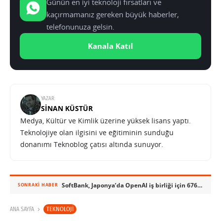
Günün en iyi teknoloji fırsatları ve
kaçırmamanız gereken büyük haberler,
telefonunuza gelsin.
Kanala Katıl
YAZAR:
SINAN KÜSTÜR
Medya, Kültür ve Kimlik üzerine yüksek lisans yaptı.
Teknolojiye olan ilgisini ve eğitiminin sunduğu
donanımı Teknoblog çatısı altında sunuyor.
SoftBank, Japonya’da OpenAI iş birliği için 676 milyon dolara eski Sharp fabrikasını satın aldı
SONRAKI HABER
TEKNOLOJI
ANA SAYFA