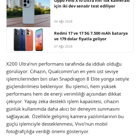
Oppo Find X10 Ultra’nın 10x kamerası
için iki dev sensör test ediliyor
04 Ağu 2026
Redmi 17 ve 17 5G 7.500 mAh batarya
ve 179 dolar fiyatla geliyor
07 Ağu 2026
X200 Ultra’nın performans tarafında da iddialı olduğu
görülüyor. Cihazın, Qualcomm’un en yeni üst seviye
işlemcilerinden biri olan Snapdragon 8 Elite yonga setiyle
güçlendirilmesi bekleniyor. Bu işlemci, hem yüksek
performans hem de enerji verimliliği açısından dikkat
çekiyor. Yapay zeka destekli işlem kapasitesi, cihazın
günlük kullanımda daha akıcı bir deneyim sunmasını
sağlayacak. Özellikle gelişmiş kamera yazılımlarının bu
güçlü işlemciyle desteklenmesi, Vivo’nun mobil
fotoğrafçılığa verdiği önemi gösteriyor.