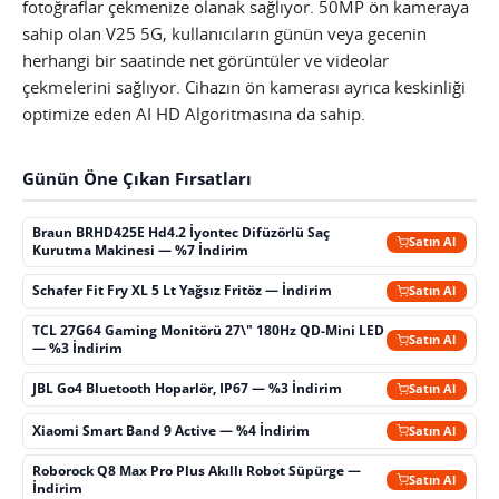
fotoğraflar çekmenize olanak sağlıyor. 50MP ön kameraya
sahip olan V25 5G, kullanıcıların günün veya gecenin
herhangi bir saatinde net görüntüler ve videolar
çekmelerini sağlıyor. Cihazın ön kamerası ayrıca keskinliği
optimize eden AI HD Algoritmasına da sahip.
Günün Öne Çıkan Fırsatları
Braun BRHD425E Hd4.2 İyontec Difüzörlü Saç
Satın Al
Kurutma Makinesi — %7 İndirim
Schafer Fit Fry XL 5 Lt Yağsız Fritöz — İndirim
Satın Al
TCL 27G64 Gaming Monitörü 27\" 180Hz QD-Mini LED
Satın Al
— %3 İndirim
JBL Go4 Bluetooth Hoparlör, IP67 — %3 İndirim
Satın Al
Xiaomi Smart Band 9 Active — %4 İndirim
Satın Al
Roborock Q8 Max Pro Plus Akıllı Robot Süpürge —
Satın Al
İndirim