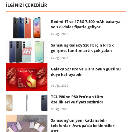
İLGİNİZİ ÇEKEBİLİR
Redmi 17 ve 17 5G 7.500 mAh batarya
ve 179 dolar fiyatla geliyor
07 Ağu 2026
Samsung Galaxy S26 FE için kritik
gelişme, tanıtım artık çok yakın
07 Ağu 2026
Galaxy S27 Pro ve Ultra oyun gücünü
ikiye katlayabilir
06 Ağu 2026
TCL P80 ve P80 Pro’nun tüm
özellikleri ve fiyatı sızdırıldı
06 Ağu 2026
Samsung’un yeni katlanabilir
telefonları Avrupa’da beklentileri
aştı