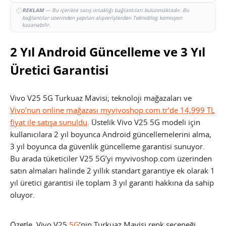
REKLAM
— Bu içerikte satış ortaklığı bağlantıları bulunmaktadır. Bu
bağlantılar üzerinden yapılan alışverişlerden Teknoblog komisyon
kazanabilir.
2 Yıl Android Güncelleme ve 3 Yıl
Üretici Garantisi
Vivo V25 5G Turkuaz Mavisi; teknoloji mağazaları ve
Vivo’nun online mağazası myvivoshop.com.tr’de 14,999 TL
fiyat ile satışa sunuldu
. Üstelik Vivo V25 5G modeli için
kullanıcılara 2 yıl boyunca Android güncellemelerini alma,
3 yıl boyunca da güvenlik güncelleme garantisi sunuyor.
Bu arada tüketiciler V25 5G’yi myvivoshop.com üzerinden
satın almaları halinde 2 yıllık standart garantiye ek olarak 1
yıl üretici garantisi ile toplam 3 yıl garanti hakkına da sahip
oluyor.
Özetle, Vivo V25
5G
’nin Turkuaz Mavisi renk seçeneği,