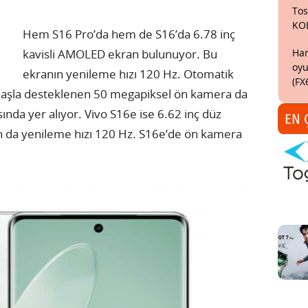
Tos
KO
Hem S16 Pro’da hem de S16’da 6.78 inç
Har
kavisli AMOLED ekran bulunuyor. Bu
oyu
ekranın yenileme hızı 120 Hz. Otomatik
(FX
 flaşla desteklenen 50 megapiksel ön kamera da
asında yer alıyor. Vivo S16e ise 6.62 inç düz
EN 
n da yenileme hızı 120 Hz. S16e’de ön kamera