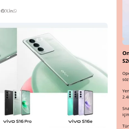
:
On
S2
Ope
söz
Yen
2.4
Sna
içi
Tür