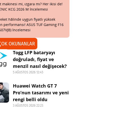
t makinesi mi, ızgara mı? Her ikisi de!
ENIC KCG 2026 M İncelemesi
eket hâlinde uygun fiyatlı yüksek
n performansı! ASUS TUF Gaming F16
607VJB) İncelemesi
ÇOK OKUNANLAR
Togg LFP bataryayı
doğruladı, fiyat ve
menzil nasıl değişecek?
5 AĞUSTOS 2026 12:45
Huawei Watch GT 7
Pro’nun tasarımı ve yeni
rengi belli oldu
3 AĞUSTOS 2026 22:23