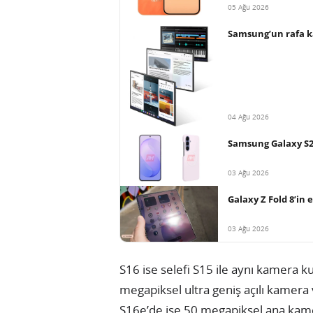
05 Ağu 2026
Samsung’un rafa ka
04 Ağu 2026
Samsung Galaxy S26 
03 Ağu 2026
Galaxy Z Fold 8’in 
03 Ağu 2026
S16 ise selefi S15 ile aynı kamera
megapiksel ultra geniş açılı kamer
S16e’de ise 50 megapiksel ana kam