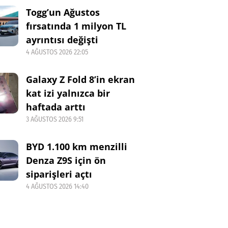
Togg’un Ağustos
fırsatında 1 milyon TL
ayrıntısı değişti
4 AĞUSTOS 2026 22:05
Galaxy Z Fold 8’in ekran
kat izi yalnızca bir
haftada arttı
3 AĞUSTOS 2026 9:51
BYD 1.100 km menzilli
Denza Z9S için ön
siparişleri açtı
4 AĞUSTOS 2026 14:40