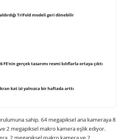
ldırdığı TriFold modeli geri dönebilir
FE’nin gerçek tasarımı resmi kılıflarla ortaya çıktı
ekran kat izi yalnızca bir haftada arttı
 kurulumuna sahip. 64 megapiksel ana kameraya 8
a ve 2 megapiksel makro kamera eşlik ediyor.
era, 2 megapiksel makro kamera ve 2