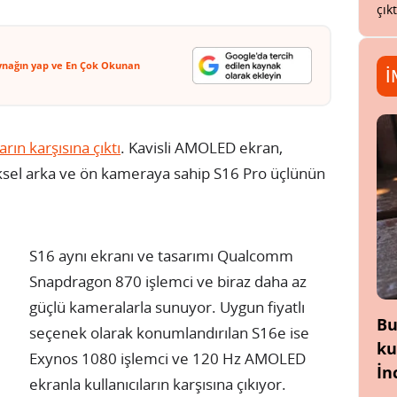
çık
ynağın yap ve En Çok Okunan
İ
ların karşısına çıktı
. Kavisli AMOLED ekran,
ksel arka ve ön kameraya sahip S16 Pro üçlünün
S16 aynı ekranı ve tasarımı Qualcomm
Snapdragon 870 işlemci ve biraz daha az
güçlü kameralarla sunuyor. Uygun fiyatlı
Bu
seçenek olarak konumlandırılan S16e ise
ku
Exynos 1080 işlemci ve 120 Hz AMOLED
İn
ekranla kullanıcıların karşısına çıkıyor.