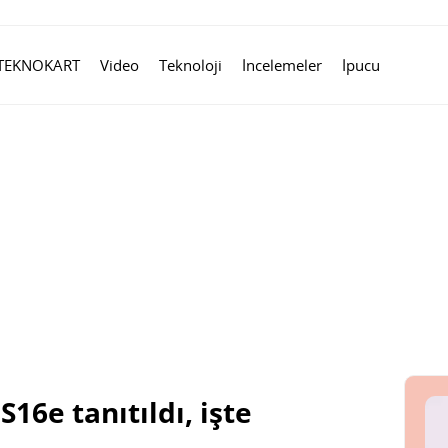
TEKNOKART
Video
Teknoloji
İncelemeler
İpucu
S16e tanıtıldı, işte