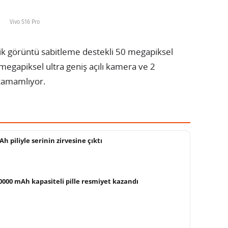
Vivo S16 Pro
ik görüntü sabitleme destekli 50 megapiksel
egapiksel ultra geniş açılı kamera ve 2
tamamlıyor.
h piliyle serinin zirvesine çıktı
000 mAh kapasiteli pille resmiyet kazandı