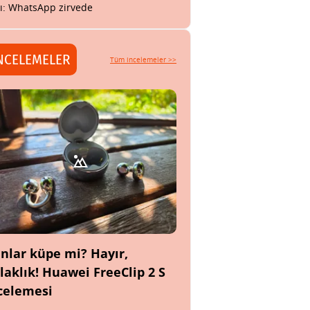
tı: WhatsApp zirvede
NCELEMELER
Tüm incelemeler >>
nlar küpe mi? Hayır,
laklık! Huawei FreeClip 2 S
celemesi