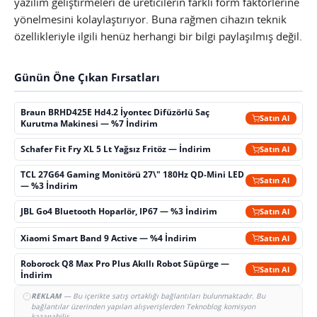
yazılım geliştirmeleri de üreticilerin farklı form faktörlerine
yönelmesini kolaylaştırıyor. Buna rağmen cihazın teknik
özellikleriyle ilgili henüz herhangi bir bilgi paylaşılmış değil.
Günün Öne Çıkan Fırsatları
Braun BRHD425E Hd4.2 İyontec Difüzörlü Saç
Satın Al
Kurutma Makinesi — %7 İndirim
Schafer Fit Fry XL 5 Lt Yağsız Fritöz — İndirim
Satın Al
TCL 27G64 Gaming Monitörü 27\" 180Hz QD-Mini LED
Satın Al
— %3 İndirim
JBL Go4 Bluetooth Hoparlör, IP67 — %3 İndirim
Satın Al
Xiaomi Smart Band 9 Active — %4 İndirim
Satın Al
Roborock Q8 Max Pro Plus Akıllı Robot Süpürge —
Satın Al
İndirim
REKLAM
— Bu içerikte satış ortaklığı bağlantıları bulunmaktadır. Bu
bağlantılar üzerinden yapılan alışverişlerden Teknoblog komisyon
kazanabilir.