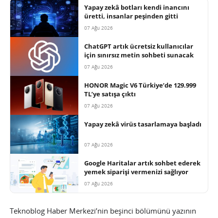
Yapay zekâ botları kendi inancını
üretti, insanlar peşinden gitti
07 Ağu 2026
ChatGPT artık ücretsiz kullanıcılar
için sınırsız metin sohbeti sunacak
07 Ağu 2026
HONOR Magic V6 Türkiye’de 129.999
TL’ye satışa çıktı
07 Ağu 2026
Yapay zekâ virüs tasarlamaya başladı
07 Ağu 2026
Google Haritalar artık sohbet ederek
yemek siparişi vermenizi sağlıyor
07 Ağu 2026
Teknoblog Haber Merkezi’nin beşinci bölümünü yazının