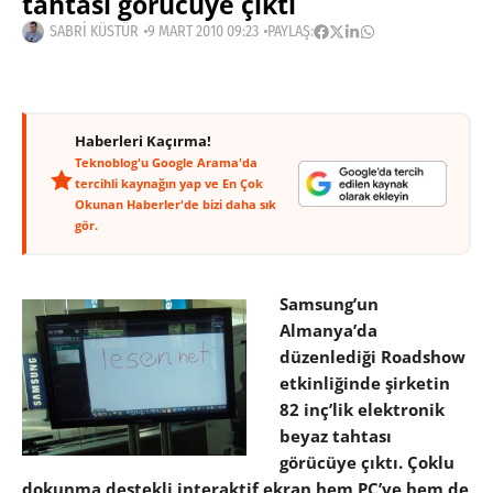
tahtası görücüye çıktı
SABRI KÜSTÜR
9 MART 2010 09:23
PAYLAŞ:
Haberleri Kaçırma!
Teknoblog'u Google Arama'da
tercihli kaynağın yap ve En Çok
Okunan Haberler'de bizi daha sık
gör.
Samsung’un
Almanya’da
düzenlediği Roadshow
etkinliğinde şirketin
82 inç’lik elektronik
beyaz tahtası
görücüye çıktı. Çoklu
dokunma destekli interaktif ekran hem PC’ye hem de