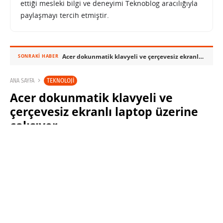
ettiği mesleki bilgi ve deneyimi Teknoblog aracılığıyla
paylaşmayı tercih etmiştir.
Acer dokunmatik klavyeli ve çerçevesiz ekranlı laptop üzerine çalışıyor
SONRAKI HABER
TEKNOLOJI
ANA SAYFA
Acer dokunmatik klavyeli ve
çerçevesiz ekranlı laptop üzerine
çalışıyor
SABRI KÜSTÜR
8 MART 2010 21:11
PAYLAŞ:
Haberleri Kaçırma!
Teknoblog'u Google Arama'da
tercihli kaynağın yap ve En Çok
Okunan Haberler'de bizi daha sık
gör.