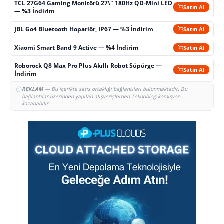
TCL 27G64 Gaming Monitörü 27\" 180Hz QD-Mini LED
Satın Al
— %3 İndirim
JBL Go4 Bluetooth Hoparlör, IP67 — %3 İndirim
Satın Al
Xiaomi Smart Band 9 Active — %4 İndirim
Satın Al
Roborock Q8 Max Pro Plus Akıllı Robot Süpürge —
Satın Al
İndirim
REKLAM
— Bu içerikte satış ortaklığı bağlantıları bulunmaktadır. Bu
bağlantılar üzerinden yapılan alışverişlerden Teknoblog komisyon
kazanabilir.