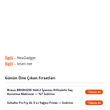
İlgili
– NexGadget
İlgili
– lesen.net
Günün Öne Çıkan Fırsatları
Braun BRHD425E Hd4.2 İyontec Difüzörlü Saç
Satın Al
Kurutma Makinesi — %7 İndirim
Schafer Fit Fry XL 5 Lt Yağsız Fritöz — İndirim
Satın Al