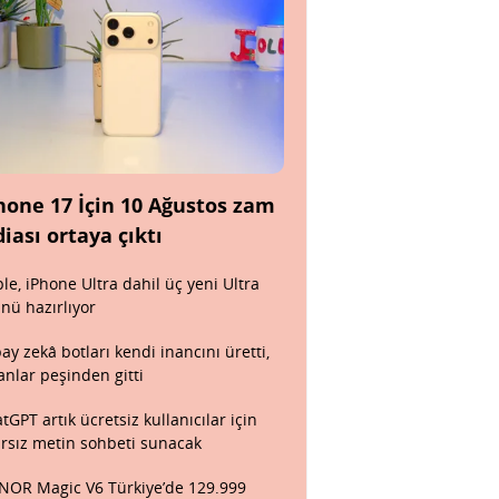
hone 17 İçin 10 Ağustos zam
diası ortaya çıktı
le, iPhone Ultra dahil üç yeni Ultra
nü hazırlıyor
ay zekâ botları kendi inancını üretti,
anlar peşinden gitti
tGPT artık ücretsiz kullanıcılar için
ırsız metin sohbeti sunacak
OR Magic V6 Türkiye’de 129.999