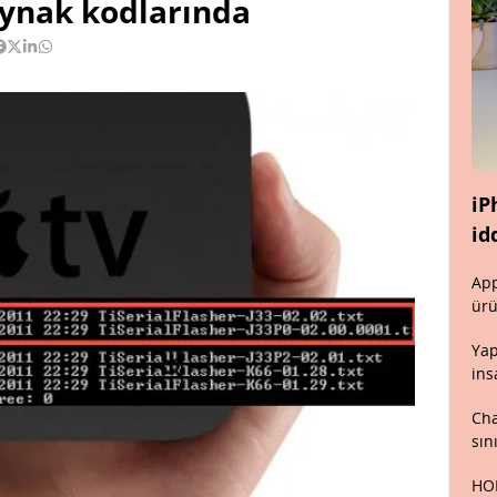
ynak kodlarında
iP
id
App
ürü
Yap
ins
Cha
sın
HON