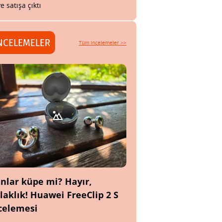
ye satışa çıktı
NCELEMELER
Tüm incelemeler >>
nlar küpe mi? Hayır,
laklık! Huawei FreeClip 2 S
celemesi