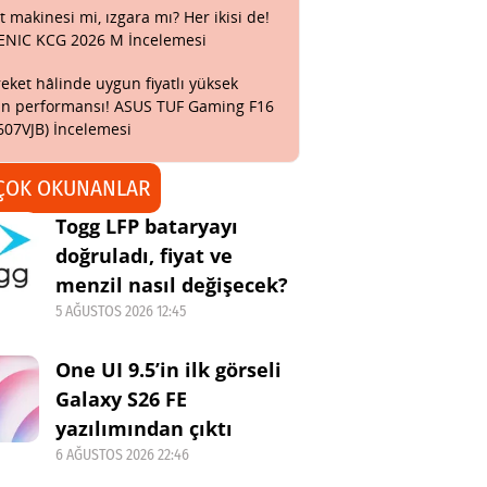
t makinesi mi, ızgara mı? Her ikisi de!
ENIC KCG 2026 M İncelemesi
eket hâlinde uygun fiyatlı yüksek
n performansı! ASUS TUF Gaming F16
607VJB) İncelemesi
ÇOK OKUNANLAR
Togg LFP bataryayı
doğruladı, fiyat ve
menzil nasıl değişecek?
5 AĞUSTOS 2026 12:45
One UI 9.5’in ilk görseli
Galaxy S26 FE
yazılımından çıktı
6 AĞUSTOS 2026 22:46