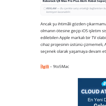
Roborock Q8 Max Pro Plus Akıllı Robot Süpü
REKLAM
— Bu içerikte satış ortaklığı bağlantıları 
komisyon kazanabilir.
Ancak şu ihtimâli gözden çıkarmamak
olmanın ötesine geçip iOS işletim sis
edilebilen Apple markalı bir TV olab
cihaz projesinin üstünü çizmemeli, 
seçenek olarak yaşamaya devam et
İlgili
– 9to5Mac