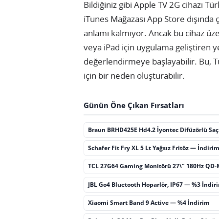
Bildiğiniz gibi Apple TV 2G cihazı Tü
iTunes Mağazası App Store dışında 
anlamı kalmıyor. Ancak bu cihaz üze
veya iPad için uygulama geliştiren ye
değerlendirmeye başlayabilir. Bu, T
için bir neden oluşturabilir.
Günün Öne Çıkan Fırsatları
Braun BRHD425E Hd4.2 İyontec Difüzörlü Sa
Schafer Fit Fry XL 5 Lt Yağsız Fritöz — İndiri
TCL 27G64 Gaming Monitörü 27\" 180Hz QD-
JBL Go4 Bluetooth Hoparlör, IP67 — %3 İndir
Xiaomi Smart Band 9 Active — %4 İndirim