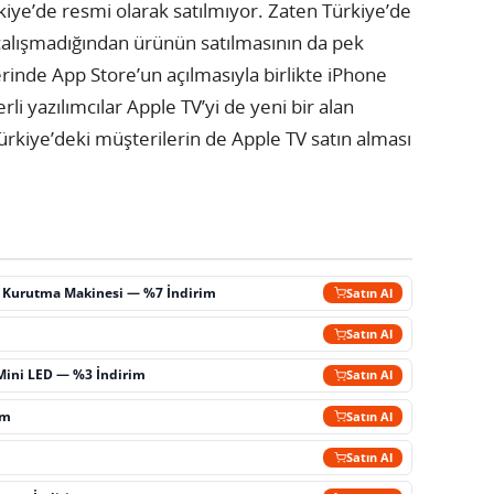
rkiye’de resmi olarak satılmıyor. Zaten Türkiye’de
çalışmadığından ürünün satılmasının da pek
rinde App Store’un açılmasıyla birlikte iPhone
rli yazılımcılar Apple TV’yi de yeni bir alan
ürkiye’deki müşterilerin de Apple TV satın alması
ç Kurutma Makinesi — %7 İndirim
Satın Al
m
Satın Al
Mini LED — %3 İndirim
Satın Al
im
Satın Al
Satın Al