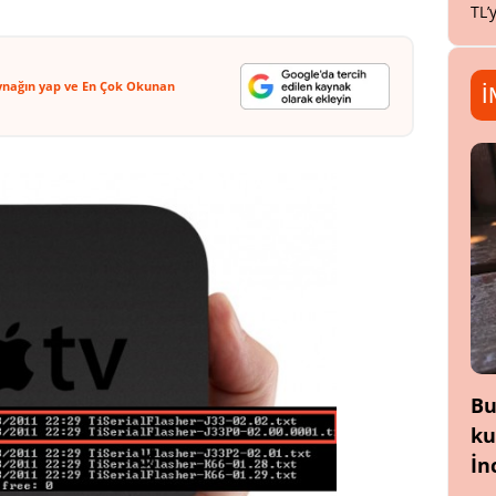
TL’
ynağın yap ve En Çok Okunan
İ
Bu
ku
İn