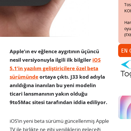
Tos
KO
Har
oyu
(FX
EN 
Apple’ın ev eğlence aygıtının üçüncü
nesil versiyonuyla ilgili ilk bilgiler
iOS
5.1’in yazılım geliştiricilere özel beta
sürümünde
ortaya çıktı. J33 kod adıyla
anıldığına inanılan bu yeni modelin
ticari lansmanının yakın olduğu
9to5Mac sitesi tarafından iddia ediliyor.
iOS’in yeni beta sürümü güncellenmiş Apple
TV ile birlikte ne gibi yeniliklerin geleceği