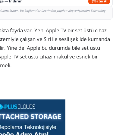
rge — İndirim
Satın Al
bulunmaktadır. Bu bağlantılar üzerinden yapılan alışverişlerden Teknoblog
ta fayda var. Yeni Apple TV bir set üstü cihaz
temiyle çalışan ve Siri ile sesli şekilde kumanda
ilir. Yine de, Apple bu durumda bile set üstü
Apple TV set üstü cihazı makul ve esnek bir
meli.