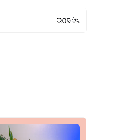
09
Ağu
2026