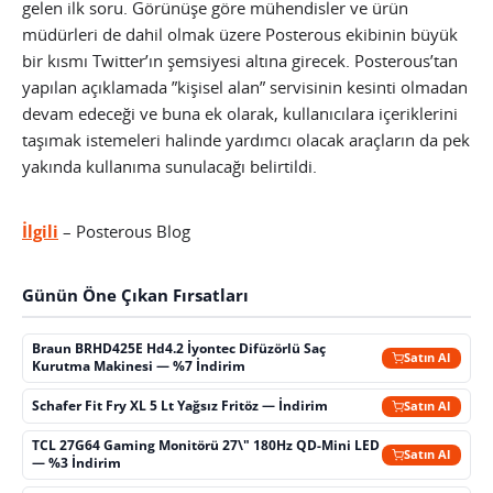
gelen ilk soru. Görünüşe göre mühendisler ve ürün
müdürleri de dahil olmak üzere Posterous ekibinin büyük
bir kısmı Twitter’ın şemsiyesi altına girecek.
Posterous’tan
yapılan açıklamada ”kişisel alan” servisinin kesinti olmadan
devam edeceği ve buna ek olarak, kullanıcılara içeriklerini
taşımak istemeleri halinde yardımcı olacak araçların da pek
yakında kullanıma sunulacağı belirtildi.
İlgili
– Posterous Blog
Günün Öne Çıkan Fırsatları
Braun BRHD425E Hd4.2 İyontec Difüzörlü Saç
Satın Al
Kurutma Makinesi — %7 İndirim
Schafer Fit Fry XL 5 Lt Yağsız Fritöz — İndirim
Satın Al
TCL 27G64 Gaming Monitörü 27\" 180Hz QD-Mini LED
Satın Al
— %3 İndirim