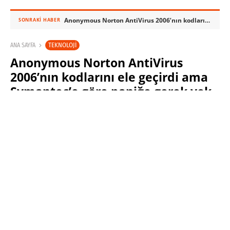
Anonymous Norton AntiVirus 2006’nın kodlarını ele geçirdi ama Symantec’e göre paniğe gerek yok
SONRAKI HABER
TEKNOLOJI
ANA SAYFA
Anonymous Norton AntiVirus
2006’nın kodlarını ele geçirdi ama
Symantec’e göre paniğe gerek yok
SINAN KÜSTÜR
12 MART 2012 16:31
PAYLAŞ: