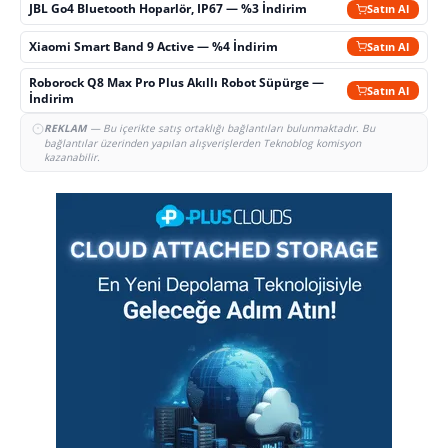
JBL Go4 Bluetooth Hoparlör, IP67 — %3 İndirim
Satın Al
Xiaomi Smart Band 9 Active — %4 İndirim
Satın Al
Roborock Q8 Max Pro Plus Akıllı Robot Süpürge —
Satın Al
İndirim
REKLAM
— Bu içerikte satış ortaklığı bağlantıları bulunmaktadır. Bu
bağlantılar üzerinden yapılan alışverişlerden Teknoblog komisyon
kazanabilir.