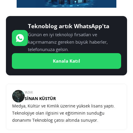
Teknoblog artık WhatsApp'ta
Günün en iyi teknoloji fırsatları ve
kaçırmamanız gereken büyük haberler,
telefonunuza gelsin.
Kanala Katıl
YAZAR:
SINAN KÜSTÜR
Medya, Kültür ve Kimlik üzerine yüksek lisans yaptı.
Teknolojiye olan ilgisini ve eğitiminin sunduğu
donanımı Teknoblog çatısı altında sunuyor.