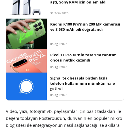
aştı, Sony RAM için önlem aldı
31 Tem 2026
Redmi K100 Pro’nun 200 MP kamerası
ve 8.580 mAh pili doğrulandı
05 Ağu 2026
Pixel 11 Pro XL’nin tasarımı tanıtım
öncesi netlik kazandı
05 Ağu 2026
Signal tek hesapla birden fazla
telefon kullanımını mümkün hale
getirdi
05 Ağu 2026
Video, yazı, fotoğraf vb. paylaşımlar için basit taslakları ile
beğeni toplayan Posterous’un, dünyanın en popüler mikro
blog sitesi ile entegrasyonun nasıl sağlanacağı ise akıllara