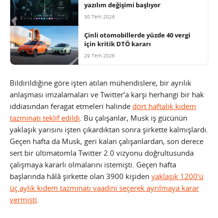
yazılım değişimi başlıyor
30 Tem 2026
Çinli otomobillerde yüzde 40 vergi
için kritik DTÖ kararı
29 Tem 2026
Bildirildiğine göre işten atılan mühendislere, bir ayrılık
anlaşması imzalamaları ve Twitter’a karşı herhangi bir hak
iddiasından feragat etmeleri halinde
dört haftalık kıdem
tazminatı teklif edildi
. Bu çalışanlar, Musk iş gücünün
yaklaşık yarısını işten çıkardıktan sonra şirkette kalmışlardı.
Geçen hafta da Musk, geri kalan çalışanlardan, son derece
sert bir ültimatomla Twitter 2.0 vizyonu doğrultusunda
çalışmaya kararlı olmalarını istemişti. Geçen hafta
başlarında hâlâ şirkette olan 3900 kişiden
yaklaşık 1200’ü
üç aylık kıdem tazminatı vaadini seçerek ayrılmaya karar
vermişti
.