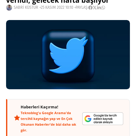
verildi, gelecek hafta başlıyor
SABRI KÜSTÜR
25 KASIM 2022 10:10
PAYLAŞ:
Haberleri Kaçırma!
Teknoblog'u Google Arama'da
tercihli kaynağın yap ve En Çok
Okunan Haberler'de bizi daha sık
gör.