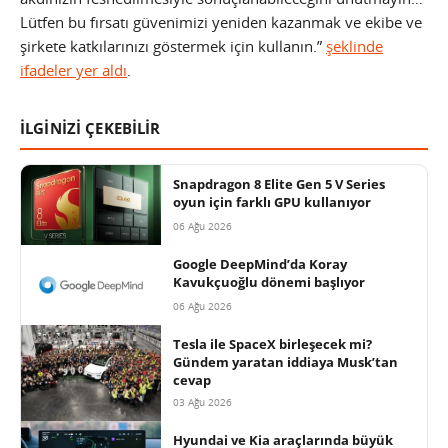
Lütfen bu fırsatı güvenimizi yeniden kazanmak ve ekibe ve
şirkete katkılarınızı göstermek için kullanın.”
şeklinde
ifadeler yer aldı
.
İLGİNİZİ ÇEKEBİLİR
Snapdragon 8 Elite Gen 5 V Series
oyun için farklı GPU kullanıyor
06 Ağu 2026
Google DeepMind’da Koray
Kavukçuoğlu dönemi başlıyor
06 Ağu 2026
Tesla ile SpaceX birleşecek mi?
Gündem yaratan iddiaya Musk’tan
cevap
03 Ağu 2026
Hyundai ve Kia araçlarında büyük