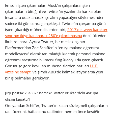
En son işten çıkarmalar, Musk’ın çalışanlara işten
çıkarmaların bittiğini ve Twitter’ın yazılımda harika olan
insanlara odaklanarak işe alım yapacağını söylemesinden
sadece iki gün sonra gerçekleşti. Twitter’ın çarşamba günü
işten çıkardığı mühendislerden biri,
2017’de tweet karakter
sınırının ikiye katlanarak 280’e çıkarılmasına
öncülük eden
Ikuhiro Ihara. Ayrıca Twitter, bir meslektaşının
Platformer’dan Zoë Schiffer’ın “en iyi makine öğrenimi
modelleyicisi” olarak tanımladığı kıdemli personel makine
öğrenimi araştırma bilimcisi Ying Xiao’yu da işten çıkardı.
Görünüşe göre kovulan mühendislerden bazıları
H1B
vizesine sahipti
ve şimdi ABD’de kalmak istiyorlarsa yeni
bir iş bulmaları gerekiyor.
[irp posts=”294802″ name=”Twitter Brüksel’deki Avrupa
ofisini kapattı”]
Öte yandan Schiffer, Twitter’ın kalan sözleşmeli çalışanların
tatil ücretini, hafta sonu tatilinden hemen önce kestiğini