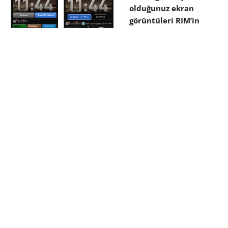
olduğunuz ekran
görüntüleri RIM’in
yenilenmiş BlackBerry
OS 6.0’ına mı ait, yoksa
bu görüntüler sadece
tasarım okulunda okuyan bir öğrencinin elinden
çıkmış çalışmalar mı? BBLeaks sitesi bu fotoğrafların
“doğru olduğunu ve yakın bir bağlantıdan geldiğini”
iddia ediyor.