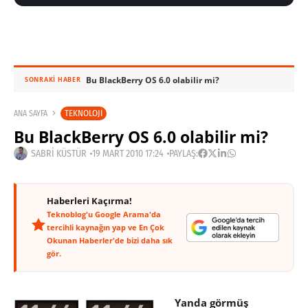
Bu BlackBerry OS 6.0 olabilir mi?
SONRAKI HABER
TEKNOLOJI
ANA SAYFA
Bu BlackBerry OS 6.0 olabilir mi?
SABRI KÜSTÜR
19 MART 2010 17:24
PAYLAŞ:
Haberleri Kaçırma!
Teknoblog'u Google Arama'da
tercihli kaynağın yap ve En Çok
Okunan Haberler'de bizi daha sık
gör.
Yanda görmüş