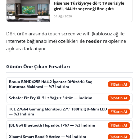
Hisense Türkiye’ye dört TV serisiyle
girdi, 144 Hz seçeneği öne çıktı
04 Ağu 2026
Dört ürün arasında touch screen ve wifi (kablosuz ağ ile
internete bağlanabilme) özellikleri ile
reeder
rakiplerine
açık ara fark atıyor.
Günün Öne Çıkan Fırsatları
Braun BRHD425E Hd4.2 İyontec Difüzörlü Saç
Satın Al
Kurutma Makinesi — %7 İndirim
Schafer Fit Fry XL 5 Lt Yağsız Fritöz — İndirim
Satın Al
TCL 27G64 Gaming Monitörü 27\" 180Hz QD-Mini LED
Satın Al
— %3 İndirim
JBL Go4 Bluetooth Hoparlör, IP67 — %3 İndirim
Satın Al
Xiaomi Smart Band 9 Active — %4 İndirim
Satın Al