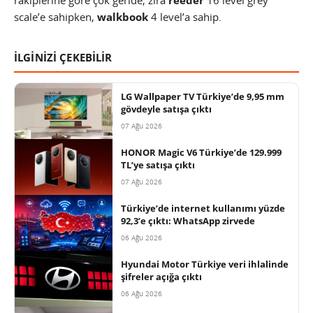
rakiplerine göre çok geride, zira
reeder
16 level grey
scale’e sahipken,
walkbook
4 level’a sahip.
İLGİNİZİ ÇEKEBİLİR
LG Wallpaper TV Türkiye’de 9,95 mm
gövdeyle satışa çıktı
07 Ağu 2026
HONOR Magic V6 Türkiye’de 129.999
TL’ye satışa çıktı
07 Ağu 2026
Türkiye’de internet kullanımı yüzde
92,3’e çıktı: WhatsApp zirvede
06 Ağu 2026
Hyundai Motor Türkiye veri ihlalinde
şifreler açığa çıktı
06 Ağu 2026