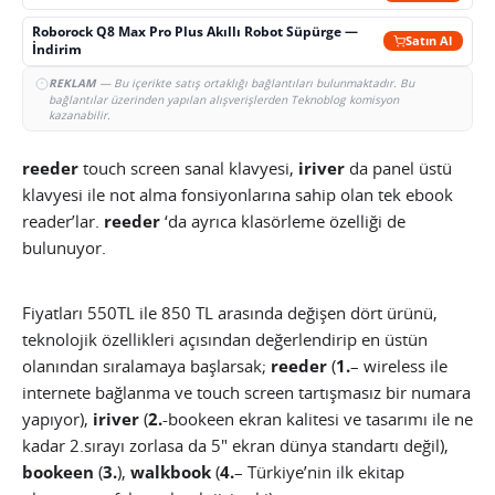
Roborock Q8 Max Pro Plus Akıllı Robot Süpürge —
Satın Al
İndirim
REKLAM
— Bu içerikte satış ortaklığı bağlantıları bulunmaktadır. Bu
bağlantılar üzerinden yapılan alışverişlerden Teknoblog komisyon
kazanabilir.
reeder
touch screen sanal klavyesi,
iriver
da panel üstü
klavyesi ile not alma fonsiyonlarına sahip olan tek ebook
reader’lar.
reeder
‘da ayrıca klasörleme özelliği de
bulunuyor.
Fiyatları 550TL ile 850 TL arasında değişen dört ürünü,
teknolojik özellikleri açısından değerlendirip en üstün
olanından sıralamaya başlarsak;
reeder
(
1.
– wireless ile
internete bağlanma ve touch screen tartışmasız bir numara
yapıyor),
iriver
(
2.
-bookeen ekran kalitesi ve tasarımı ile ne
kadar 2.sırayı zorlasa da 5″ ekran dünya standartı değil),
bookeen
(
3.
),
walkbook
(
4.
– Türkiye’nin ilk ekitap