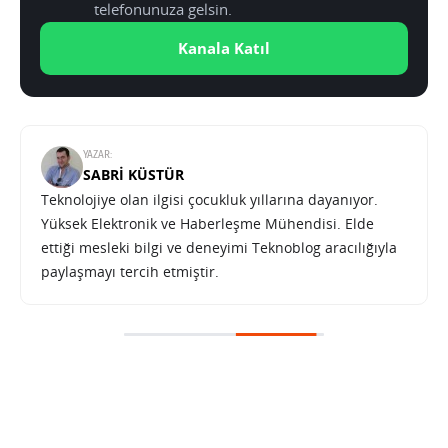
telefonunuza gelsin.
Kanala Katıl
YAZAR:
SABRI KÜSTÜR
Teknolojiye olan ilgisi çocukluk yıllarına dayanıyor.
Yüksek Elektronik ve Haberleşme Mühendisi. Elde
ettiği mesleki bilgi ve deneyimi Teknoblog aracılığıyla
paylaşmayı tercih etmiştir.
Samsung’dan iPhone’u iğneleyen Galaxy S II reklamı – Video
SONRAKI HABER
TEKNOLOJI
ANA SAYFA
Samsung’dan iPhone’u iğneleyen