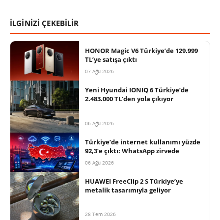
İLGİNİZİ ÇEKEBİLİR
HONOR Magic V6 Türkiye’de 129.999
TL’ye satışa çıktı
07 Ağu 2026
Yeni Hyundai IONIQ 6 Türkiye’de
2.483.000 TL’den yola çıkıyor
06 Ağu 2026
Türkiye’de internet kullanımı yüzde
92,3’e çıktı: WhatsApp zirvede
06 Ağu 2026
HUAWEI FreeClip 2 S Türkiye’ye
metalik tasarımıyla geliyor
28 Tem 2026