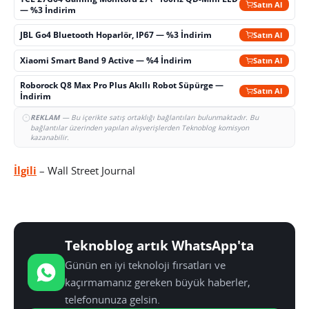
Satın Al
— %3 İndirim
JBL Go4 Bluetooth Hoparlör, IP67 — %3 İndirim
Satın Al
Xiaomi Smart Band 9 Active — %4 İndirim
Satın Al
Roborock Q8 Max Pro Plus Akıllı Robot Süpürge —
Satın Al
İndirim
REKLAM
— Bu içerikte satış ortaklığı bağlantıları bulunmaktadır. Bu
bağlantılar üzerinden yapılan alışverişlerden Teknoblog komisyon
kazanabilir.
İlgili
– Wall Street Journal
Teknoblog artık WhatsApp'ta
Günün en iyi teknoloji fırsatları ve
kaçırmamanız gereken büyük haberler,
telefonunuza gelsin.