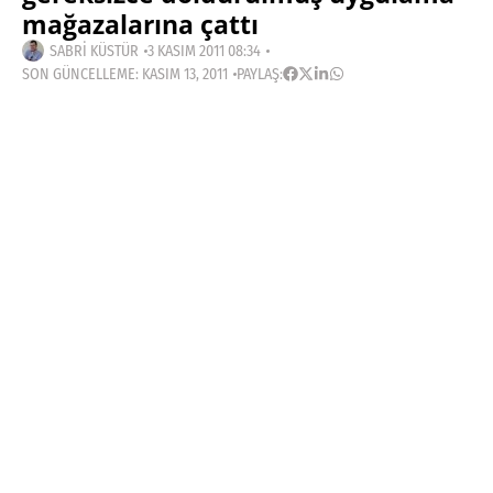
mağazalarına çattı
SABRI KÜSTÜR
3 KASIM 2011 08:34
SON GÜNCELLEME: KASIM 13, 2011
PAYLAŞ:
Haberleri Kaçırma!
Teknoblog'u Google Arama'da
tercihli kaynağın yap ve En Çok