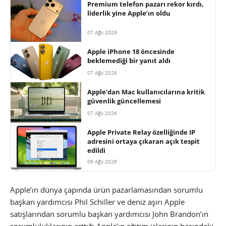
Premium telefon pazarı rekor kırdı,
liderlik yine Apple’ın oldu
07 Ağu 2026
Apple iPhone 18 öncesinde
beklemediği bir yanıt aldı
07 Ağu 2026
Apple’dan Mac kullanıcılarına kritik
güvenlik güncellemesi
07 Ağu 2026
Apple Private Relay özelliğinde IP
adresini ortaya çıkaran açık tespit
edildi
06 Ağu 2026
Apple’ın dünya çapında ürün pazarlamasından sorumlu
başkan yardımcısı Phil Schiller ve deniz aşırı Apple
satışlarından sorumlu başkan yardımcısı John Brandon’ın
sorumluluklarının arttığı Apple’ın eğitim işlerinin başındaki