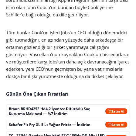
isim olan John Couch’un bundan böyle Cook yerine
Schiller’e bağlı olduğu da dile getiriliyor.
Tüm bunlar Cook’un işleri Jobs’un CEO olduğu dönemdeki
gibi tutmadığını, en azından yüzeyde daha arkadaşça bir
ortamın gözlendiği bir şirket yaratmaya çalıştığını
gösteriyor. Vascellaro’nun kaynakları Cook’un hissedarlara
ve müşterilere karşı Jobs’tan daha açık davranacağını işaret
ederken, yeni CEO’nun geçmişten bu yana yatırımcılarla
dostça bir ilişki yürütmekte olduğuna da dikket çekiliyor.
Günün Öne Çıkan Fırsatları
Braun BRHD425E Hd4.2 İyontec Difüzörlü Saç
Satın Al
Kurutma Makinesi — %7 İndirim
Schafer Fit Fry XL 5 Lt Yağsız Fritöz — İndirim
Satın Al
TCL 27G64 Gaming Monitörü 27\" 180Hz QD-Mini LED