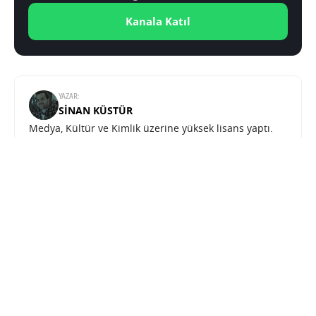
Kanala Katıl
YAZAR:
SINAN KÜSTÜR
Medya, Kültür ve Kimlik üzerine yüksek lisans yaptı.
Teknolojiye olan ilgisini ve eğitiminin sunduğu
donanımı Teknoblog çatısı altında sunuyor.
Nintendo Switch 2 pilini kullanıcıların değiştirebileceği sürüm hazırlıyor
SONRAKI HABER
TEKNOLOJI
ANA SAYFA
Nintendo Switch 2 pilini
kullanıcıların değiştirebileceği