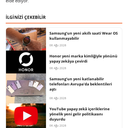
elde ediyor.
İLGİNİZİ ÇEKEBİLİR
Samsung’un yeni akıllı saati Wear OS
kullanmayabilir
06 Ağu 2026
Honor yeni marka kimliğiyle yönünü
yapay zekâya çevirdi
06 Ağu 2026
Samsung’un yeni katlanabilir
telefonları Avrupa’da beklentileri
aştı
06 Ağu 2026
YouTube yapay zekâ içeriklerine
yönelik yeni gelir politikasını
duyurdu
06 Ağu 2026