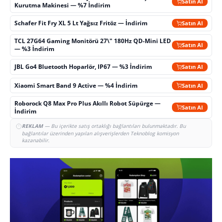
Satın Al
Kurutma Makinesi — %7 İndirim
Schafer Fit Fry XL 5 Lt Yağsız Fritöz — İndirim
Satın Al
TCL 27G64 Gaming Monitörü 27\" 180Hz QD-Mini LED
Satın Al
— %3 İndirim
JBL Go4 Bluetooth Hoparlör, IP67 — %3 İndirim
Satın Al
Xiaomi Smart Band 9 Active — %4 İndirim
Satın Al
Roborock Q8 Max Pro Plus Akıllı Robot Süpürge —
Satın Al
İndirim
REKLAM
— Bu içerikte satış ortaklığı bağlantıları bulunmaktadır. Bu
bağlantılar üzerinden yapılan alışverişlerden Teknoblog komisyon
kazanabilir.