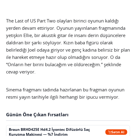
The Last of US Part Two olayları birinci oyunun kaldığı
yerden devam ettiriyor. Oyunun yayınlanan fragmanında
yetişkin Ellie, bir akustik gitar ile insanı derin düşüncelere
daldıran bir şarkı söylüyor. Kızın baba figürü olarak
belirlediği Joel odaya giriyor ve genç kadına belirsiz bir plan
ile hareket etmeye hazır olup olmadığını soruyor. O da
“Onların her birini bulacağım ve öldüreceğim.” şeklinde
cevap veriyor.
Sinema fragmanı tadında hazırlanan bu fragman oyunun
resmi yayın tarihiyle ilgili herhangi bir ipucu vermiyor.
Günün Öne Çıkan Fırsatları
Braun BRHD425E Hd4.2 İyontec Difüzörlü Saç
Satın Al
Kurutma Makinesi — %7 İndirim