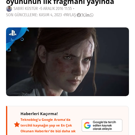
oyununun ilk fragmanı yayında
SABRI KÜSTÜR
5 ARALIK 2016 11:55
SON GÜNCELLEME: KASIM 4, 2023
PAYLAŞ:
Haberleri Kaçırma!
Teknoblog'u Google Arama'da
tercihli kaynağın yap ve En Çok
Okunan Haberler'de bizi daha sık