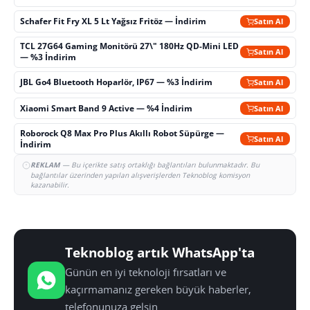
Schafer Fit Fry XL 5 Lt Yağsız Fritöz — İndirim
Satın Al
TCL 27G64 Gaming Monitörü 27\" 180Hz QD-Mini LED
Satın Al
— %3 İndirim
JBL Go4 Bluetooth Hoparlör, IP67 — %3 İndirim
Satın Al
Xiaomi Smart Band 9 Active — %4 İndirim
Satın Al
Roborock Q8 Max Pro Plus Akıllı Robot Süpürge —
Satın Al
İndirim
REKLAM
— Bu içerikte satış ortaklığı bağlantıları bulunmaktadır. Bu
bağlantılar üzerinden yapılan alışverişlerden Teknoblog komisyon
kazanabilir.
Teknoblog artık WhatsApp'ta
Günün en iyi teknoloji fırsatları ve
kaçırmamanız gereken büyük haberler,
telefonunuza gelsin.