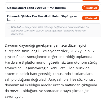
Xiaomi Smart Band 9 Active — %4 İndirim
Satın Al
Roborock Q8 Max Pro Plus Akıllı Robot Süpürge —
Satın Al
İndirim
REKLAM
— Bu içerikte satış ortaklığı bağlantıları bulunmaktadır. Bu
bağlantılar üzerinden yapılan alışverişlerden Teknoblog komisyon
kazanabilir.
Davanın dayandığı gerekçeler yalnızca düzenleyici
süreçlerle sınırlı değil. Tesla yöneticileri, 2026 yılının ilk
çeyrek finans sonuçlarının değerlendirildiği toplantıda
Hardware 3 platformunun gözetimsiz tam otonom sürüş
seviyesine ulaşamayacağını kabul etti. Elon Musk da
sistemin bellek bant genişliği konusunda kısıtlamalara
sahip olduğunu doğruladı. Araç sahipleri ise söz konusu
donanımsal eksikliğin araçlar üretim hattından çıktığında
da mevcut olduğunu ve sonradan ortaya çıkmadığını
savunuyor.