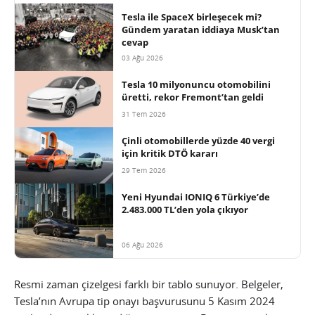
Tesla ile SpaceX birleşecek mi?
Gündem yaratan iddiaya Musk’tan
cevap
03 Ağu 2026
Tesla 10 milyonuncu otomobilini
üretti, rekor Fremont’tan geldi
31 Tem 2026
Çinli otomobillerde yüzde 40 vergi
için kritik DTÖ kararı
29 Tem 2026
Yeni Hyundai IONIQ 6 Türkiye’de
2.483.000 TL’den yola çıkıyor
06 Ağu 2026
Resmi zaman çizelgesi farklı bir tablo sunuyor. Belgeler,
Tesla’nın Avrupa tip onayı başvurusunu 5 Kasım 2024