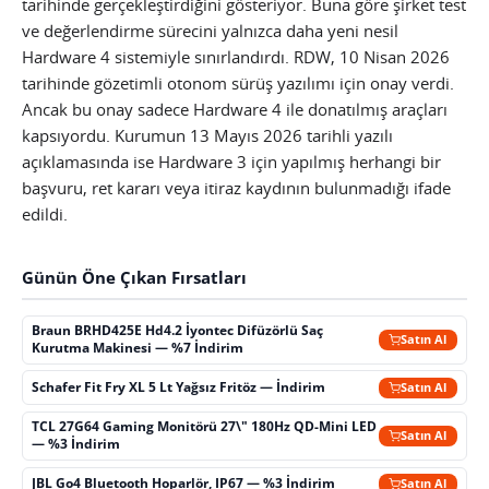
tarihinde gerçekleştirdiğini gösteriyor. Buna göre şirket test
ve değerlendirme sürecini yalnızca daha yeni nesil
Hardware 4 sistemiyle sınırlandırdı. RDW, 10 Nisan 2026
tarihinde gözetimli otonom sürüş yazılımı için onay verdi.
Ancak bu onay sadece Hardware 4 ile donatılmış araçları
kapsıyordu. Kurumun 13 Mayıs 2026 tarihli yazılı
açıklamasında ise Hardware 3 için yapılmış herhangi bir
başvuru, ret kararı veya itiraz kaydının bulunmadığı ifade
edildi.
Günün Öne Çıkan Fırsatları
Braun BRHD425E Hd4.2 İyontec Difüzörlü Saç
Satın Al
Kurutma Makinesi — %7 İndirim
Schafer Fit Fry XL 5 Lt Yağsız Fritöz — İndirim
Satın Al
TCL 27G64 Gaming Monitörü 27\" 180Hz QD-Mini LED
Satın Al
— %3 İndirim
JBL Go4 Bluetooth Hoparlör, IP67 — %3 İndirim
Satın Al