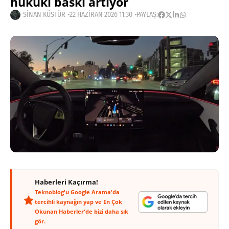
hukuki baskı artıyor
SINAN KÜSTÜR
22 HAZIRAN 2026 11:30
PAYLAŞ:
Haberleri Kaçırma!
Teknoblog'u Google Arama'da
tercihli kaynağın yap ve En Çok
Okunan Haberler'de bizi daha sık
gör.