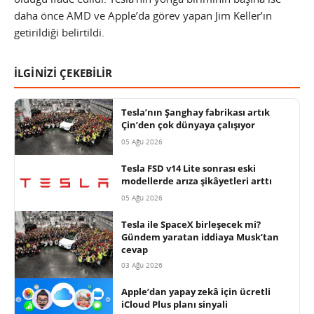
daha önce AMD ve Apple’da görev yapan Jim Keller’ın
getirildiği belirtildi.
İLGİNİZİ ÇEKEBİLİR
Tesla’nın Şanghay fabrikası artık
Çin’den çok dünyaya çalışıyor
05 Ağu 2026
Tesla FSD v14 Lite sonrası eski
modellerde arıza şikâyetleri arttı
05 Ağu 2026
Tesla ile SpaceX birleşecek mi?
Gündem yaratan iddiaya Musk’tan
cevap
03 Ağu 2026
Apple’dan yapay zekâ için ücretli
iCloud Plus planı sinyali