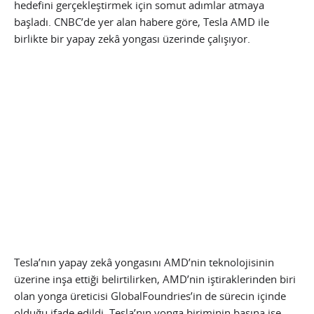
hedefini gerçekleştirmek için somut adımlar atmaya
başladı. CNBC’de yer alan habere göre, Tesla AMD ile
birlikte bir yapay zekâ yongası üzerinde çalışıyor.
Tesla’nın yapay zekâ yongasını AMD’nin teknolojisinin
üzerine inşa ettiği belirtilirken, AMD’nin iştiraklerinden biri
olan yonga üreticisi GlobalFoundries’in de sürecin içinde
olduğu ifade edildi. Tesla’nın yonga biriminin başına ise