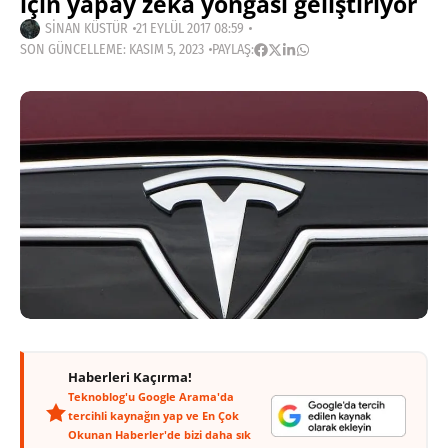
için yapay zekâ yongası geliştiriyor
SINAN KÜSTÜR
21 EYLÜL 2017 08:59
SON GÜNCELLEME: KASIM 5, 2023
PAYLAŞ:
Haberleri Kaçırma!
Teknoblog'u Google Arama'da
tercihli kaynağın yap ve En Çok
Okunan Haberler'de bizi daha sık