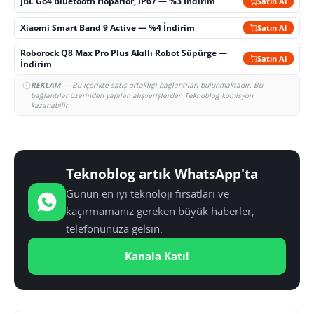
JBL Go4 Bluetooth Hoparlör, IP67 — %3 İndirim
Satın Al
Xiaomi Smart Band 9 Active — %4 İndirim
Satın Al
Roborock Q8 Max Pro Plus Akıllı Robot Süpürge —
Satın Al
İndirim
REKLAM
— Bu içerikte satış ortaklığı bağlantıları bulunmaktadır. Bu
bağlantılar üzerinden yapılan alışverişlerden Teknoblog komisyon
kazanabilir.
Teknoblog artık WhatsApp'ta
Günün en iyi teknoloji fırsatları ve
kaçırmamanız gereken büyük haberler,
telefonunuza gelsin.
Kanala Katıl