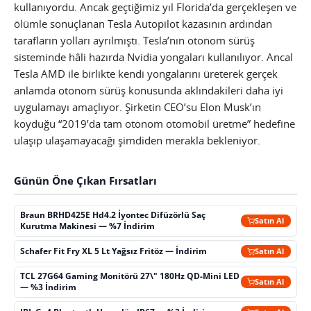
kullanıyordu. Ancak geçtiğimiz yıl Florida’da gerçekleşen ve
ölümle sonuçlanan Tesla Autopilot kazasının ardından
tarafların yolları ayrılmıştı. Tesla’nın otonom sürüş
sisteminde hâli hazırda Nvidia yongaları kullanılıyor. Ancal
Tesla AMD ile birlikte kendi yongalarını üreterek gerçek
anlamda otonom sürüş konusunda aklındakileri daha iyi
uygulamayı amaçlıyor. Şirketin CEO’su Elon Musk’ın
koyduğu “2019’da tam otonom otomobil üretme” hedefine
ulaşıp ulaşamayacağı şimdiden merakla bekleniyor.
Günün Öne Çıkan Fırsatları
Braun BRHD425E Hd4.2 İyontec Difüzörlü Saç
Satın Al
Kurutma Makinesi — %7 İndirim
Schafer Fit Fry XL 5 Lt Yağsız Fritöz — İndirim
Satın Al
TCL 27G64 Gaming Monitörü 27\" 180Hz QD-Mini LED
Satın Al
— %3 İndirim