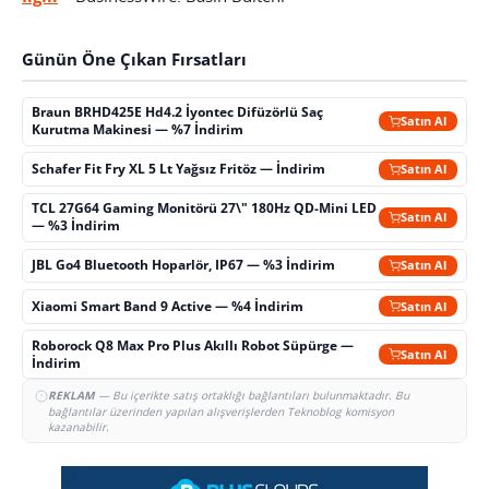
Günün Öne Çıkan Fırsatları
Braun BRHD425E Hd4.2 İyontec Difüzörlü Saç
Satın Al
Kurutma Makinesi — %7 İndirim
Schafer Fit Fry XL 5 Lt Yağsız Fritöz — İndirim
Satın Al
TCL 27G64 Gaming Monitörü 27\" 180Hz QD-Mini LED
Satın Al
— %3 İndirim
JBL Go4 Bluetooth Hoparlör, IP67 — %3 İndirim
Satın Al
Xiaomi Smart Band 9 Active — %4 İndirim
Satın Al
Roborock Q8 Max Pro Plus Akıllı Robot Süpürge —
Satın Al
İndirim
REKLAM
— Bu içerikte satış ortaklığı bağlantıları bulunmaktadır. Bu
bağlantılar üzerinden yapılan alışverişlerden Teknoblog komisyon
kazanabilir.