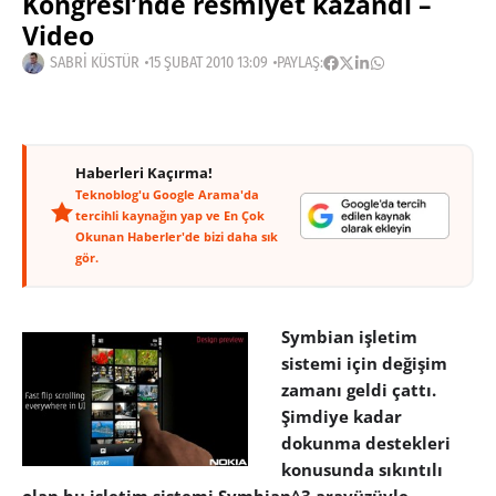
Kongresi’nde resmiyet kazandı –
Video
SABRI KÜSTÜR
15 ŞUBAT 2010 13:09
PAYLAŞ:
Haberleri Kaçırma!
Teknoblog'u Google Arama'da
tercihli kaynağın yap ve En Çok
Okunan Haberler'de bizi daha sık
gör.
Symbian işletim
sistemi için değişim
zamanı geldi çattı.
Şimdiye kadar
dokunma destekleri
konusunda sıkıntılı