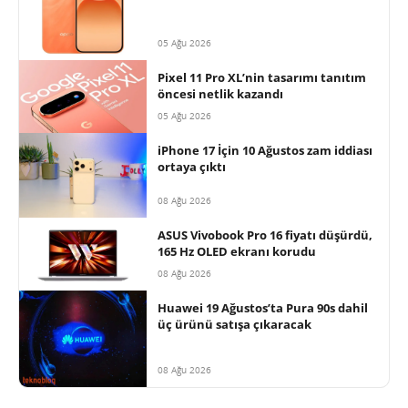
05 Ağu 2026
Pixel 11 Pro XL’nin tasarımı tanıtım
öncesi netlik kazandı
05 Ağu 2026
iPhone 17 İçin 10 Ağustos zam iddiası
ortaya çıktı
08 Ağu 2026
ASUS Vivobook Pro 16 fiyatı düşürdü,
165 Hz OLED ekranı korudu
08 Ağu 2026
Huawei 19 Ağustos’ta Pura 90s dahil
üç ürünü satışa çıkaracak
08 Ağu 2026