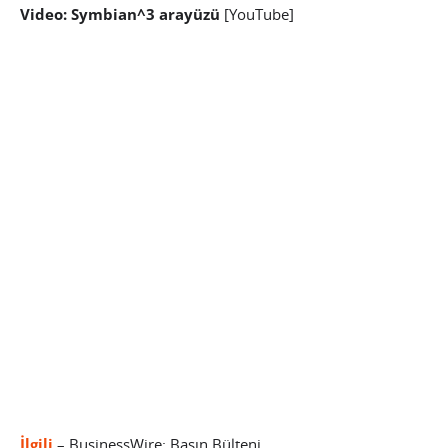
Video: Symbian^3 arayüzü
[YouTube]
İlgili
– BusinessWire: Basın Bülteni