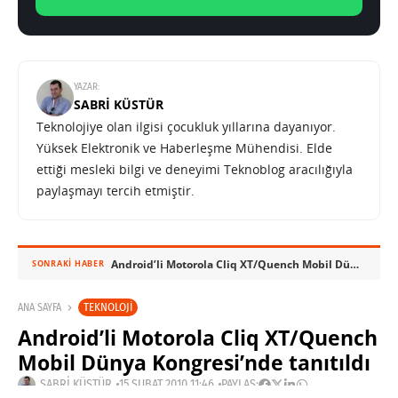
YAZAR:
SABRI KÜSTÜR
Teknolojiye olan ilgisi çocukluk yıllarına dayanıyor.
Yüksek Elektronik ve Haberleşme Mühendisi. Elde
ettiği mesleki bilgi ve deneyimi Teknoblog aracılığıyla
paylaşmayı tercih etmiştir.
Android’li Motorola Cliq XT/Quench Mobil Dünya Kongresi’nde tanıtıldı
SONRAKI HABER
TEKNOLOJI
ANA SAYFA
Android’li Motorola Cliq XT/Quench
Mobil Dünya Kongresi’nde tanıtıldı
SABRI KÜSTÜR
15 ŞUBAT 2010 11:46
PAYLAŞ: