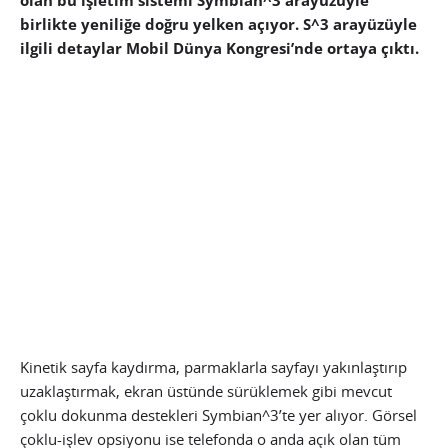
olan bu işletim sistemi Symbian^3 arayüzüyle
birlikte yeniliğe doğru yelken açıyor. S^3 arayüzüyle
ilgili detaylar Mobil Dünya Kongresi’nde ortaya çıktı.
Kinetik sayfa kaydırma, parmaklarla sayfayı yakınlaştırıp
uzaklaştırmak, ekran üstünde sürüklemek gibi mevcut
çoklu dokunma destekleri Symbian^3’te yer alıyor. Görsel
çoklu-işlev opsiyonu ise telefonda o anda açık olan tüm