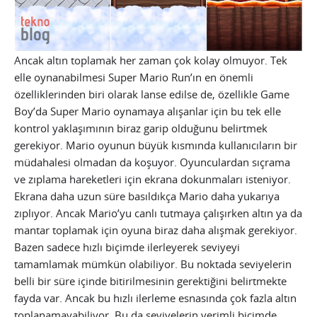
Ancak altın toplamak her zaman çok kolay olmuyor. Tek
elle oynanabilmesi Super Mario Run’ın en önemli
özelliklerinden biri olarak lanse edilse de, özellikle Game
Boy’da Super Mario oynamaya alışanlar için bu tek elle
kontrol yaklaşımının biraz garip olduğunu belirtmek
gerekiyor. Mario oyunun büyük kısmında kullanıcıların bir
müdahalesi olmadan da koşuyor. Oyunculardan sıçrama
ve zıplama hareketleri için ekrana dokunmaları isteniyor.
Ekrana daha uzun süre basıldıkça Mario daha yukarıya
zıplıyor. Ancak Mario’yu canlı tutmaya çalışırken altın ya da
mantar toplamak için oyuna biraz daha alışmak gerekiyor.
Bazen sadece hızlı biçimde ilerleyerek seviyeyi
tamamlamak mümkün olabiliyor. Bu noktada seviyelerin
belli bir süre içinde bitirilmesinin gerektiğini belirtmekte
fayda var. Ancak bu hızlı ilerleme esnasında çok fazla altın
toplanamayabiliyor. Bu da seviyelerin verimli biçimde