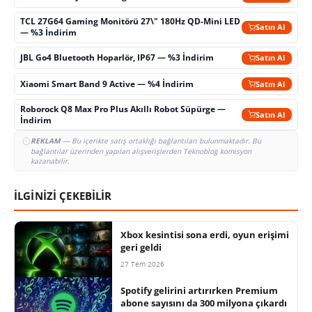
TCL 27G64 Gaming Monitörü 27\" 180Hz QD-Mini LED
Satın Al
— %3 İndirim
JBL Go4 Bluetooth Hoparlör, IP67 — %3 İndirim
Satın Al
Xiaomi Smart Band 9 Active — %4 İndirim
Satın Al
Roborock Q8 Max Pro Plus Akıllı Robot Süpürge —
Satın Al
İndirim
REKLAM
— Bu içerikte satış ortaklığı bağlantıları bulunmaktadır. Bu
bağlantılar üzerinden yapılan alışverişlerden Teknoblog komisyon
kazanabilir.
İLGİNİZİ ÇEKEBİLİR
Xbox kesintisi sona erdi, oyun erişimi
geri geldi
27 Tem 2026
Spotify gelirini artırırken Premium
abone sayısını da 300 milyona çıkardı