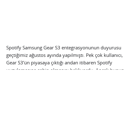
Spotify Samsung Gear S3 entegrasyonunun duyurusu
geçtiğimiz ağustos ayında yapılmıştı. Pek çok kullanıcı,
Gear S3’ün piyasaya çıktığı andan itibaren Spotify
uygulamasına sahip olmasını bekliyordu. Ancak bunun
gerçekleşmemesi, akıllı saati ses oynatma yetenekleri
nedeniyle tercih edenleri üzmüştü. Sonrasında
uygulamanın aralık ayında yayınlanacağının sözünü veren
Samsung, bu sözünü yerine getirmiş oldu.
Spotify Samsung Gear S3
uygulaması bu hafta itibarıyla