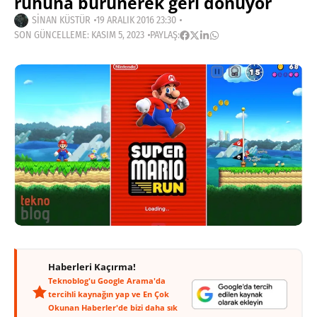
ruhuna bürünerek geri dönüyor
SINAN KÜSTÜR
19 ARALIK 2016 23:30
SON GÜNCELLEME: KASIM 5, 2023
PAYLAŞ:
Haberleri Kaçırma!
Teknoblog'u Google Arama'da
tercihli kaynağın yap ve En Çok
Okunan Haberler'de bizi daha sık