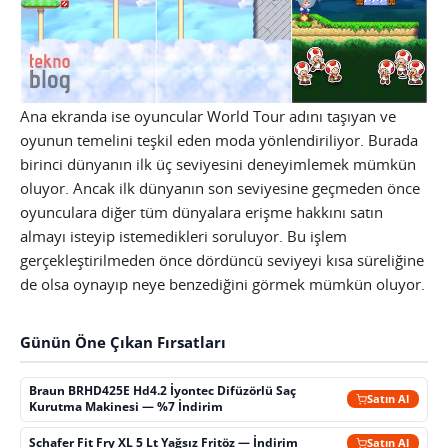
Ana ekranda ise oyuncular World Tour adını taşıyan ve
oyunun temelini teşkil eden moda yönlendiriliyor. Burada
birinci dünyanın ilk üç seviyesini deneyimlemek mümkün
oluyor. Ancak ilk dünyanın son seviyesine geçmeden önce
oyunculara diğer tüm dünyalara erişme hakkını satın
almayı isteyip istemedikleri soruluyor. Bu işlem
gerçekleştirilmeden önce dördüncü seviyeyi kısa süreliğine
de olsa oynayıp neye benzediğini görmek mümkün oluyor.
Günün Öne Çıkan Fırsatları
Braun BRHD425E Hd4.2 İyontec Difüzörlü Saç
Satın Al
Kurutma Makinesi — %7 İndirim
Schafer Fit Fry XL 5 Lt Yağsız Fritöz — İndirim
Satın Al