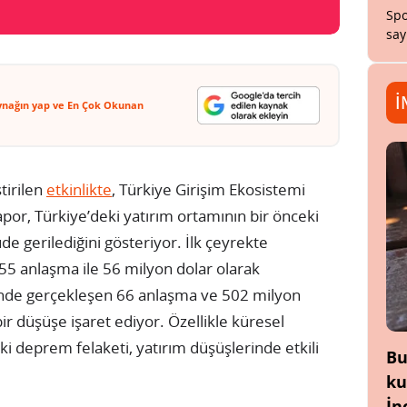
Spo
say
İ
ynağın yap ve En Çok Okunan
tirilen
etkinlikte
, Türkiye Girişim Ekosistemi
por, Türkiye’deki yatırım ortamının bir önceki
e gerilediğini gösteriyor. İlk çeyrekte
 55 anlaşma ile 56 milyon dolar olarak
ğinde gerçekleşen 66 anlaşma ve 502 milyon
ir düşüşe işaret ediyor. Özellikle küresel
 deprem felaketi, yatırım düşüşlerinde etkili
Bu
ku
İn