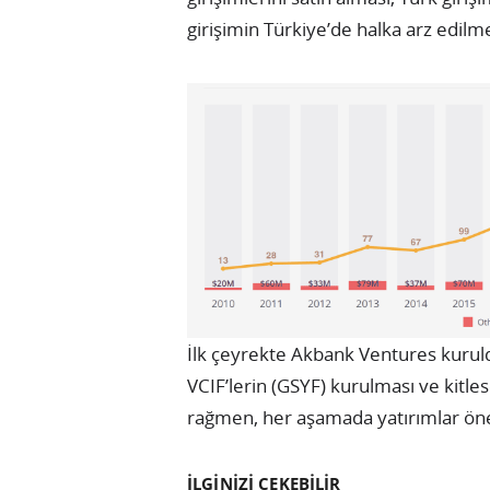
girişimin Türkiye’de halka arz edilme
İlk çeyrekte Akbank Ventures kuruldu
VCIF’lerin (GSYF) kurulması ve kitle
rağmen, her aşamada yatırımlar ön
İLGİNİZİ ÇEKEBİLİR