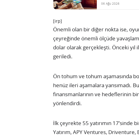
06 Ağu 2026
[irp]
Önemli olan bir diğer nokta ise, oy
çeyreğinde önemli ölçüde yavaşlama
dolar olarak gerçekleşti. Önceki yıl i
geriledi.
Ön tohum ve tohum aşamasında bol
henüz ileri aşamalara yansımadı. Bu
finansmanlarının ve hedeflerinin bi
yönlendirdi.
İlk çeyrekte 55 yatırımın 17’sinde bi
Yatırım, APY Ventures, Driventure, 