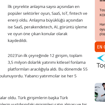
İlk çeyrekte anlaşma sayısı açısından en
Tos
popüler sektörler oyun, SaaS, IoT, fintech ve
KO
enerji oldu. Anlaşma büyüklüğü açısından
Har
ise SaaS, perakendetech, AI, görüntü işleme
oyu
ve oyun öne çıkan konular olarak
(FX
kaydedildi.
EN 
2023’ün ilk çeyreğinde 12 girişim, toplam
3,5 milyon dolarlık yatırımı kitlesel fonlama
platformları aracılığıyla aldı. Bu dönemde 55
bulunuyordu. Yabancı yatırımcılar ise her 5
ar oldu. Türk girişimlerin başka Türk
imlerin yurtdışındaki girişimleri satın alması ve bir