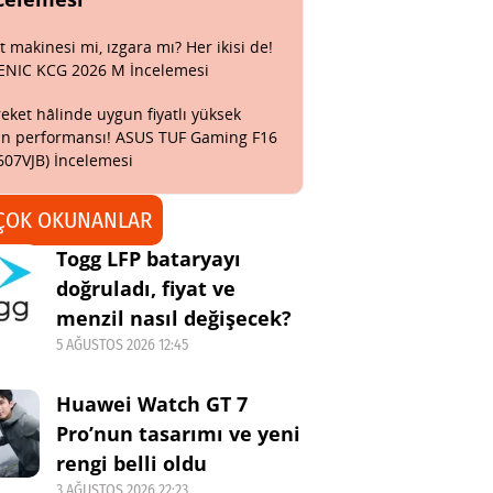
t makinesi mi, ızgara mı? Her ikisi de!
ENIC KCG 2026 M İncelemesi
eket hâlinde uygun fiyatlı yüksek
n performansı! ASUS TUF Gaming F16
607VJB) İncelemesi
ÇOK OKUNANLAR
Togg LFP bataryayı
doğruladı, fiyat ve
menzil nasıl değişecek?
5 AĞUSTOS 2026 12:45
Huawei Watch GT 7
Pro’nun tasarımı ve yeni
rengi belli oldu
3 AĞUSTOS 2026 22:23