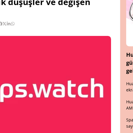
k düşüşler ve değişen
Hu
gü
ge
Hua
ekr
Hua
AM
Spa
say