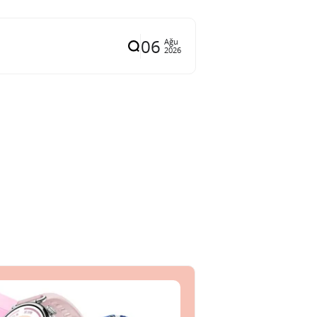
06
Ağu
2026