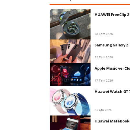
HUAWEI FreeClip 2 
28 Tem 2026
Samsung Galaxy Z Fol
22 Tem 2026
Apple Music ve iCl
17 Tem 2026
Huawei Watch GT 7 s
06 Ağu 2026
Huawei MateBook Fo