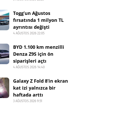
Togg’un Ağustos
fırsatında 1 milyon TL
ayrıntısı değişti
4 AĞUSTOS 2026 22:05
BYD 1.100 km menzilli
Denza Z9S için ön
siparişleri açtı
4 AĞUSTOS 2026 14:40
Galaxy Z Fold 8’in ekran
kat izi yalnızca bir
haftada arttı
3 AĞUSTOS 2026 9:51