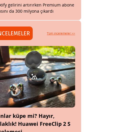
tify gelirini artırırken Premium abone
ısını da 300 milyona çıkardı
NCELEMELER
Tüm incelemeler >>
nlar küpe mi? Hayır,
laklık! Huawei FreeClip 2 S
celemesi