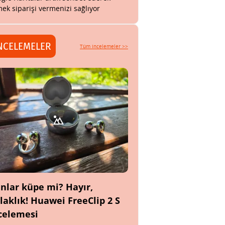
ek siparişi vermenizi sağlıyor
NCELEMELER
Tüm incelemeler >>
nlar küpe mi? Hayır,
laklık! Huawei FreeClip 2 S
celemesi