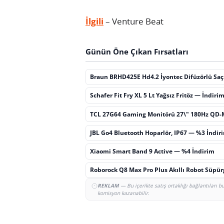
İlgili
– Venture Beat
Günün Öne Çıkan Fırsatları
Braun BRHD425E Hd4.2 İyontec Difüzörlü Sa
Schafer Fit Fry XL 5 Lt Yağsız Fritöz — İndiri
TCL 27G64 Gaming Monitörü 27\" 180Hz QD-
JBL Go4 Bluetooth Hoparlör, IP67 — %3 İndir
Xiaomi Smart Band 9 Active — %4 İndirim
Roborock Q8 Max Pro Plus Akıllı Robot Süpü
REKLAM
— Bu içerikte satış ortaklığı bağlantıları 
komisyon kazanabilir.