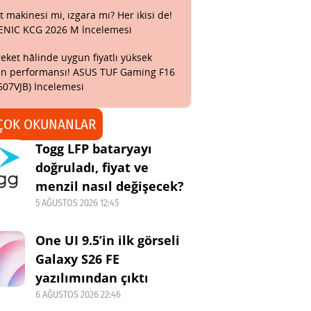
t makinesi mi, ızgara mı? Her ikisi de!
ENIC KCG 2026 M İncelemesi
eket hâlinde uygun fiyatlı yüksek
n performansı! ASUS TUF Gaming F16
607VJB) İncelemesi
ÇOK OKUNANLAR
Togg LFP bataryayı
doğruladı, fiyat ve
menzil nasıl değişecek?
5 AĞUSTOS 2026 12:45
One UI 9.5’in ilk görseli
Galaxy S26 FE
yazılımından çıktı
6 AĞUSTOS 2026 22:46