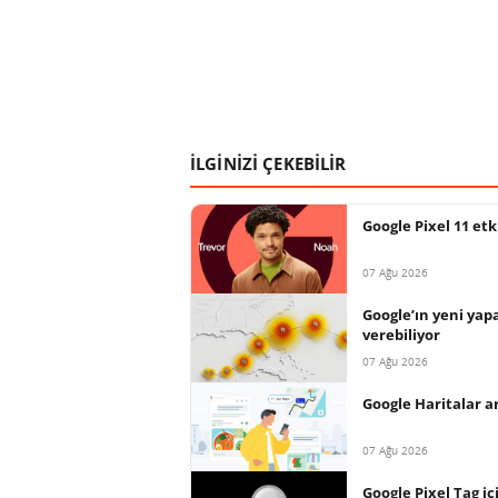
İLGİNİZİ ÇEKEBİLİR
Google Pixel 11 et
07 Ağu 2026
Google’ın yeni yap
verebiliyor
07 Ağu 2026
Google Haritalar a
07 Ağu 2026
Google Pixel Tag içi