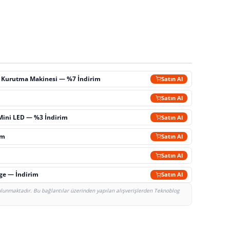
ç Kurutma Makinesi — %7 İndirim
Satın Al
m
Satın Al
Mini LED — %3 İndirim
Satın Al
im
Satın Al
Satın Al
rge — İndirim
Satın Al
bulunmaktadır. Bu bağlantılar üzerinden yapılan alışverişlerden Teknoblog