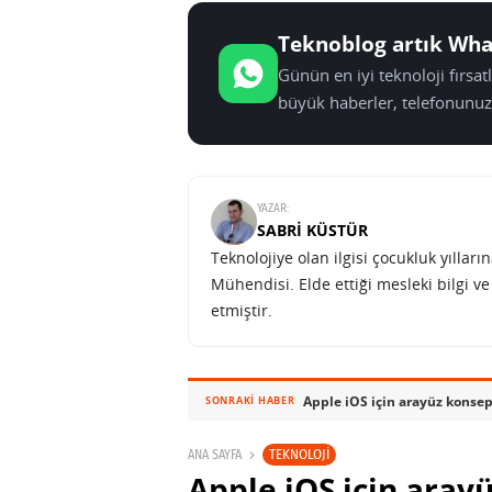
Teknoblog artık Wha
Günün en iyi teknoloji fırsa
büyük haberler, telefonunuz
YAZAR:
SABRI KÜSTÜR
Teknolojiye olan ilgisi çocukluk yılla
Mühendisi. Elde ettiği mesleki bilgi v
etmiştir.
Apple iOS için arayüz konsept
SONRAKI HABER
TEKNOLOJI
ANA SAYFA
Apple iOS için arayü