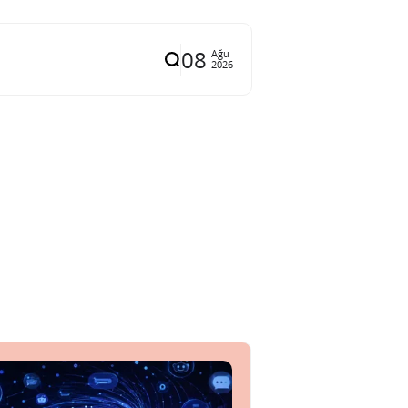
08
Ağu
2026