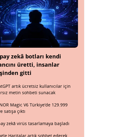
pay zekâ botları kendi
ancını üretti, insanlar
şinden gitti
tGPT artık ücretsiz kullanıcılar için
ırsız metin sohbeti sunacak
OR Magic V6 Türkiye’de 129.999
ye satışa çıktı
ay zekâ virüs tasarlamaya başladı
gle Haritalar artık sohbet ederek