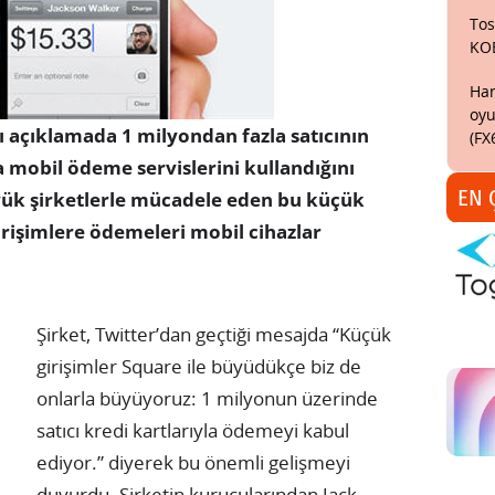
Tos
KO
Har
oyu
ı açıklamada 1 milyondan fazla satıcının
(FX
a mobil ödeme servislerini kullandığını
EN 
yük şirketlerle mücadele eden bu küçük
irişimlere ödemeleri mobil cihazlar
Şirket, Twitter’dan geçtiği mesajda “Küçük
girişimler Square ile büyüdükçe biz de
onlarla büyüyoruz: 1 milyonun üzerinde
satıcı kredi kartlarıyla ödemeyi kabul
ediyor.” diyerek bu önemli gelişmeyi
duyurdu. Şirketin kurucularından Jack