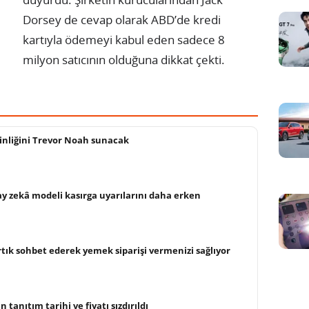
Dorsey de cevap olarak ABD’de kredi
kartıyla ödemeyi kabul eden sadece 8
milyon satıcının olduğuna dikkat çekti.
kinliğini Trevor Noah sunacak
ay zekâ modeli kasırga uyarılarını daha erken
rtık sohbet ederek yemek siparişi vermenizi sağlıyor
n tanıtım tarihi ve fiyatı sızdırıldı