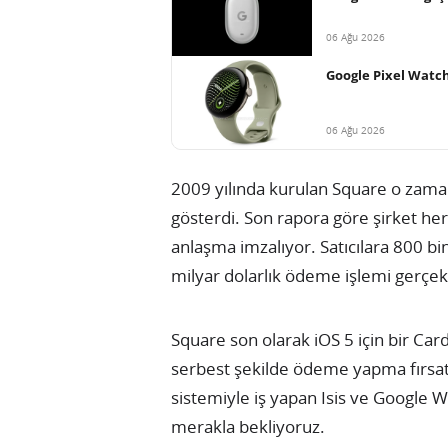
06 Ağu 2026
Google Pixel Watch 
06 Ağu 2026
2009 yılında kurulan Square o zam
gösterdi. Son rapora göre şirket her 
anlaşma imzalıyor. Satıcılara 800 b
milyar dolarlık ödeme işlemi gerçekl
Square son olarak iOS 5 için bir Ca
serbest şekilde ödeme yapma fırsat
sistemiyle iş yapan Isis ve Google Wa
merakla bekliyoruz.