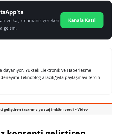
tsApp'ta
Kanala Katıl
tları ve kaçırmamanız gereken
a gelsin.
rına dayanıyor. Yüksek Elektronik ve Haberleşme
e deneyimi Teknoblog aracılığıyla paylaşmayı tercih
i geliştiren tasarımcıya staj imkânı verdi – Video
z konsepti geliştiren