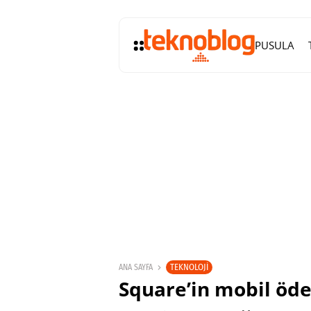
PUSULA
TEKNOLOJI
ANA SAYFA
Square’in mobil öd