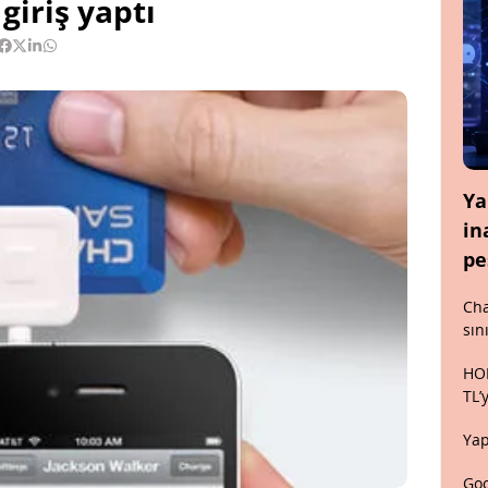
iriş yaptı
Ya
in
pe
Cha
sın
HON
TL’
Yap
Goo