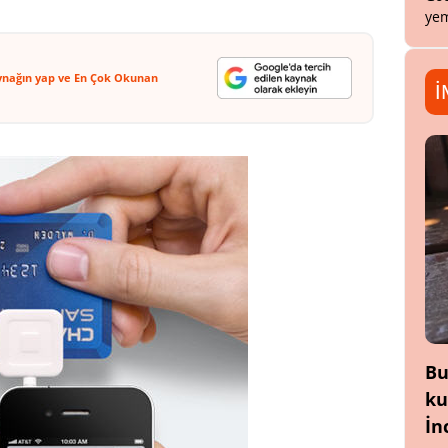
yem
ynağın yap ve En Çok Okunan
İ
Bu
ku
İn