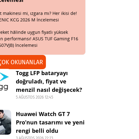
t makinesi mi, ızgara mı? Her ikisi de!
ENIC KCG 2026 M İncelemesi
eket hâlinde uygun fiyatlı yüksek
n performansı! ASUS TUF Gaming F16
607VJB) İncelemesi
ÇOK OKUNANLAR
Togg LFP bataryayı
doğruladı, fiyat ve
menzil nasıl değişecek?
5 AĞUSTOS 2026 12:45
Huawei Watch GT 7
Pro’nun tasarımı ve yeni
rengi belli oldu
3 AĞUSTOS 2026 22:23