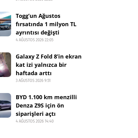
Togg’un Ağustos
fırsatında 1 milyon TL
ayrıntısı değişti
4 AĞUSTOS 2026 22:05
Galaxy Z Fold 8’in ekran
kat izi yalnızca bir
haftada arttı
3 AĞUSTOS 2026 9:51
BYD 1.100 km menzilli
Denza Z9S için ön
siparişleri açtı
4 AĞUSTOS 2026 14:40