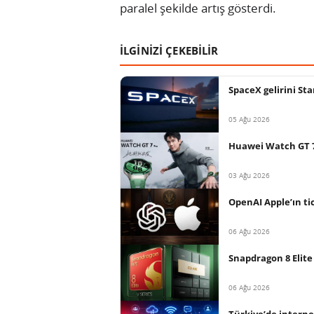
paralel şekilde artış gösterdi.
İLGİNİZİ ÇEKEBİLİR
SpaceX gelirini Sta
05 Ağu 2026
Huawei Watch GT 7 
03 Ağu 2026
OpenAI Apple’ın tica
06 Ağu 2026
Snapdragon 8 Elite 
06 Ağu 2026
Türkiye’de interne