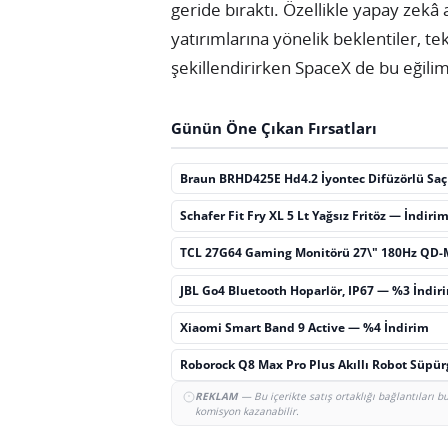
geride bıraktı. Özellikle yapay zek
yatırımlarına yönelik beklentiler, te
şekillendirirken SpaceX de bu eğilim
Günün Öne Çıkan Fırsatları
Braun BRHD425E Hd4.2 İyontec Difüzörlü Sa
Schafer Fit Fry XL 5 Lt Yağsız Fritöz — İndiri
TCL 27G64 Gaming Monitörü 27\" 180Hz QD-
JBL Go4 Bluetooth Hoparlör, IP67 — %3 İndir
Xiaomi Smart Band 9 Active — %4 İndirim
Roborock Q8 Max Pro Plus Akıllı Robot Süpü
REKLAM
— Bu içerikte satış ortaklığı bağlantıları 
komisyon kazanabilir.