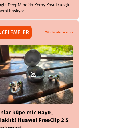
gle DeepMind’da Koray Kavukçuoğlu
emi başlıyor
NCELEMELER
Tüm incelemeler >>
nlar küpe mi? Hayır,
laklık! Huawei FreeClip 2 S
celemesi