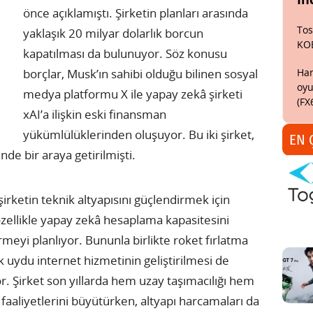
önce açıklamıştı. Şirketin planları arasında
Tos
yaklaşık 20 milyar dolarlık borcun
KO
kapatılması da bulunuyor. Söz konusu
Har
borçlar, Musk’ın sahibi olduğu bilinen sosyal
oyu
medya platformu X ile yapay zekâ şirketi
(FX
xAI’a ilişkin eski finansman
yükümlülüklerinden oluşuyor. Bu iki şirket,
EN 
de bir araya getirilmişti.
irketin teknik altyapısını güçlendirmek için
özellikle yapay zekâ hesaplama kapasitesini
rmeyi planlıyor. Bununla birlikte roket fırlatma
nk uydu internet hizmetinin geliştirilmesi de
or. Şirket son yıllarda hem uzay taşımacılığı hem
 faaliyetlerini büyütürken, altyapı harcamaları da