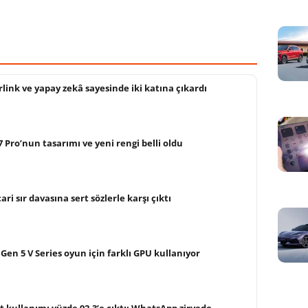
rlink ve yapay zekâ sayesinde iki katına çıkardı
Pro’nun tasarımı ve yeni rengi belli oldu
ri sır davasına sert sözlerle karşı çıktı
Gen 5 V Series oyun için farklı GPU kullanıyor
t kullanımı yüzde 92,3’e çıktı: WhatsApp zirvede