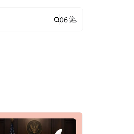
06
Ağu
2026