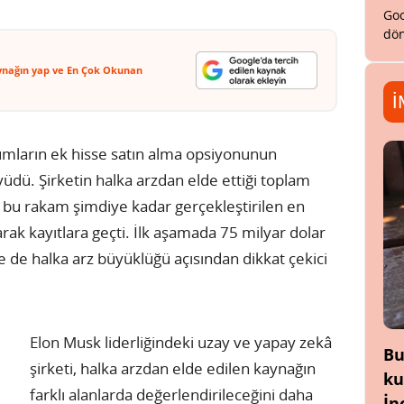
Goo
dön
ynağın yap ve En Çok Okunan
İ
urumların ek hisse satın alma opsiyonunun
dü. Şirketin halka arzdan elde ettiği toplam
, bu rakam şimdiye kadar gerçekleştirilen en
arak kayıtlara geçti. İlk aşamada 75 milyar dolar
de halka arz büyüklüğü açısından dikkat çekici
Elon Musk liderliğindeki uzay ve yapay zekâ
Bu
şirketi, halka arzdan elde edilen kaynağın
ku
farklı alanlarda değerlendirileceğini daha
İn