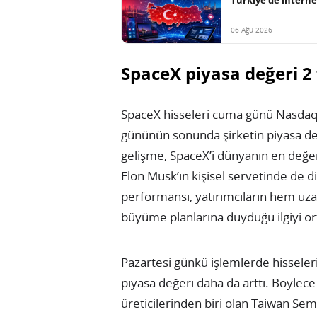
06 Ağu 2026
SpaceX piyasa değeri 2 
SpaceX hisseleri cuma günü Nasdaq 
gününün sonunda şirketin piyasa değ
gelişme, SpaceX’i dünyanın en değerli
Elon Musk’ın kişisel servetinde de dik
performansı, yatırımcıların hem uza
büyüme planlarına duyduğu ilgiyi o
Pazartesi günkü işlemlerde hisseleri
piyasa değeri daha da arttı. Böylece
üreticilerinden biri olan Taiwan S