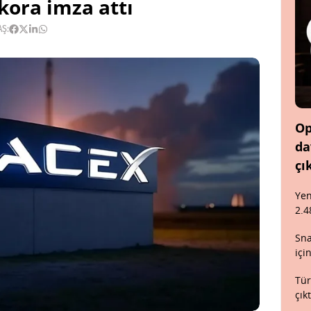
kora imza attı
AŞ:
Op
da
çı
Yen
2.4
Sna
içi
Tür
çık