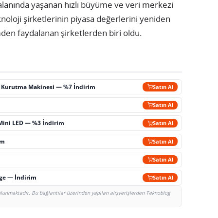
â alanında yaşanan hızlı büyüme ve veri merkezi
knoloji şirketlerinin piyasa değerlerini yeniden
den faydalanan şirketlerden biri oldu.
ç Kurutma Makinesi — %7 İndirim
Satın Al
m
Satın Al
Mini LED — %3 İndirim
Satın Al
im
Satın Al
Satın Al
rge — İndirim
Satın Al
bulunmaktadır. Bu bağlantılar üzerinden yapılan alışverişlerden Teknoblog