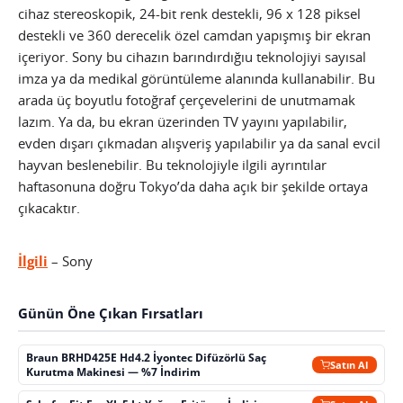
cihaz stereoskopik, 24-bit renk destekli, 96 x 128 piksel
destekli ve 360 derecelik özel camdan yapışmış bir ekran
içeriyor. Sony bu cihazın barındırdığıu teknolojiyi sayısal
imza ya da medikal görüntüleme alanında kullanabilir. Bu
arada üç boyutlu fotoğraf çerçevelerini de unutmamak
lazım. Ya da, bu ekran üzerinden TV yayını yapılabilir,
evden dışarı çıkmadan alışveriş yapılabilir ya da sanal evcil
hayvan beslenebilir. Bu teknolojiyle ilgili ayrıntılar
haftasonuna doğru Tokyo’da daha açık bir şekilde ortaya
çıkacaktır.
İlgili
– Sony
Günün Öne Çıkan Fırsatları
Braun BRHD425E Hd4.2 İyontec Difüzörlü Saç
Satın Al
Kurutma Makinesi — %7 İndirim