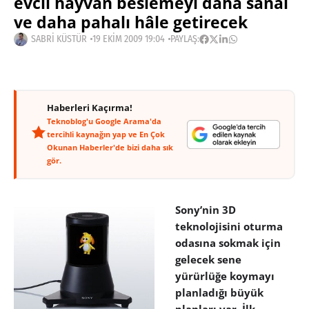
evcil hayvan beslemeyi daha sanal
ve daha pahalı hâle getirecek
SABRI KÜSTÜR
19 EKIM 2009 19:04
PAYLAŞ:
Haberleri Kaçırma!
Teknoblog'u Google Arama'da
tercihli kaynağın yap ve En Çok
Okunan Haberler'de bizi daha sık
gör.
Sony’nin 3D
teknolojisini oturma
odasına sokmak için
gelecek sene
yürürlüğe koymayı
planladığı büyük