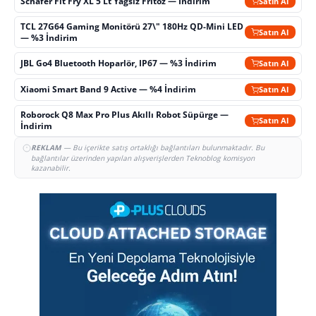
Schafer Fit Fry XL 5 Lt Yağsız Fritöz — İndirim
Satın Al
TCL 27G64 Gaming Monitörü 27\" 180Hz QD-Mini LED
Satın Al
— %3 İndirim
JBL Go4 Bluetooth Hoparlör, IP67 — %3 İndirim
Satın Al
Xiaomi Smart Band 9 Active — %4 İndirim
Satın Al
Roborock Q8 Max Pro Plus Akıllı Robot Süpürge —
Satın Al
İndirim
REKLAM
— Bu içerikte satış ortaklığı bağlantıları bulunmaktadır. Bu
bağlantılar üzerinden yapılan alışverişlerden Teknoblog komisyon
kazanabilir.