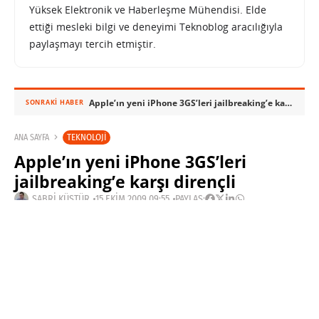
Yüksek Elektronik ve Haberleşme Mühendisi. Elde
ettiği mesleki bilgi ve deneyimi Teknoblog aracılığıyla
paylaşmayı tercih etmiştir.
Apple’ın yeni iPhone 3GS’leri jailbreaking’e karşı dirençli
SONRAKI HABER
TEKNOLOJI
ANA SAYFA
Apple’ın yeni iPhone 3GS’leri
jailbreaking’e karşı dirençli
SABRI KÜSTÜR
15 EKIM 2009 09:55
PAYLAŞ:
Haberleri Kaçırma!
Teknoblog'u Google Arama'da
tercihli kaynağın yap ve En Çok
Okunan Haberler'de bizi daha sık
gör.