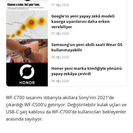
07 Ağu 2026
Google’ın yeni yapay zekâ modeli
kasırga uyarılarını daha erken
verebiliyor
07 Ağu 2026
Samsung’un yeni akıllı saati Wear OS
kullanmayabilir
06 Ağu 2026
Honor yeni marka kimliğiyle yönünü
yapay zekâya çevirdi
06 Ağu 2026
WF-C700 tasarımı itibarıyla akıllara Sony’nin 2021’de
çıkardığı WF-C500’ü getiriyor. Değiştirilebilir kulak uçları ve
USB-C şarj kablosu da WF-C700’de kullanıcıları bekleyenler
arasında sayılıyor.