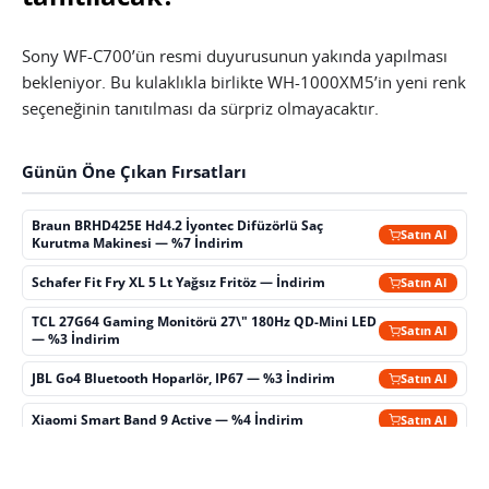
Sony WF-C700’ün resmi duyurusunun yakında yapılması
bekleniyor. Bu kulaklıkla birlikte WH-1000XM5’in yeni renk
seçeneğinin tanıtılması da sürpriz olmayacaktır.
Günün Öne Çıkan Fırsatları
Braun BRHD425E Hd4.2 İyontec Difüzörlü Saç
Satın Al
Kurutma Makinesi — %7 İndirim
Schafer Fit Fry XL 5 Lt Yağsız Fritöz — İndirim
Satın Al
TCL 27G64 Gaming Monitörü 27\" 180Hz QD-Mini LED
Satın Al
— %3 İndirim
JBL Go4 Bluetooth Hoparlör, IP67 — %3 İndirim
Satın Al
Xiaomi Smart Band 9 Active — %4 İndirim
Satın Al
Roborock Q8 Max Pro Plus Akıllı Robot Süpürge —
Satın Al
İndirim