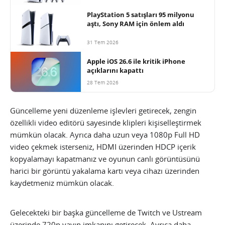
PlayStation 5 satışları 95 milyonu
aştı, Sony RAM için önlem aldı
31 Tem 2026
Apple iOS 26.6 ile kritik iPhone
açıklarını kapattı
28 Tem 2026
Güncelleme yeni düzenleme işlevleri getirecek, zengin
özellikli video editörü sayesinde klipleri kişiselleştirmek
mümkün olacak. Ayrıca daha uzun veya 1080p Full HD
video çekmek isterseniz, HDMI üzerinden HDCP içerik
kopyalamayı kapatmanız ve oyunun canlı görüntüsünü
harici bir görüntü yakalama kartı veya cihazı üzerinden
kaydetmeniz mümkün olacak.
Gelecekteki bir başka güncelleme de Twitch ve Ustream
üzerinde 720p yayın imkanını getirecek. Ayrıca daha