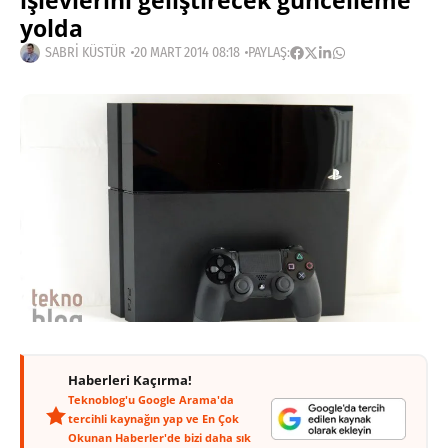
işlevlerini geliştirecek güncelleme
yolda
SABRI KÜSTÜR
20 MART 2014 08:18
PAYLAŞ:
Haberleri Kaçırma!
Teknoblog'u Google Arama'da
tercihli kaynağın yap ve En Çok
Okunan Haberler'de bizi daha sık