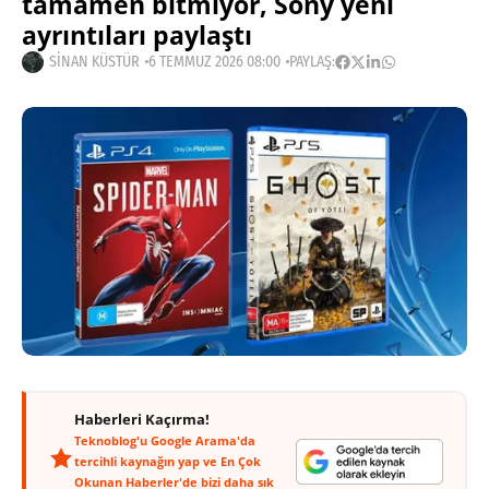
tamamen bitmiyor, Sony yeni
ayrıntıları paylaştı
SINAN KÜSTÜR
6 TEMMUZ 2026 08:00
PAYLAŞ:
Haberleri Kaçırma!
Teknoblog'u Google Arama'da
tercihli kaynağın yap ve En Çok
Okunan Haberler'de bizi daha sık