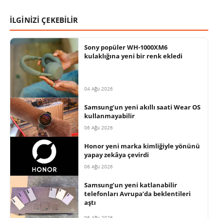
İLGİNİZİ ÇEKEBİLİR
Sony popüler WH-1000XM6
kulaklığına yeni bir renk ekledi
04 Ağu 2026
Samsung’un yeni akıllı saati Wear OS
kullanmayabilir
06 Ağu 2026
Honor yeni marka kimliğiyle yönünü
yapay zekâya çevirdi
06 Ağu 2026
Samsung’un yeni katlanabilir
telefonları Avrupa’da beklentileri
aştı
06 Ağu 2026