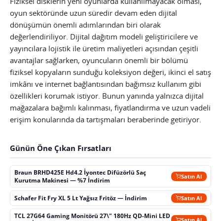
Fiziksel disklerin yeni oyunlarda kullanılmayacak olması,
oyun sektöründe uzun süredir devam eden dijital
dönüşümün önemli adımlarından biri olarak
değerlendiriliyor. Dijital dağıtım modeli geliştiricilere ve
yayıncılara lojistik ile üretim maliyetleri açısından çeşitli
avantajlar sağlarken, oyuncuların önemli bir bölümü
fiziksel kopyaların sunduğu koleksiyon değeri, ikinci el satış
imkânı ve internet bağlantısından bağımsız kullanım gibi
özellikleri korumak istiyor. Bunun yanında yalnızca dijital
mağazalara bağımlı kalınması, fiyatlandırma ve uzun vadeli
erişim konularında da tartışmaları beraberinde getiriyor.
Günün Öne Çıkan Fırsatları
Braun BRHD425E Hd4.2 İyontec Difüzörlü Saç
Satın Al
Kurutma Makinesi — %7 İndirim
Schafer Fit Fry XL 5 Lt Yağsız Fritöz — İndirim
Satın Al
TCL 27G64 Gaming Monitörü 27\" 180Hz QD-Mini LED
Satın Al