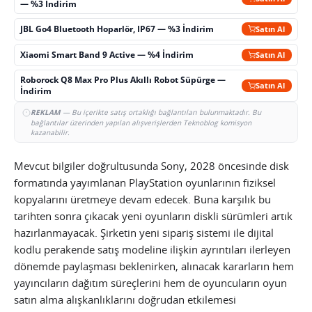
— %3 İndirim
JBL Go4 Bluetooth Hoparlör, IP67 — %3 İndirim
Satın Al
Xiaomi Smart Band 9 Active — %4 İndirim
Satın Al
Roborock Q8 Max Pro Plus Akıllı Robot Süpürge —
Satın Al
İndirim
REKLAM
— Bu içerikte satış ortaklığı bağlantıları bulunmaktadır. Bu
bağlantılar üzerinden yapılan alışverişlerden Teknoblog komisyon
kazanabilir.
Mevcut bilgiler doğrultusunda Sony, 2028 öncesinde disk
formatında yayımlanan PlayStation oyunlarının fiziksel
kopyalarını üretmeye devam edecek. Buna karşılık bu
tarihten sonra çıkacak yeni oyunların diskli sürümleri artık
hazırlanmayacak. Şirketin yeni sipariş sistemi ile dijital
kodlu perakende satış modeline ilişkin ayrıntıları ilerleyen
dönemde paylaşması beklenirken, alınacak kararların hem
yayıncıların dağıtım süreçlerini hem de oyuncuların oyun
satın alma alışkanlıklarını doğrudan etkilemesi