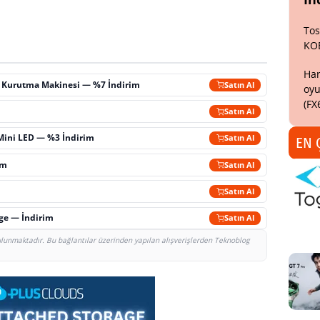
Tos
KO
Har
ç Kurutma Makinesi — %7 İndirim
Satın Al
oyu
(FX
m
Satın Al
Mini LED — %3 İndirim
Satın Al
EN 
im
Satın Al
Satın Al
rge — İndirim
Satın Al
bulunmaktadır. Bu bağlantılar üzerinden yapılan alışverişlerden Teknoblog