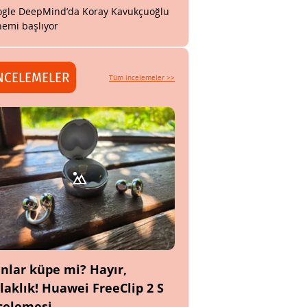
gle DeepMind’da Koray Kavukçuoğlu
emi başlıyor
NCELEMELER
Tüm incelemeler >>
nlar küpe mi? Hayır,
laklık! Huawei FreeClip 2 S
celemesi