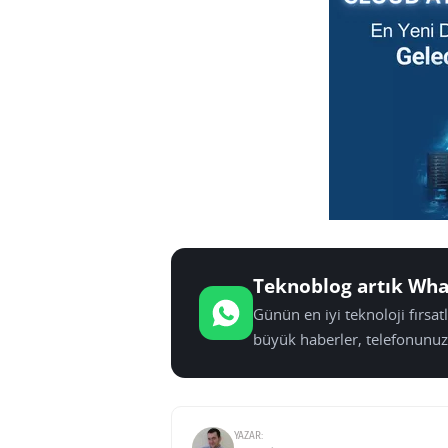
Teknoblog artık Wha
Günün en iyi teknoloji fırsa
büyük haberler, telefonunuz
YAZAR: