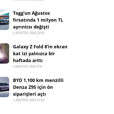
Togg’un Ağustos
fırsatında 1 milyon TL
ayrıntısı değişti
4 AĞUSTOS 2026 22:05
Galaxy Z Fold 8’in ekran
kat izi yalnızca bir
haftada arttı
3 AĞUSTOS 2026 9:51
BYD 1.100 km menzilli
Denza Z9S için ön
siparişleri açtı
4 AĞUSTOS 2026 14:40