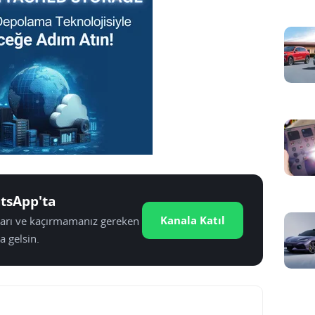
tsApp'ta
Kanala Katıl
tları ve kaçırmamanız gereken
a gelsin.