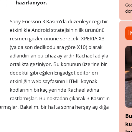
hazırlanıyor.
Goo
dön
Sony Ericsson 3 Kasım’da düzenleyeceği bir
etkinlikle Android stratejisinin ilk ürününü
İ
resmen gözler önüne serecek. XPERIA X3
(ya da son dedikodulara göre X10) olarak
adlandırılan bu cihaz aylardır Rachael adıyla
ortalıkta geziniyor. Bu konunun üzerine bir
dedektif gibi eğilen Engadget editörleri
etkinliğin web sayfasının HTML kaynak
kodlarının birkaç yerinde Rachael adına
rastlamışlar. Bu noktadan çıkarak 3 Kasım’ın
varmışlar. Bakalım, bir hafta sonra herşey açıklığa
Bu
ku
İn