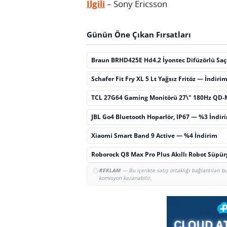
İlgili
– Sony Ericsson
Günün Öne Çıkan Fırsatları
Braun BRHD425E Hd4.2 İyontec Difüzörlü Sa
Schafer Fit Fry XL 5 Lt Yağsız Fritöz — İndiri
TCL 27G64 Gaming Monitörü 27\" 180Hz QD-
JBL Go4 Bluetooth Hoparlör, IP67 — %3 İndir
Xiaomi Smart Band 9 Active — %4 İndirim
Roborock Q8 Max Pro Plus Akıllı Robot Süpü
REKLAM
— Bu içerikte satış ortaklığı bağlantıları 
komisyon kazanabilir.