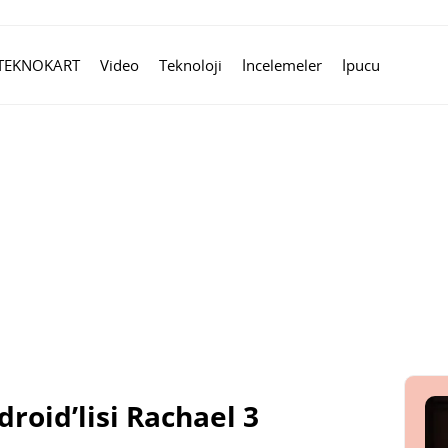
TEKNOKART
Video
Teknoloji
İncelemeler
İpucu
roid’lisi Rachael 3