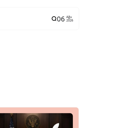
06
Ağu
2026