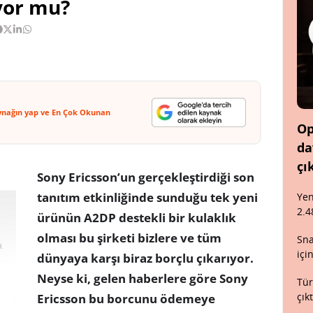
yor mu?
ynağın yap ve En Çok Okunan
Op
da
çı
Sony Ericsson’un gerçekleştirdiği son
tanıtım etkinliğinde sunduğu tek yeni
Yen
2.4
ürünün A2DP destekli bir kulaklık
olması bu şirketi bizlere ve tüm
Sna
içi
dünyaya karşı biraz borçlu çıkarıyor.
Neyse ki, gelen haberlere göre Sony
Tür
çık
Ericsson bu borcunu ödemeye