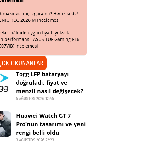
t makinesi mi, ızgara mı? Her ikisi de!
ENIC KCG 2026 M İncelemesi
eket hâlinde uygun fiyatlı yüksek
n performansı! ASUS TUF Gaming F16
607VJB) İncelemesi
ÇOK OKUNANLAR
Togg LFP bataryayı
doğruladı, fiyat ve
menzil nasıl değişecek?
5 AĞUSTOS 2026 12:45
Huawei Watch GT 7
Pro’nun tasarımı ve yeni
rengi belli oldu
3 AĞUSTOS 2026 22:23