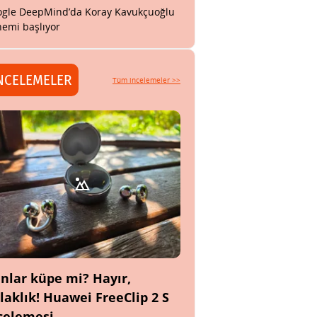
gle DeepMind’da Koray Kavukçuoğlu
emi başlıyor
NCELEMELER
Tüm incelemeler >>
nlar küpe mi? Hayır,
laklık! Huawei FreeClip 2 S
celemesi