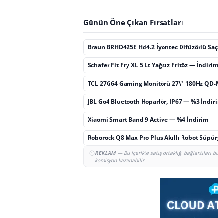
Günün Öne Çıkan Fırsatları
Braun BRHD425E Hd4.2 İyontec Difüzörlü Sa
Schafer Fit Fry XL 5 Lt Yağsız Fritöz — İndiri
TCL 27G64 Gaming Monitörü 27\" 180Hz QD-
JBL Go4 Bluetooth Hoparlör, IP67 — %3 İndir
Xiaomi Smart Band 9 Active — %4 İndirim
Roborock Q8 Max Pro Plus Akıllı Robot Süpü
REKLAM
— Bu içerikte satış ortaklığı bağlantıları 
komisyon kazanabilir.