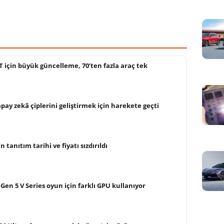
için büyük güncelleme, 70’ten fazla araç tek
pay zekâ çiplerini geliştirmek için harekete geçti
n tanıtım tarihi ve fiyatı sızdırıldı
Gen 5 V Series oyun için farklı GPU kullanıyor