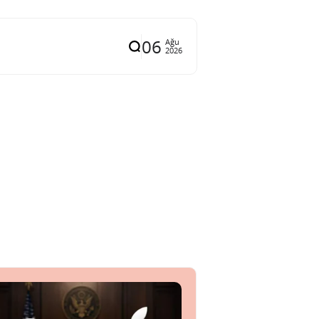
06
Ağu
2026