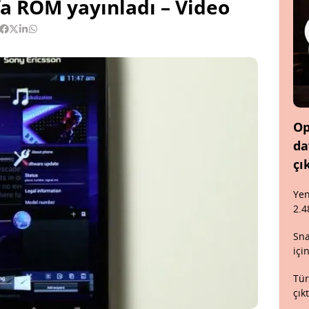
a ROM yayınladı – Video
Op
da
çı
Yen
2.4
Sna
içi
Tür
çık