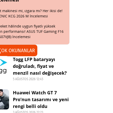
t makinesi mi, ızgara mı? Her ikisi de!
ENIC KCG 2026 M İncelemesi
eket hâlinde uygun fiyatlı yüksek
n performansı! ASUS TUF Gaming F16
607VJB) İncelemesi
ÇOK OKUNANLAR
Togg LFP bataryayı
doğruladı, fiyat ve
menzil nasıl değişecek?
5 AĞUSTOS 2026 12:45
Huawei Watch GT 7
Pro’nun tasarımı ve yeni
rengi belli oldu
3 AĞUSTOS 2026 22:23