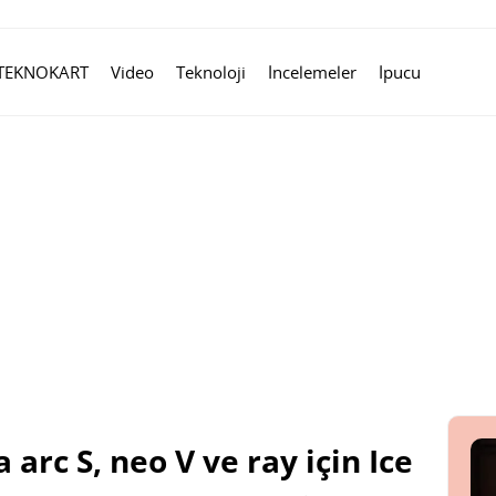
TEKNOKART
Video
Teknoloji
İncelemeler
İpucu
 arc S, neo V ve ray için Ice