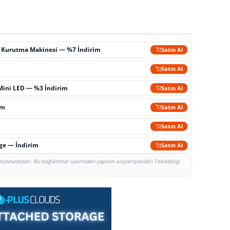
ç Kurutma Makinesi — %7 İndirim
Satın Al
m
Satın Al
Mini LED — %3 İndirim
Satın Al
im
Satın Al
Satın Al
rge — İndirim
Satın Al
bulunmaktadır. Bu bağlantılar üzerinden yapılan alışverişlerden Teknoblog