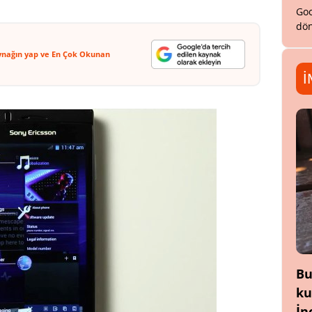
Goo
dön
ynağın yap ve En Çok Okunan
İ
Bu
ku
İn