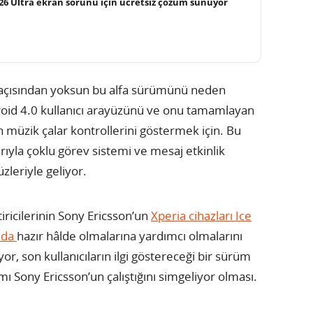
26 Ultra ekran sorunu için ücretsiz çözüm sunuyor
v açısından yoksun bu alfa sürümünü neden
roid 4.0 kullanıcı arayüzünü ve onu tamamlayan
n müzik çalar kontrollerini göstermek için. Bu
rıyla çoklu görev sistemi ve mesaj etkinlik
zleriyle geliyor.
iricilerinin Sony Ericsson’un
Xperia cihazları Ice
nda
hazır hâlde olmalarına yardımcı olmalarını
yor, son kullanıcıların ilgi göstereceği bir sürüm
amı Sony Ericsson’un çalıştığını simgeliyor olması.