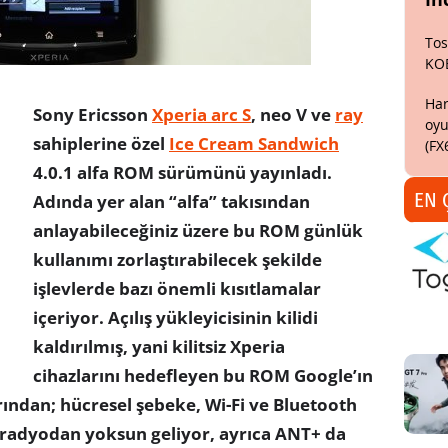
Tos
KO
Har
Sony Ericsson
Xperia arc S
, neo V ve
ray
oyu
sahiplerine özel
Ice Cream Sandwich
(FX
4.0.1 alfa ROM sürümünü yayınladı.
EN 
Adında yer alan “alfa” takısından
anlayabileceğiniz üzere bu ROM günlük
kullanımı zorlaştırabilecek şekilde
işlevlerde bazı önemli kısıtlamalar
içeriyor. Açılış yükleyicisinin kilidi
kaldırılmış, yani kilitsiz Xperia
cihazlarını hedefleyen bu ROM Google’ın
rından; hücresel şebeke, Wi-Fi ve Bluetooth
 radyodan yoksun geliyor, ayrıca ANT+ da