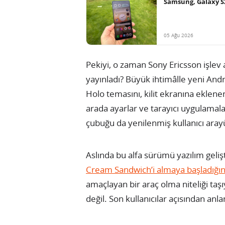
Samsung, Galaxy S
05 Ağu 2026
Pekiyi, o zaman Sony Ericsson işle
yayınladı? Büyük ihtimâlle yeni And
Holo temasını, kilit ekranına eklene
arada ayarlar ve tarayıcı uygulamala
çubuğu da yenilenmiş kullanıcı arayü
Aslında bu alfa sürümü yazılım gelişt
Cream Sandwich’i almaya başladığı
amaçlayan bir araç olma niteliği taşı
değil. Son kullanıcılar açısından anl