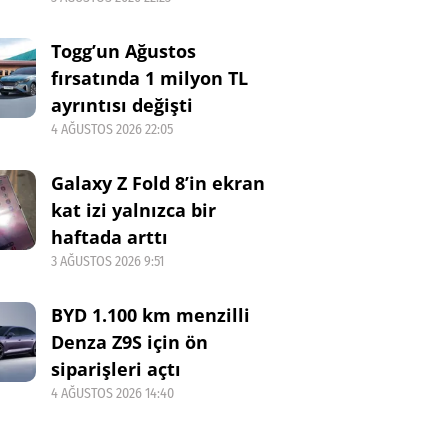
Togg’un Ağustos
fırsatında 1 milyon TL
ayrıntısı değişti
4 AĞUSTOS 2026 22:05
Galaxy Z Fold 8’in ekran
kat izi yalnızca bir
haftada arttı
3 AĞUSTOS 2026 9:51
BYD 1.100 km menzilli
Denza Z9S için ön
siparişleri açtı
4 AĞUSTOS 2026 14:40