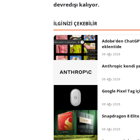
devredışı kalıyor.
İLGİNİZİ ÇEKEBİLİR
Adobe’den ChatGPT 
eklentide
06 Ağu 2026
Anthropic kendi ya
06 Ağu 2026
Google Pixel Tag içi
06 Ağu 2026
Snapdragon 8 Elite 
06 Ağu 2026