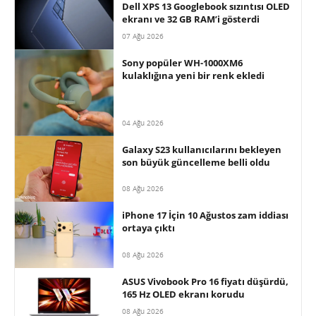
Dell XPS 13 Googlebook sızıntısı OLED
ekranı ve 32 GB RAM’i gösterdi
07 Ağu 2026
Sony popüler WH-1000XM6
kulaklığına yeni bir renk ekledi
04 Ağu 2026
Galaxy S23 kullanıcılarını bekleyen
son büyük güncelleme belli oldu
08 Ağu 2026
iPhone 17 İçin 10 Ağustos zam iddiası
ortaya çıktı
08 Ağu 2026
ASUS Vivobook Pro 16 fiyatı düşürdü,
165 Hz OLED ekranı korudu
08 Ağu 2026