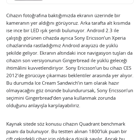
Cihazın fotoğrafına baktığımızda ekranın üzerinde bir
kameranın yer aldığını görüyoruz. Arka tarafta alt kısımda
ise ince bir LED ışık şeridi bulunuyor. Android 2.3 ile
çalıştığı görünen cihazda ayrıca Sony Ericsson’un Xperia
cihazlarında rastladığımız Android arayüzü de yüklü
şekilde geliyor. Ekranın altındaki ince navigasyon tuşları da
cihazın son versiyonunun Gingerbread ile yüklü geleceği
ihtimâlini kuvvetlendiriyor.
Sony Ericsson’un bu cihazı CES
2012’de görücüye çıkarması beklentiler arasında yer alıyor.
Bu durumda Ice Cream Sandwich’in tam olarak hazır
olmayacağını göz önünde bulundurursak, Sony Ericsson’un
seçimini Gingerbread’den yana kullanmak zorunda
olduğunu anlayışla karşılayabiliriz.
Kaynak sitede söz konusu cihazın Quadrant benchmark
puanı da bulunuyor. Bu testten alınan 1800’lük puan bir
çift çekirdekli cihaz için oldukça düşük sayılır. Ancak bu