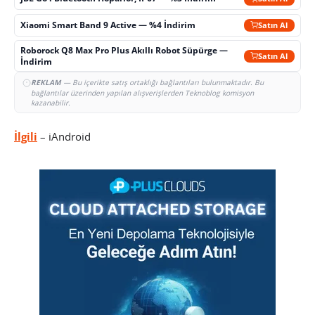
Xiaomi Smart Band 9 Active — %4 İndirim
Satın Al
Roborock Q8 Max Pro Plus Akıllı Robot Süpürge —
Satın Al
İndirim
REKLAM
— Bu içerikte satış ortaklığı bağlantıları bulunmaktadır. Bu
bağlantılar üzerinden yapılan alışverişlerden Teknoblog komisyon
kazanabilir.
İlgili
– iAndroid