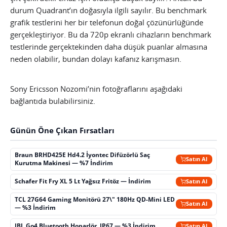
durum Quadrant’ın doğasıyla ilgili sayılır. Bu benchmark
grafik testlerini her bir telefonun doğal çözünürlüğünde
gerçekleştiriyor. Bu da 720p ekranlı cihazların benchmark
testlerinde gerçektekinden daha düşük puanlar almasına
neden olabilir, bundan dolayı kafanız karışmasın.
Sony Ericsson Nozomi’nin fotoğraflarını aşağıdaki
bağlantıda bulabilirsiniz.
Günün Öne Çıkan Fırsatları
Braun BRHD425E Hd4.2 İyontec Difüzörlü Saç
Satın Al
Kurutma Makinesi — %7 İndirim
Schafer Fit Fry XL 5 Lt Yağsız Fritöz — İndirim
Satın Al
TCL 27G64 Gaming Monitörü 27\" 180Hz QD-Mini LED
Satın Al
— %3 İndirim
JBL Go4 Bluetooth Hoparlör, IP67 — %3 İndirim
Satın Al