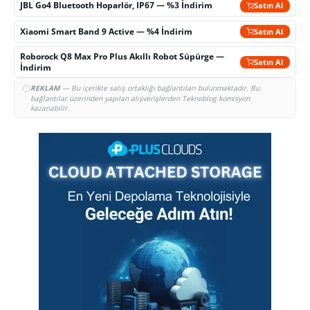
JBL Go4 Bluetooth Hoparlör, IP67 — %3 İndirim
Satın Al
Xiaomi Smart Band 9 Active — %4 İndirim
Satın Al
Roborock Q8 Max Pro Plus Akıllı Robot Süpürge —
Satın Al
İndirim
REKLAM
— Bu içerikte satış ortaklığı bağlantıları bulunmaktadır. Bu
bağlantılar üzerinden yapılan alışverişlerden Teknoblog komisyon
kazanabilir.