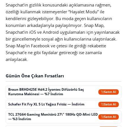
Snapchat’in gizlilik konusundaki açıklamasına rağmen,
özelliği kullanmak istemeyenler “Hayalet Modu” ile
kendilerini gizleyebiliyor. Bu moda geçen kullanıcıların
konumları arkadaşlarıyla paylaşılmıyor. Snap Map,
Snapchat’in iOS ve Android uygulamaları için yayınlanacak
bir güncellemeyle sosyal ağın kullanıcılarına ulaştırılacak.
Snap Map’in Facebook ve çetesi ile girdiği rekabette
Snapchat’e ne gibi faydalar getireceği ise zamanla
anlaşılacak.
Günün Öne Çıkan Fırsatları
Braun BRHD425E Hd4.2 İyontec Difüzörlü Saç
Satın Al
Kurutma Makinesi — %7 İndirim
Schafer Fit Fry XL 5 Lt Yağsız Fritöz — İndirim
Satın Al
TCL 27G64 Gaming Monitörü 27\" 180Hz QD-Mini LED
Satın Al
— %3 İndirim