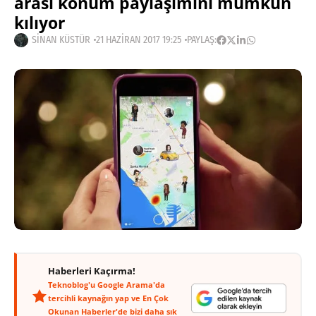
arası konum paylaşımını mümkün
kılıyor
SINAN KÜSTÜR
21 HAZIRAN 2017 19:25
PAYLAŞ:
Haberleri Kaçırma!
Teknoblog'u Google Arama'da
tercihli kaynağın yap ve En Çok
Okunan Haberler'de bizi daha sık