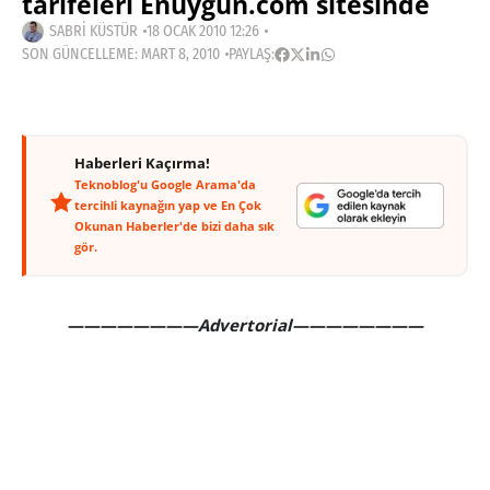
tarifeleri Enuygun.com sitesinde
SABRI KÜSTÜR
18 OCAK 2010 12:26
SON GÜNCELLEME: MART 8, 2010
PAYLAŞ:
Haberleri Kaçırma!
Teknoblog'u Google Arama'da
tercihli kaynağın yap ve En Çok
Okunan Haberler'de bizi daha sık
gör.
————————Advertorial————————