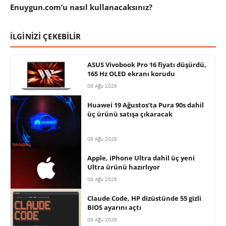
Enuygun.com’u nasıl kullanacaksınız?
İLGİNİZİ ÇEKEBİLİR
ASUS Vivobook Pro 16 fiyatı düşürdü,
165 Hz OLED ekranı korudu
08 Ağu 2026
Huawei 19 Ağustos’ta Pura 90s dahil
üç ürünü satışa çıkaracak
08 Ağu 2026
Apple, iPhone Ultra dahil üç yeni
Ultra ürünü hazırlıyor
08 Ağu 2026
Claude Code, HP dizüstünde 55 gizli
BIOS ayarını açtı
08 Ağu 2026