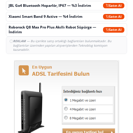
JBL Go4 Bluetooth Hoparlör, IP67 — %3 İndirim
Satın Al
Xiaomi Smart Band 9 Active — %4 İndirim
Satın Al
Roborock Q8 Max Pro Plus Akıllı Robot Süpürge —
Satın Al
İndirim
REKLAM
— Bu içerikte satış ortaklığı bağlantıları bulunmaktadır. Bu
bağlantılar üzerinden yapılan alışverişlerden Teknoblog komisyon
kazanabilir.