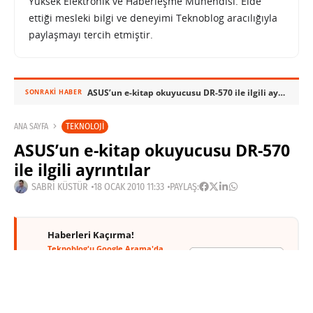
Yüksek Elektronik ve Haberleşme Mühendisi. Elde
ettiği mesleki bilgi ve deneyimi Teknoblog aracılığıyla
paylaşmayı tercih etmiştir.
ASUS’un e-kitap okuyucusu DR-570 ile ilgili ayrıntılar
SONRAKI HABER
TEKNOLOJI
ANA SAYFA
ASUS’un e-kitap okuyucusu DR-570
ile ilgili ayrıntılar
SABRI KÜSTÜR
18 OCAK 2010 11:33
PAYLAŞ:
Haberleri Kaçırma!
Teknoblog'u Google Arama'da
tercihli kaynağın yap ve En Çok
Okunan Haberler'de bizi daha sık
gör.