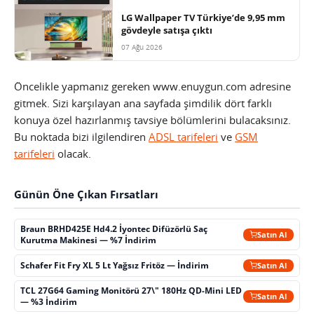
LG Wallpaper TV Türkiye’de 9,95 mm
gövdeyle satışa çıktı
07 Ağu 2026
Öncelikle yapmanız gereken www.enuygun.com adresine
gitmek. Sizi karşılayan ana sayfada şimdilik dört farklı
konuya özel hazırlanmış tavsiye bölümlerini bulacaksınız.
Bu noktada bizi ilgilendiren
ADSL tarifeleri
ve
GSM
tarifeleri
olacak.
Günün Öne Çıkan Fırsatları
Braun BRHD425E Hd4.2 İyontec Difüzörlü Saç
Satın Al
Kurutma Makinesi — %7 İndirim
Schafer Fit Fry XL 5 Lt Yağsız Fritöz — İndirim
Satın Al
TCL 27G64 Gaming Monitörü 27\" 180Hz QD-Mini LED
Satın Al
— %3 İndirim