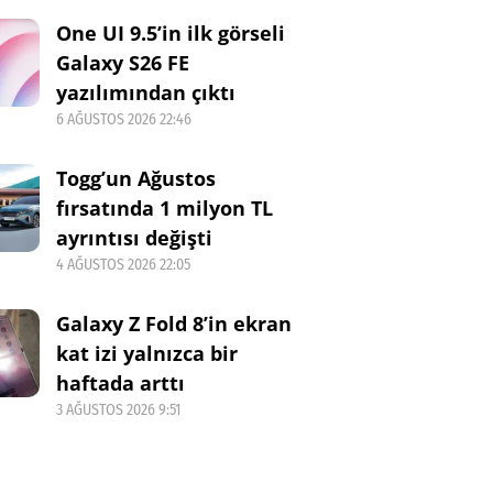
One UI 9.5’in ilk görseli
Galaxy S26 FE
yazılımından çıktı
6 AĞUSTOS 2026 22:46
Togg’un Ağustos
fırsatında 1 milyon TL
ayrıntısı değişti
4 AĞUSTOS 2026 22:05
Galaxy Z Fold 8’in ekran
kat izi yalnızca bir
haftada arttı
3 AĞUSTOS 2026 9:51