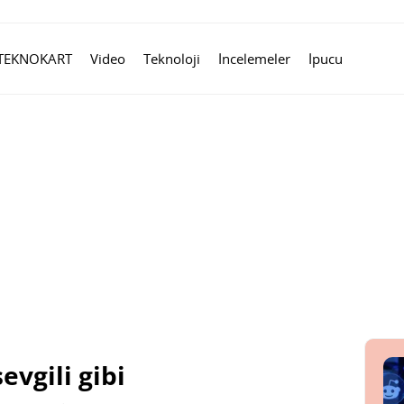
TEKNOKART
Video
Teknoloji
İncelemeler
İpucu
sevgili gibi