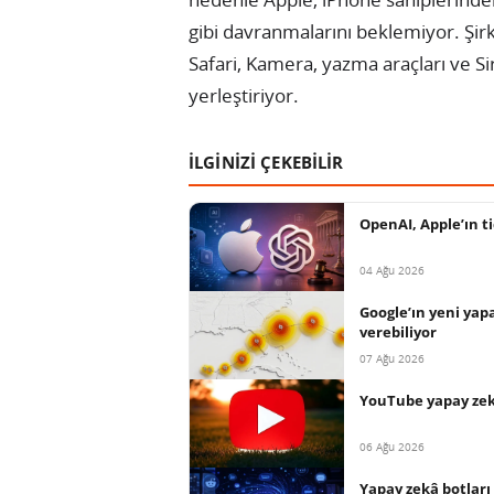
gibi davranmalarını beklemiyor. Şir
Safari, Kamera, yazma araçları ve Siri
yerleştiriyor.
İLGİNİZİ ÇEKEBİLİR
OpenAI, Apple’ın ti
04 Ağu 2026
Google’ın yeni yap
verebiliyor
07 Ağu 2026
YouTube yapay zekâ
06 Ağu 2026
Yapay zekâ botları 