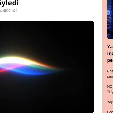
yledi
AŞ:
Ya
in
pe
Cha
sın
HON
TL’
Yap
Goo