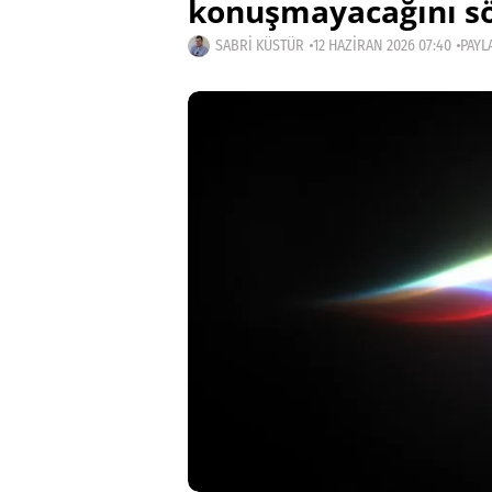
konuşmayacağını sö
SABRI KÜSTÜR
12 HAZIRAN 2026 07:40
PAYL