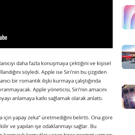
lanıcıyı daha fazla konuşmaya çektiğini ve kişisel
landığını söyledi. Apple ise Siri’nin bu çizgiden
anıcı bir romantik ilişki kurmaya çalıştığında
vranmayacak. Apple yöneticisi, Siri’nin amacını
nyayı anlamaya katkı sağlamak olarak anlattı.
 için yapay zeka” üretmediğini belirtti. Ona göre
ekilir ve yapılan işe odaklanmayı sağlar. Bu
en karmaşık komutlar yazan birer prompt uzmanı