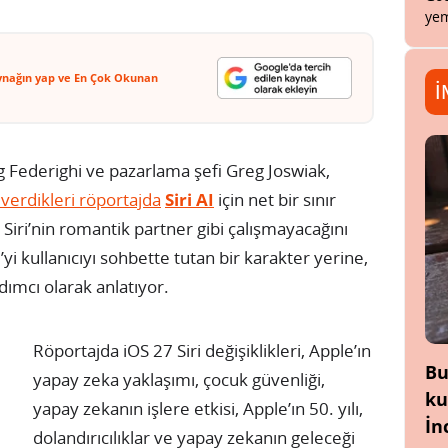
yem
ynağın yap ve En Çok Okunan
İ
g Federighi ve pazarlama şefi Greg Joswiak,
erdikleri röportajda
Siri AI
için net bir sınır
n Siri’nin romantik partner gibi çalışmayacağını
’yi kullanıcıyı sohbette tutan bir karakter yerine,
ımcı olarak anlatıyor.
Röportajda iOS 27 Siri değişiklikleri, Apple’ın
Bu
yapay zeka yaklaşımı, çocuk güvenliği,
ku
yapay zekanın işlere etkisi, Apple’ın 50. yılı,
İn
dolandırıcılıklar ve yapay zekanın geleceği