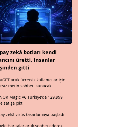
pay zekâ botları kendi
ancını üretti, insanlar
şinden gitti
tGPT artık ücretsiz kullanıcılar için
ırsız metin sohbeti sunacak
OR Magic V6 Türkiye’de 129.999
ye satışa çıktı
ay zekâ virüs tasarlamaya başladı
gle Haritalar artık sohbet ederek