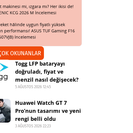
t makinesi mi, ızgara mı? Her ikisi de!
ENIC KCG 2026 M İncelemesi
eket hâlinde uygun fiyatlı yüksek
n performansı! ASUS TUF Gaming F16
607VJB) İncelemesi
ÇOK OKUNANLAR
Togg LFP bataryayı
doğruladı, fiyat ve
menzil nasıl değişecek?
5 AĞUSTOS 2026 12:45
Huawei Watch GT 7
Pro’nun tasarımı ve yeni
rengi belli oldu
3 AĞUSTOS 2026 22:23