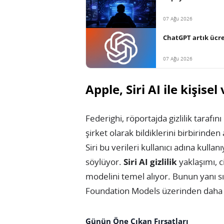
07 Ağu 2026
ChatGPT artık ücret
07 Ağu 2026
Apple, Siri AI ile kişise
Federighi, röportajda gizlilik tarafını
şirket olarak bildiklerini birbirinden 
Siri bu verileri kullanıcı adına kull
söylüyor.
Siri AI gizlilik
yaklaşımı, c
modelini temel alıyor. Bunun yanı sır
Foundation Models üzerinden daha do
Günün Öne Çıkan Fırsatları