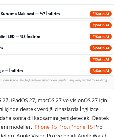
ç Kurutma Makinesi — %7 İndirim
Satın Al
m
Satın Al
Mini LED — %3 İndirim
Satın Al
im
Satın Al
Satın Al
rge — İndirim
Satın Al
bulunmaktadır. Bu bağlantılar üzerinden yapılan alışverişlerden Teknoblog
iOS 27, iPadOS 27, macOS 27 ve visionOS 27 için
 yıl içinde destek verdiği cihazlarda İngilizce
e daha sonra dil kapsamını genişletecek. Destek
 yeni modeller,
iPhone 15 Pro
,
iPhone 15
Pro
lleri, Apple Vision Pro ve belirli Apple Watch