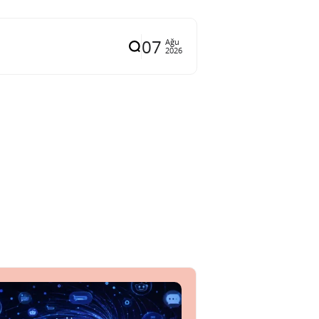
07
Ağu
2026