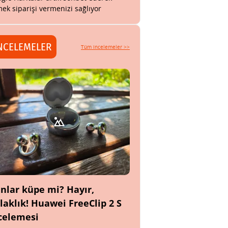
ek siparişi vermenizi sağlıyor
NCELEMELER
Tüm incelemeler >>
nlar küpe mi? Hayır,
laklık! Huawei FreeClip 2 S
celemesi