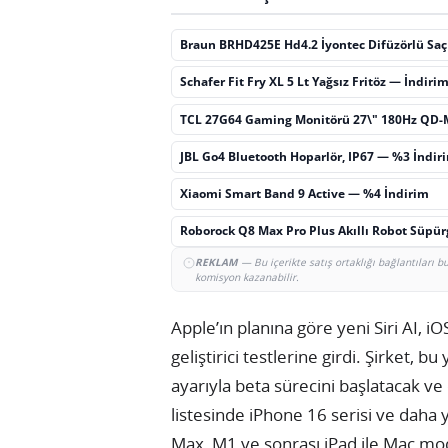
Braun BRHD425E Hd4.2 İyontec Difüzörlü Sa
Schafer Fit Fry XL 5 Lt Yağsız Fritöz — İndiri
TCL 27G64 Gaming Monitörü 27\" 180Hz QD-
JBL Go4 Bluetooth Hoparlör, IP67 — %3 İndir
Xiaomi Smart Band 9 Active — %4 İndirim
Roborock Q8 Max Pro Plus Akıllı Robot Süpü
REKLAM
— Bu içerikte satış ortaklığı bağlantıları 
komisyon kazanabilir.
Apple’ın planına göre yeni Siri AI, 
geliştirici testlerine girdi. Şirket, bu
ayarıyla beta sürecini başlatacak v
listesinde iPhone 16 serisi ve daha
Max, M1 ve sonrası iPad ile Mac mode