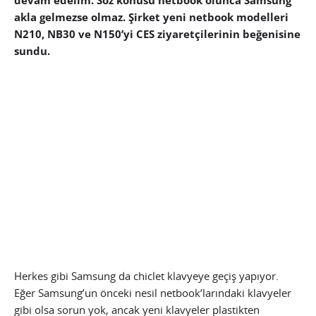
devam edelim. Söz konusu netbook olunca Samsung
akla gelmezse olmaz. Şirket yeni netbook modelleri
N210, NB30 ve N150’yi CES ziyaretçilerinin beğenisine
sundu.
Herkes gibi Samsung da chiclet klavyeye geçiş yapıyor.
Eğer Samsung’un önceki nesil netbook’larındaki klavyeler
gibi olsa sorun yok, ancak yeni klavyeler plastikten