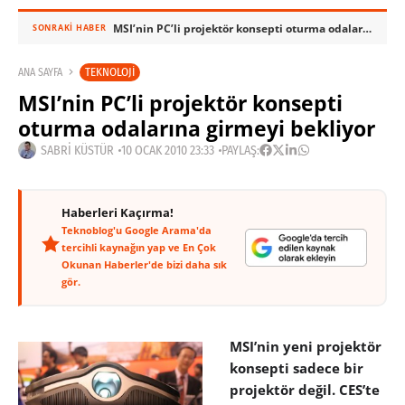
MSI’nin PC’li projektör konsepti oturma odalarına girmeyi bekliyor
SONRAKI HABER
TEKNOLOJI
ANA SAYFA
MSI’nin PC’li projektör konsepti
oturma odalarına girmeyi bekliyor
SABRI KÜSTÜR
10 OCAK 2010 23:33
PAYLAŞ:
Haberleri Kaçırma!
Teknoblog'u Google Arama'da
tercihli kaynağın yap ve En Çok
Okunan Haberler'de bizi daha sık
gör.
MSI’nin yeni projektör
konsepti sadece bir
projektör değil. CES’te