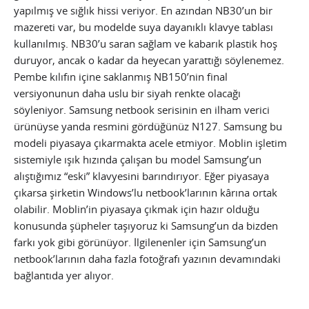
yapılmış ve sığlık hissi veriyor. En azından NB30’un bir
mazereti var, bu modelde suya dayanıklı klavye tablası
kullanılmış. NB30’u saran sağlam ve kabarık plastik hoş
duruyor, ancak o kadar da heyecan yarattığı söylenemez.
Pembe kılıfın içine saklanmış NB150’nin final
versiyonunun daha uslu bir siyah renkte olacağı
söyleniyor. Samsung netbook serisinin en ilham verici
ürünüyse yanda resmini gördüğünüz N127. Samsung bu
modeli piyasaya çıkarmakta acele etmiyor. Moblin işletim
sistemiyle ışık hızında çalışan bu model Samsung’un
alıştığımız “eski” klavyesini barındırıyor. Eğer piyasaya
çıkarsa şirketin Windows’lu netbook’larının kârına ortak
olabilir. Moblin’in piyasaya çıkmak için hazır olduğu
konusunda şüpheler taşıyoruz ki Samsung’un da bizden
farkı yok gibi görünüyor. İlgilenenler için Samsung’un
netbook’larının daha fazla fotoğrafı yazının devamındaki
bağlantıda yer alıyor.