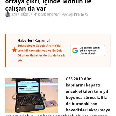
ortaya çıktı, içinde Moblin ile
çalışan da var
SABRI KÜSTÜR
11 OCAK 2010 10:41
PAYLAŞ:
Haberleri Kaçırma!
Teknoblog'u Google Arama'da
tercihli kaynağın yap ve En Çok
Okunan Haberler'de bizi daha sık
gör.
CES 2010 dün
kapılarını kapattı
ancak etkileri tüm yıl
boyunca sürecek. Biz
de buradaki son
havadisleri aktarmaya