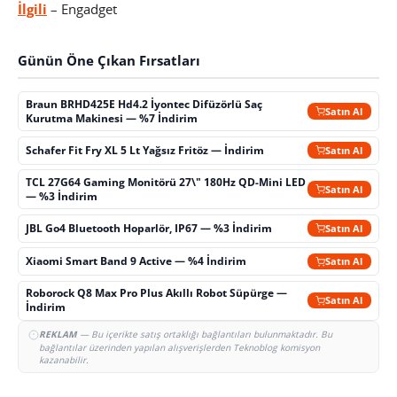
İlgili
– Engadget
Günün Öne Çıkan Fırsatları
Braun BRHD425E Hd4.2 İyontec Difüzörlü Saç
Satın Al
Kurutma Makinesi — %7 İndirim
Schafer Fit Fry XL 5 Lt Yağsız Fritöz — İndirim
Satın Al
TCL 27G64 Gaming Monitörü 27\" 180Hz QD-Mini LED
Satın Al
— %3 İndirim
JBL Go4 Bluetooth Hoparlör, IP67 — %3 İndirim
Satın Al
Xiaomi Smart Band 9 Active — %4 İndirim
Satın Al
Roborock Q8 Max Pro Plus Akıllı Robot Süpürge —
Satın Al
İndirim
REKLAM
— Bu içerikte satış ortaklığı bağlantıları bulunmaktadır. Bu
bağlantılar üzerinden yapılan alışverişlerden Teknoblog komisyon
kazanabilir.