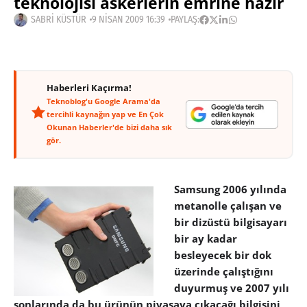
teknolojisi askerlerin emrine hazır
SABRI KÜSTÜR
9 NISAN 2009 16:39
PAYLAŞ:
Haberleri Kaçırma!
Teknoblog'u Google Arama'da
tercihli kaynağın yap ve En Çok
Okunan Haberler'de bizi daha sık
gör.
Samsung 2006 yılında
metanolle çalışan ve
bir dizüstü bilgisayarı
bir ay kadar
besleyecek bir dok
üzerinde çalıştığını
duyurmuş ve 2007 yılı
sonlarında da bu ürünün piyasaya çıkacağı bilgisini