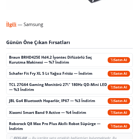
İlgili
— Samsung
Günün Öne Çıkan Fırsatları
Braun BRHD425E Hd4.2 İyontec Difüzörlü Saç
Satın Al
Kurutma Makinesi — %7 İndirim
Schafer Fit Fry XL 5 Lt Yağsız Fritöz — İndirim
Satın Al
TCL 27G64 Gaming Monitörü 27\" 180Hz QD-Mini LED
Satın Al
— %3 İndirim
JBL Go4 Bluetooth Hoparlör, IP67 — %3 İndirim
Satın Al
Xiaomi Smart Band 9 Active — %4 İndirim
Satın Al
Roborock Q8 Max Pro Plus Akıllı Robot Süpürge —
Satın Al
İndirim
REKLAM
— Bu içerikte satış ortaklığı bağlantıları bulunmaktadır. Bu