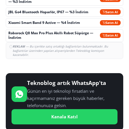
— %3 İndirim
JBL Go4 Bluetooth Hoparlör, IP67 — %3 İndirim
Satın Al
Xiaomi Smart Band 9 Active — %4 İndirim
Satın Al
Roborock Q8 Max Pro Plus Akıllı Robot Süpürge —
Satın Al
İndirim
REKLAM
— Bu içerikte satış ortaklığı bağlantıları bulunmaktadır. Bu
bağlantılar üzerinden yapılan alışverişlerden Teknoblog komisyon
kazanabilir.
Teknoblog artık WhatsApp'ta
Günün en iyi teknoloji fırsatları ve
kaçırmamanız gereken büyük haberler,
telefonunuza gelsin.
Kanala Katıl