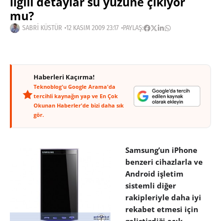
ilgili detaylar su yüzüne çıkıyor
mu?
SABRI KÜSTÜR
12 KASIM 2009 23:17
PAYLAŞ:
Haberleri Kaçırma!
Teknoblog'u Google Arama'da
tercihli kaynağın yap ve En Çok
Okunan Haberler'de bizi daha sık
gör.
Samsung’un iPhone
benzeri cihazlarla ve
Android işletim
sistemli diğer
rakipleriyle daha iyi
rekabet etmesi için