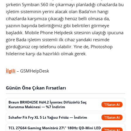
şirketin Symbian S60 ile çıkarmayı planladığı cihazlarda bu
işletim sisteminin yerini alacak olan Bada’nın hangi
cihazlarda karşımıza çıkacağı henüz belli olmasa da,
yazının başında belirttiğimiz gibi belirtileri görmeye
başladık. Mobile Phone Helpdesk sitesinin ulaştığı ipucuna
göre Bada işletim sistemli ilk cihaz yandaki resimde
gördüğünüz cep telefonu olabilir. Yine de, Photoshop
hilelerine karşı da hazırlıklı olmak gerek.
İlgili
– GSMHelpDesk
Günün Öne Çıkan Fırsatları
Braun BRHD425E Hd4.2 İyontec Difüzörlü Saç
Satın Al
Kurutma Makinesi — %7 İndirim
Schafer Fit Fry XL 5 Lt Yağsız Fritöz — İndirim
Satın Al
TCL 27G64 Gaming Monitörü 27\" 180Hz QD-Mini LED
Satın Al