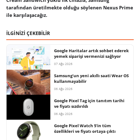
tarafından üretilmekte olduğu söylenen Nexus Prime
ile karşılaşacağız.
İLGİNİZİ ÇEKEBİLİR
Google Haritalar artık sohbet ederek
yemek siparişi vermenizi sağlıyor
07 Ağu 2026
Samsung’un yeni akıllı saati Wear OS
kullanmayabilir
06 Ağu 2026
Google Pixel Tag için tanıtım tarihi
ve fiyatı sızdırıldı
06 Ağu 2026
Google Pixel Watch 5’in tüm
özellikleri ve fiyatı ortaya çıktı