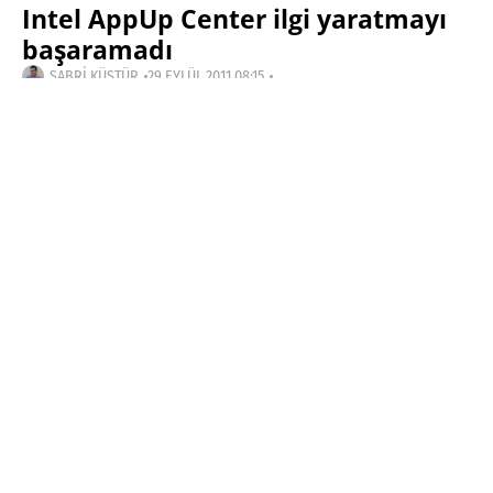
Intel AppUp Center ilgi yaratmayı
başaramadı
SABRI KÜSTÜR
29 EYLÜL 2011 08:15
SON GÜNCELLEME: OCAK 16, 2014
PAYLAŞ:
Haberleri Kaçırma!
Teknoblog'u Google Arama'da