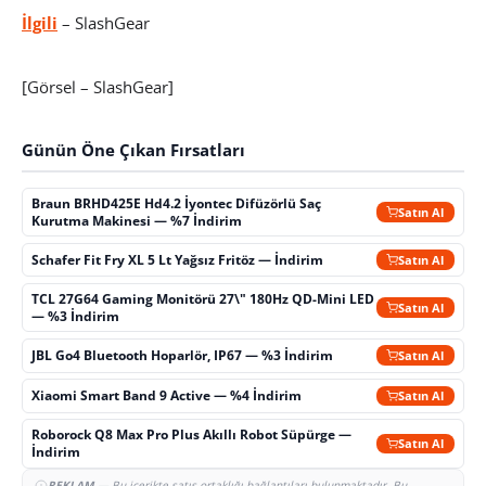
İlgili
– SlashGear
[Görsel – SlashGear]
Günün Öne Çıkan Fırsatları
Braun BRHD425E Hd4.2 İyontec Difüzörlü Saç
Satın Al
Kurutma Makinesi — %7 İndirim
Schafer Fit Fry XL 5 Lt Yağsız Fritöz — İndirim
Satın Al
TCL 27G64 Gaming Monitörü 27\" 180Hz QD-Mini LED
Satın Al
— %3 İndirim
JBL Go4 Bluetooth Hoparlör, IP67 — %3 İndirim
Satın Al
Xiaomi Smart Band 9 Active — %4 İndirim
Satın Al
Roborock Q8 Max Pro Plus Akıllı Robot Süpürge —
Satın Al
İndirim
REKLAM
— Bu içerikte satış ortaklığı bağlantıları bulunmaktadır. Bu