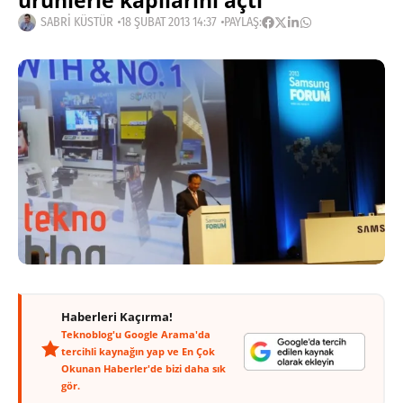
ürünlerle kapılarını açtı
SABRI KÜSTÜR
18 ŞUBAT 2013 14:37
PAYLAŞ:
Haberleri Kaçırma!
Teknoblog'u Google Arama'da
tercihli kaynağın yap ve En Çok
Okunan Haberler'de bizi daha sık
gör.