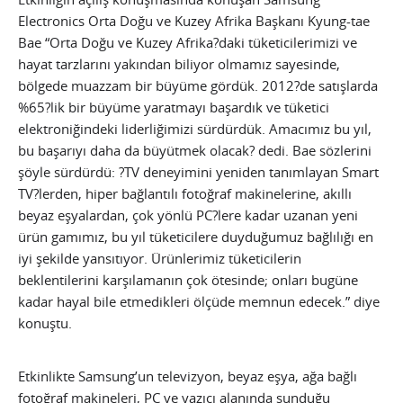
Electronics Orta Doğu ve Kuzey Afrika Başkanı Kyung-tae
Bae “Orta Doğu ve Kuzey Afrika?daki tüketicilerimizi ve
hayat tarzlarını yakından biliyor olmamız sayesinde,
bölgede muazzam bir büyüme gördük. 2012?de satışlarda
%65?lik bir büyüme yaratmayı başardık ve tüketici
elektroniğindeki liderliğimizi sürdürdük. Amacımız bu yıl,
bu başarıyı daha da büyütmek olacak? dedi. Bae sözlerini
şöyle sürdürdü: ?TV deneyimini yeniden tanımlayan Smart
TV?lerden, hiper bağlantılı fotoğraf makinelerine, akıllı
beyaz eşyalardan, çok yönlü PC?lere kadar uzanan yeni
ürün gamımız, bu yıl tüketicilere duyduğumuz bağlılığı en
iyi şekilde yansıtıyor. Ürünlerimiz tüketicilerin
beklentilerini karşılamanın çok ötesinde; onları bugüne
kadar hayal bile etmedikleri ölçüde memnun edecek.” diye
konuştu.
Etkinlikte Samsung’un televizyon, beyaz eşya, ağa bağlı
fotoğraf makineleri, PC ve yazıcı alanında sunduğu