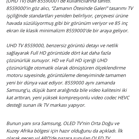
(UHD TV) olan 85S9000’i de kullanıcılarına tanıttı.
85S9000’in göz alıcı, “Zamanın Ötesinde Galeri” tasarımı TV
işçiliğinde standartları yeniden belirliyor, çerçevesi ürüne
havada süzülüyormuş gibi bir görünüm veriyor ve 85 inç
ekran ile klasik minimalizm 85S9000’de bir araya geliyor.
UHD TV 85S9000, benzersiz görüntü detayı ve netlik
sağlayarak Full HD görüntüde dört kat daha fazla
çözünürlük sunuyor. HD ve Full HD içeriği UHD
çözünürlüğe otomatik olarak dönüştüren ölçeklendirme
motoru sayesinde, görüntüleme deneyiminde tamamen
yeni bir dünya vaat ediyor. 85S9000 aynı zamanda
Samsung’u, düşük bant aralığında bile video kalitesini iki
kat arttıran, yeni yüksek kompresyonlu video codec HEVC
desteği sunan ilk TV markası yapıyor.
Bunun yanı sıra Samsung, OLED TV’nin Orta Doğu ve
Kuzey Afrika bölgesi için hazır olduğunu da açıkladı. İlk
olarak geçen yıl ABD’de pazara sunulan OLED TV,