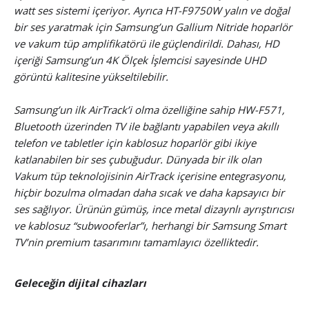
watt ses sistemi içeriyor. Ayrıca HT-F9750W yalın ve doğal
bir ses yaratmak için Samsung’un Gallium Nitride hoparlör
ve vakum tüp amplifikatörü ile güçlendirildi. Dahası, HD
içeriği Samsung’un 4K Ölçek İşlemcisi sayesinde UHD
görüntü kalitesine yükseltilebilir.
Samsung’un ilk AirTrack’i olma özelliğine sahip HW-F571,
Bluetooth üzerinden TV ile bağlantı yapabilen veya akıllı
telefon ve tabletler için kablosuz hoparlör gibi ikiye
katlanabilen bir ses çubuğudur. Dünyada bir ilk olan
Vakum tüp teknolojisinin AirTrack içerisine entegrasyonu,
hiçbir bozulma olmadan daha sıcak ve daha kapsayıcı bir
ses sağlıyor. Ürünün gümüş, ince metal dizaynlı ayrıştırıcısı
ve kablosuz “subwooferlar”ı, herhangi bir Samsung Smart
TV’nin premium tasarımını tamamlayıcı özelliktedir.
Geleceğin dijital cihazları