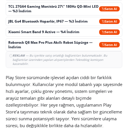
TCL 27G64 Gaming Monitörü 27\" 180Hz QD-Mini LED
Satın Al
— %3 İndirim
JBL Go4 Bluetooth Hoparlör, IP67 — %3 İndirim
Satın Al
Xiaomi Smart Band 9 Active — %4 İndirim
Satın Al
Roborock Q8 Max Pro Plus Akıllı Robot Süpürge —
Satın Al
İndirim
REKLAM
— Bu içerikte satış ortaklığı bağlantıları bulunmaktadır. Bu
bağlantılar üzerinden yapılan alışverişlerden Teknoblog komisyon
kazanabilir.
Play Store sürümünde işlevsel açıdan ciddi bir farklılık
bulunmuyor. Kullanıcılar yine modül tabanlı yapı sayesinde
hızlı ayarlar, çoklu görev yönetimi, sistem simgeleri ve
arayüz temaları gibi alanları detaylı biçimde
özelleştirebiliyor. Her şeye rağmen, uygulamanın Play
Store’a taşınması teknik olarak daha sağlam bir güncelleme
süreci sunma potansiyeli taşıyor. Yeni sürümlere ulaşma
süresi, bu değişiklikle birlikte daha da hızlanabilir.