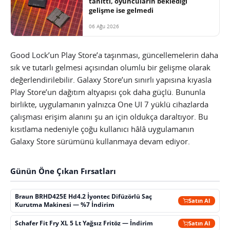
tanıttı, oyuncuların beklediği
gelişme ise gelmedi
06 Ağu 2026
Good Lock’un Play Store’a taşınması, güncellemelerin daha
sık ve tutarlı gelmesi açısından olumlu bir gelişme olarak
değerlendirilebilir. Galaxy Store’un sınırlı yapısına kıyasla
Play Store’un dağıtım altyapısı çok daha güçlü. Bununla
birlikte, uygulamanın yalnızca One UI 7 yüklü cihazlarda
çalışması erişim alanını şu an için oldukça daraltıyor. Bu
kısıtlama nedeniyle çoğu kullanıcı hâlâ uygulamanın
Galaxy Store sürümünü kullanmaya devam ediyor.
Günün Öne Çıkan Fırsatları
Braun BRHD425E Hd4.2 İyontec Difüzörlü Saç
Satın Al
Kurutma Makinesi — %7 İndirim
Schafer Fit Fry XL 5 Lt Yağsız Fritöz — İndirim
Satın Al