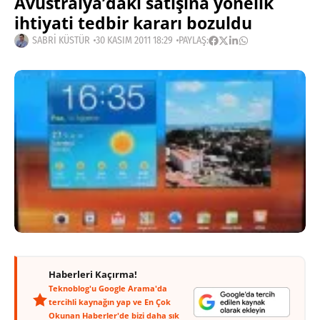
Avustralya’daki satışına yönelik
ihtiyati tedbir kararı bozuldu
SABRI KÜSTÜR
30 KASIM 2011 18:29
PAYLAŞ:
Haberleri Kaçırma!
Teknoblog'u Google Arama'da
tercihli kaynağın yap ve En Çok
Okunan Haberler'de bizi daha sık