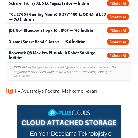
Schafer Fit Fry XL 5 Lt Yağsız Fritöz — İndirim
Satın Al
TCL 27G64 Gaming Monitörü 27\" 180Hz QD-Mini LED
Satın Al
— %3 İndirim
JBL Go4 Bluetooth Hoparlör, IP67 — %3 İndirim
Satın Al
Xiaomi Smart Band 9 Active — %4 İndirim
Satın Al
Roborock Q8 Max Pro Plus Akıllı Robot Süpürge —
Satın Al
İndirim
REKLAM
— Bu içerikte satış ortaklığı bağlantıları bulunmaktadır. Bu
bağlantılar üzerinden yapılan alışverişlerden Teknoblog komisyon
kazanabilir.
İlgili
– Avustralya Federal Mahkeme Kararı